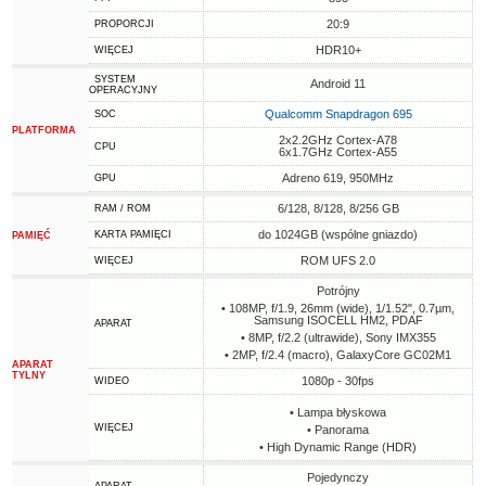
20:9
PROPORCJI
HDR10+
WIĘCEJ
SYSTEM
Android 11
OPERACYJNY
Qualcomm Snapdragon 695
SOC
PLATFORMA
2x2.2GHz Cortex-A78
CPU
6x1.7GHz Cortex-A55
Adreno 619, 950MHz
GPU
6/128, 8/128, 8/256 GB
RAM / ROM
do 1024GB (wspólne gniazdo)
KARTA PAMIĘCI
PAMIĘĆ
ROM UFS 2.0
WIĘCEJ
Potrójny
• 108MP, f/1.9, 26mm (wide), 1/1.52", 0.7µm,
Samsung ISOCELL HM2, PDAF
APARAT
• 8MP, f/2.2 (ultrawide), Sony IMX355
• 2MP, f/2.4 (macro), GalaxyCore GC02M1
APARAT
TYLNY
1080p - 30fps
WIDEO
• Lampa błyskowa
WIĘCEJ
• Panorama
• High Dynamic Range (HDR)
Pojedynczy