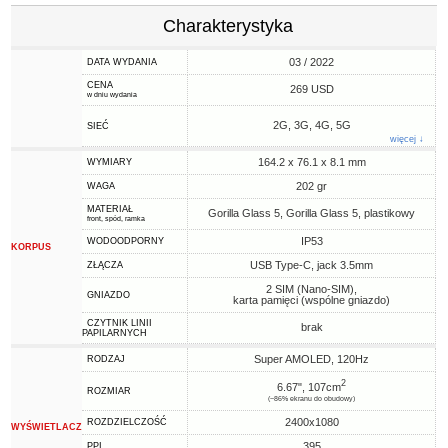
Charakterystyka
03 / 2022
DATA WYDANIA
CENA
269 USD
w dniu wydania
2G, 3G, 4G, 5G
SIEĆ
więcej ↓
164.2 x 76.1 x 8.1 mm
WYMIARY
202 gr
WAGA
MATERIAŁ
Gorilla Glass 5, Gorilla Glass 5, plastikowy
front, spód, ramka
IP53
WODOODPORNY
KORPUS
USB Type-C, jack 3.5mm
ZŁĄCZA
2 SIM (Nano-SIM),
GNIAZDO
karta pamięci (wspólne gniazdo)
CZYTNIK LINII
brak
PAPILARNYCH
Super AMOLED, 120Hz
RODZAJ
2
6.67", 107cm
ROZMIAR
(~86% ekranu do obudowy)
2400x1080
ROZDZIELCZOŚĆ
WYŚWIETLACZ
395
PPI