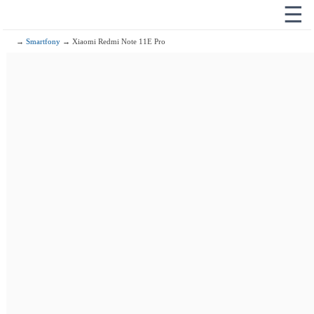
☰
→
Smartfony
→ Xiaomi Redmi Note 11E Pro