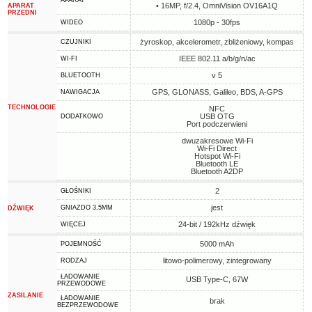
APARAT
• 16MP, f/2.4, OmniVision OV16A1Q
APARAT
PRZEDNI
1080p - 30fps
WIDEO
żyroskop, akcelerometr, zbliżeniowy, kompas
CZUJNIKI
IEEE 802.11 a/b/g/n/ac
WI-FI
v 5
BLUETOOTH
GPS, GLONASS, Galileo, BDS, A-GPS
NAWIGACJA
TECHNOLOGIE
NFC
USB OTG
DODATKOWO
Port podczerwieni
dwuzakresowe Wi-Fi
Wi-Fi Direct
Hotspot Wi-Fi
Bluetooth LE
Bluetooth A2DP
2
GŁOŚNIKI
jest
GNIAZDO 3,5MM
DŹWIĘK
24-bit / 192kHz dźwięk
WIĘCEJ
5000 mAh
POJEMNOŚĆ
litowo-polimerowy, zintegrowany
RODZAJ
ŁADOWANIE
USB Type-C, 67W
PRZEWODOWE
ZASILANIE
ŁADOWANIE
brak
BEZPRZEWODOWE