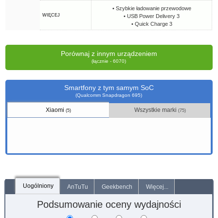
• Szybkie ładowanie przewodowe
WIĘCEJ
• USB Power Delivery 3
• Quick Charge 3
Porównaj z innym urządzeniem
(łącznie - 6070)
Smartfony z tym samym SoC
(Qualcomm Snapdragon 695)
Xiaomi
Wszystkie marki
(5)
(75)
Uogólniony
AnTuTu
Geekbench
Więcej...
Podsumowanie oceny wydajności