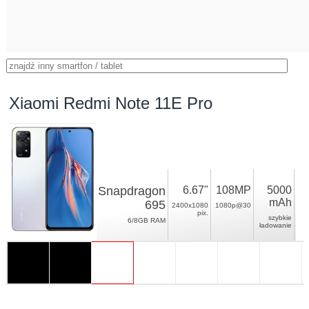
Xiaomi Redmi Note 11E Pro
Snapdragon
6.67"
108MP
5000
mAh
695
2400x1080
1080p@30
pix.
szybkie
6/8GB RAM
ładowanie