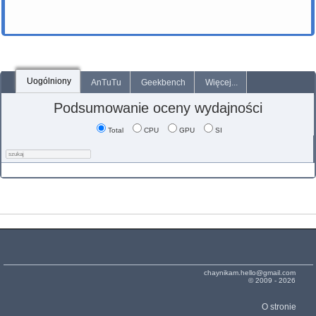
Uogólniony
AnTuTu
Geekbench
Więcej...
Podsumowanie oceny wydajności
Total
CPU
GPU
SI
chaynikam.hello@gmail.com
© 2009 - 2026
O stronie