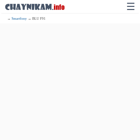
☰
→
Smartfony
→ BLU F91