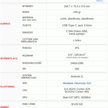
więcej ↓
168.7 x 76.8 x 8.9 mm
WYMIARY
209 gr
WAGA
MATERIAŁ
szkło, plastikowy, plastikowy
front, spód, ramka
KORPUS
USB Type-C, jack 3.5mm
ZŁĄCZA
2 SIM (Nano-SIM),
GNIAZDO
karta pamięci
CZYTNIK LINII
z boku
PAPILARNYCH
IPS
RODZAJ
2
6.8", 109.8cm
ROZMIAR
(~84.8% ekranu do obudowy)
WYŚWIETLACZ
2460x1080
ROZDZIELCZOŚĆ
395
PPI
SYSTEM
Android 11
OPERACYJNY
Mediatek Dimensity 810
SOC
PLATFORMA
2x2.4GHz Cortex-A76
CPU
6x2GHz Cortex-A55
Mali-G57 MP2, 950MHz
GPU
8/128 GB
RAM / ROM
PAMIĘĆ