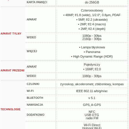
do 256GB
KARTA PAMIĘCI
Czteroosobowy
• 48MP, f/1.8 (wide), 1/2.0", 0.8µm, PDAF
• 5MP, f/2.2 (ultrawide)
APARAT
• 2MP, f/2.4 (macro)
• 2MP, f/2.4 (depth)
APARAT TYLNY
1080p - 30fps
WIDEO
2160p - 30fps
• Lampa błyskowa
WIĘCEJ
• Panorama
• High Dynamic Range (HDR)
Pojedynczy
APARAT
• 16MP, f/2.0
APARAT PRZEDNI
1080p - 30fps
WIDEO
żyroskop, akcelerometr, zbliżeniowy, kompas
CZUJNIKI
IEEE 802.11 a/b/g/n/ac
WI-FI
v 5.1
BLUETOOTH
GPS, A-GPS
NAWIGACJA
TECHNOLOGIE
NFC
USB OTG
DODATKOWO
radio FM
Wi-Fi Direct
Hotspot Wi-Fi