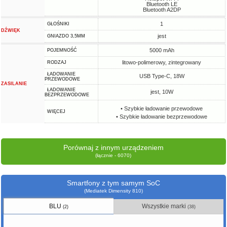
Bluetooth LE
Bluetooth A2DP
1
GŁOŚNIKI
DŹWIĘK
jest
GNIAZDO 3,5MM
5000 mAh
POJEMNOŚĆ
litowo-polimerowy, zintegrowany
RODZAJ
ŁADOWANIE
USB Type-C, 18W
PRZEWODOWE
ZASILANIE
ŁADOWANIE
jest, 10W
BEZPRZEWODOWE
• Szybkie ładowanie przewodowe
WIĘCEJ
• Szybkie ładowanie bezprzewodowe
Porównaj z innym urządzeniem
(łącznie - 6070)
Smartfony z tym samym SoC
(Mediatek Dimensity 810)
BLU
Wszystkie marki
(2)
(38)