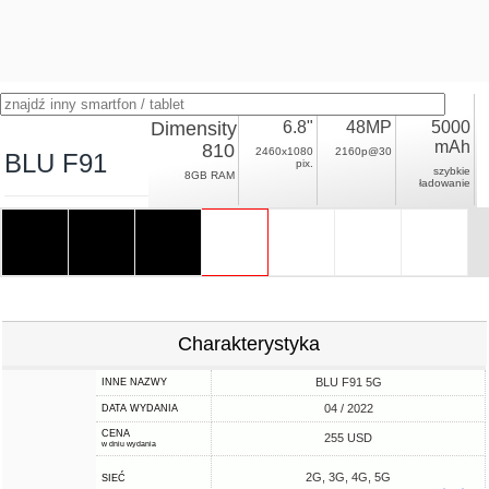
Dimensity
6.8"
48MP
5000
mAh
810
2460x1080
2160p@30
BLU F91
pix.
szybkie
8GB RAM
ładowanie
Charakterystyka
BLU F91 5G
INNE NAZWY
04 / 2022
DATA WYDANIA
CENA
255 USD
w dniu wydania
2G, 3G, 4G, 5G
SIEĆ