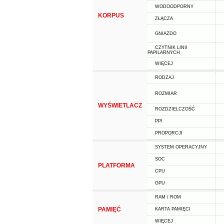
WODOODPORNY
KORPUS
ZŁĄCZA
GNIAZDO
CZYTNIK LINII
PAPILARNYCH
WIĘCEJ
RODZAJ
ROZMIAR
WYŚWIETLACZ
ROZDZIELCZOŚĆ
PPI
PROPORCJI
SYSTEM OPERACYJNY
SOC
PLATFORMA
CPU
GPU
RAM / ROM
PAMIĘĆ
KARTA PAMIĘCI
WIĘCEJ