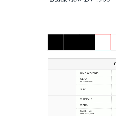
DATA WYDANIA
CENA
w dniu wydania
SIEĆ
WYMIARY
WAGA
MATERIAŁ
front, spód, ramka