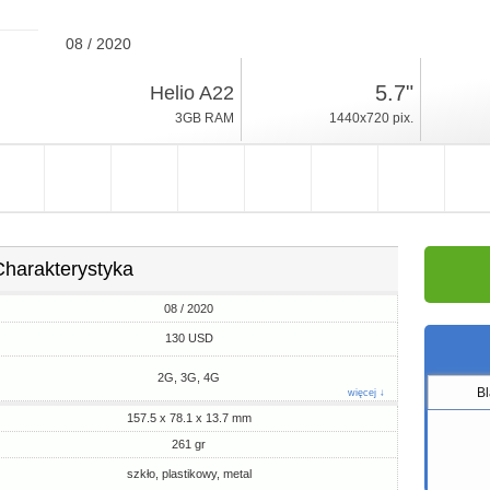
08 / 2020
261gr, grubość 13.7mm
5.7"
Helio A22
Android 10
3GB RAM
1440x720 pix.
32GB ROM
Charakterystyka
08 / 2020
130 USD
2G, 3G, 4G
B
więcej ↓
157.5 x 78.1 x 13.7 mm
261 gr
szkło, plastikowy, metal