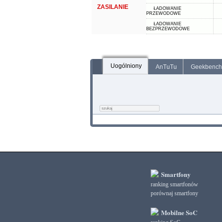
ZASILANIE
ŁADOWANIE
PRZEWODOWE
ŁADOWANIE
BEZPRZEWODOWE
Uogólniony
AnTuTu
Geekbench
Smartfony
ranking smartfonów
porównaj smartfony
Mobilne SoC