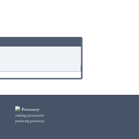
Procesory
ranking procesorów
porównaj procesory