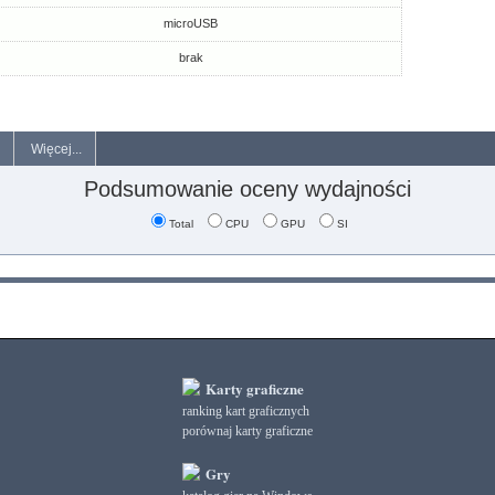
microUSB
brak
Więcej...
Podsumowanie oceny wydajności
Total
CPU
GPU
SI
Karty graficzne
ranking kart graficznych
porównaj karty graficzne
Gry