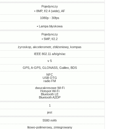
Pojedynczy
• 8MP, f/2.4 (wide), AF
1080p - 30fps
• Lampa błyskowa
Pojedynczy
• 5MP, f/2.2
żyroskop, akcelerometr, zbliżeniowy, kompas
IEEE 802.11 a/b/g/n/ac
v 5
GPS, A-GPS, GLONASS, Galileo, BDS
NFC
USB OTG
radio FM
dwuzakresowe Wi-Fi
Hotspot Wi-Fi
Bluetooth LE
Bluetooth A2DP
1
jest
5580 mAh
litowo-polimerowy, zintegrowany