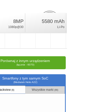
8MP
5580 mAh
3
%
1080p@30
Li-Po
ocena
Porównaj z innym urządzeniem
(łącznie - 6070)
Smartfony z tym samym SoC
(Mediatek Helio A22)
lackview
Wszystkie marki
(6)
(86)