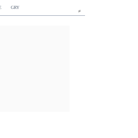
E
GRY
pl