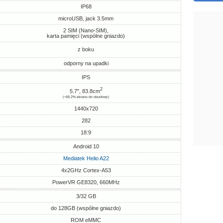
IP68
microUSB, jack 3.5mm
2 SIM (Nano-SIM),
karta pamięci (wspólne gniazdo)
z boku
odporny na upadki
IPS
2
5.7", 83.8cm
(~68.2% ekranu do obudowy)
1440x720
282
18:9
Android 10
Mediatek Helio A22
4x2GHz Cortex-A53
PowerVR GE8320, 660MHz
3/32 GB
do 128GB (wspólne gniazdo)
ROM eMMC