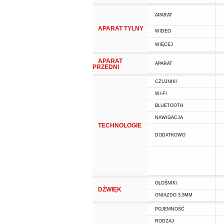
APARAT
APARAT TYLNY
WIDEO
WIĘCEJ
APARAT
APARAT
PRZEDNI
CZUJNIKI
WI-FI
BLUETOOTH
NAWIGACJA
TECHNOLOGIE
DODATKOWO
GŁOŚNIKI
DŹWIĘK
GNIAZDO 3,5MM
POJEMNOŚĆ
RODZAJ