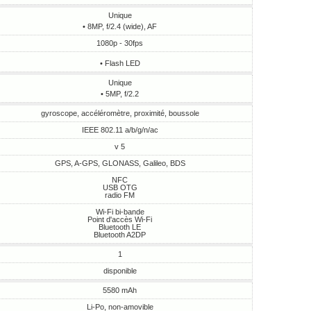
Unique
• 8MP, f/2.4 (wide), AF
1080p - 30fps
• Flash LED
Unique
• 5MP, f/2.2
gyroscope, accéléromètre, proximité, boussole
IEEE 802.11 a/b/g/n/ac
v 5
GPS, A-GPS, GLONASS, Galileo, BDS
NFC
USB OTG
radio FM
Wi-Fi bi-bande
Point d'accès Wi-Fi
Bluetooth LE
Bluetooth A2DP
1
disponible
5580 mAh
Li-Po, non-amovible