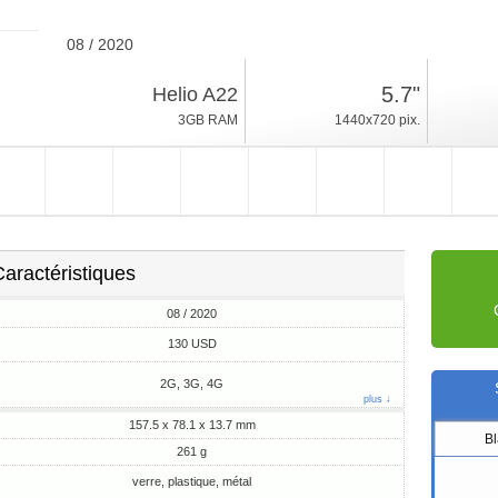
08 / 2020
261g, épaisseur 13.7mm
5.7"
Helio A22
Android 10
3GB RAM
1440x720 pix.
32GB ROM
aractéristiques
08 / 2020
130 USD
2G, 3G, 4G
plus ↓
157.5 x 78.1 x 13.7 mm
B
261 g
verre, plastique, métal