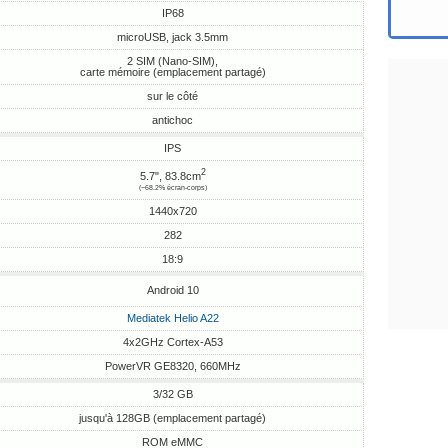
IP68
microUSB, jack 3.5mm
2 SIM (Nano-SIM),
carte mémoire (emplacement partagé)
sur le côté
antichoc
IPS
2
5.7", 83.8cm
(~68.2% écran-corps)
1440x720
282
18:9
Android 10
Mediatek Helio A22
4x2GHz Cortex-A53
PowerVR GE8320, 660MHz
3/32 GB
jusqu'à 128GB (emplacement partagé)
ROM eMMC