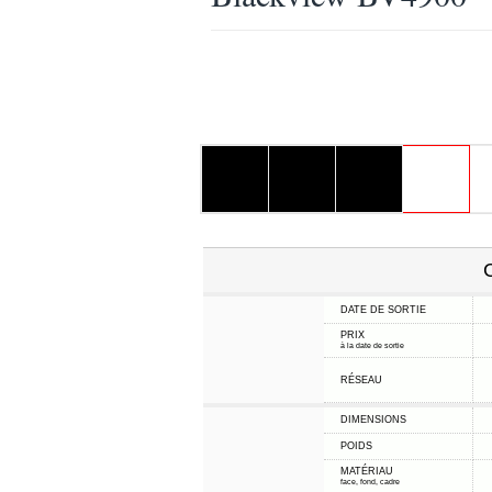
C
DATE DE SORTIE
PRIX
à la date de sortie
RÉSEAU
DIMENSIONS
POIDS
MATÉRIAU
face, fond, cadre