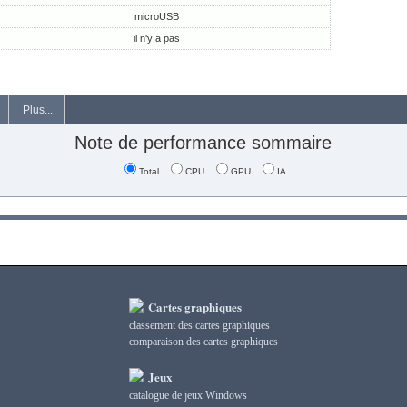
microUSB
il n'y a pas
Plus...
Note de performance sommaire
Total
CPU
GPU
IA
Cartes graphiques
classement des cartes graphiques
сomparaison des cartes graphiques
Jeux
catalogue de jeux Windows