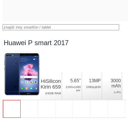
Huawei P smart 2017
HiSilicon
5.65"
13MP
3000
mAh
Kirin 659
2160x1080
1080p@30
pix.
Li-Po
3/4GB RAM