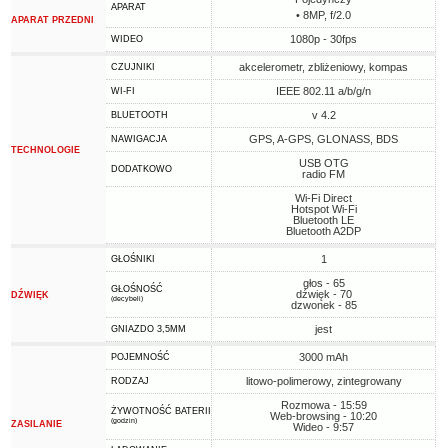
APARAT
• 8MP, f/2.0
APARAT PRZEDNI
1080p - 30fps
WIDEO
akcelerometr, zbliżeniowy, kompas
CZUJNIKI
IEEE 802.11 a/b/g/n
WI-FI
v 4.2
BLUETOOTH
GPS, A-GPS, GLONASS, BDS
NAWIGACJA
TECHNOLOGIE
USB OTG
DODATKOWO
radio FM
Wi-Fi Direct
Hotspot Wi-Fi
Bluetooth LE
Bluetooth A2DP
1
GŁOŚNIKI
głos - 65
GŁOŚNOŚĆ
dźwięk - 70
DŹWIĘK
(decybeli)
dzwonek - 85
jest
GNIAZDO 3,5MM
3000 mAh
POJEMNOŚĆ
litowo-polimerowy, zintegrowany
RODZAJ
Rozmowa - 15:59
ŻYWOTNOŚĆ BATERII
Web-browsing - 10:20
(godzin)
ZASILANIE
Wideo - 9:57