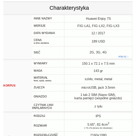
Charakterystyka
Huawei Enjoy 7S
INNE NAZWY
FIG-LA1, FIG-LX2, FIG-LX3
WERSJE
12 / 2017
DATA WYDANIA
CENA
189 USD
w dniu wydania
2G, 3G, 4G
SIEĆ
więcej ↓
150.1 x 72.1 x 7.5 mm
WYMIARY
143 gr
WAGA
MATERIAŁ
szkło, metal, metal
front, spód, ramka
KORPUS
microUSB, jack 3.5mm
ZŁĄCZA
1 lub 2 SIM (Nano-SIM),
GNIAZDO
karta pamięci (wspólne gniazdo)
CZYTNIK LINII
z tyłu
PAPILARNYCH
IPS
RODZAJ
2
5.65", 82.4cm
ROZMIAR
(~76.1% ekranu do obudowy)
2160x1080
ROZDZIELCZOŚĆ