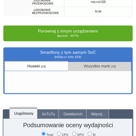
ŁADOWANIE
microUSB
PRZEWODOWE
ŁADOWANIE
brak
BEZPRZEWODOWE
Porównaj z innym urządzeniem
(łącznie - 6070)
Smartfony z tym samym SoC
(HiSilicon Kirin 659)
Huawei
Wszystkie marki
(14)
(19)
Uogólniony
AnTuTu
Geekbench
Więcej...
Podsumowanie oceny wydajności
Total
CPU
GPU
SI