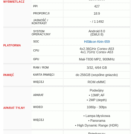
WYŚWIETLACZ
427
PPI
18:9
PROPORCJI
JASNOŚĆ /
- / 1:1492
KONTRAST
Android 8.0
SYSTEM
(EMUI 8)
OPERACYJNY
HiSilicon Kirin 659
SOC
PLATFORMA
4x2.36GHz Cortex-A53
CPU
4x1.7GHz Cortex-A53
Mali-T830 MP2, 900MHz
GPU
3/32, 4/64 GB
RAM / ROM
do 256GB (wspólne gniazdo)
KARTA PAMIĘCI
PAMIĘĆ
ROM eMMC
WIĘCEJ
Podwójny
• 13MP, AF
APARAT
• 2MP (depth)
1080p - 30fps
WIDEO
APARAT TYLNY
• Lampa błyskowa
WIĘCEJ
• Panorama
• High Dynamic Range (HDR)
Pojedynczy