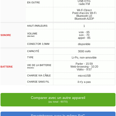
USB OTG
EN OUTRE
radio FM
Wi-Fi Direct
Point d'accès Wi-Fi
Bluetooth LE
Bluetooth A2DP
1
HAUT-PARLEURS
voix - 65
VOLUME
son - 70
SONORE
(décibel)
appel - 85
disponible
CONECTOR 3,5MM
3000 mAh
CAPACITÉ
Li-Po, non-amovible
TYPE
Parler - 15:59
VIE DE LA BATTERIE
Web-browsing - 10:20
BATTERIE
(heures)
Vidéo - 9:57
microUSB
CHARGE VIA CÂBLE
il n'y a pas
CHARGE SANS FIL
Comparer avec un autre appareil
(au total - 6070)
Smartphones avec le même SoC