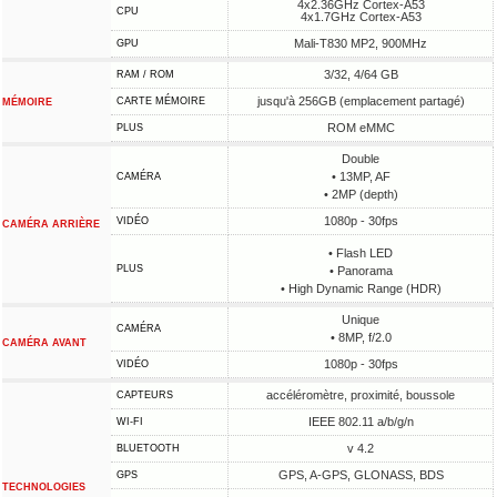
4x2.36GHz Cortex-A53
CPU
4x1.7GHz Cortex-A53
Mali-T830 MP2, 900MHz
GPU
3/32, 4/64 GB
RAM / ROM
jusqu'à 256GB (emplacement partagé)
CARTE MÉMOIRE
MÉMOIRE
ROM eMMC
PLUS
Double
• 13MP, AF
CAMÉRA
• 2MP (depth)
1080p - 30fps
VIDÉO
CAMÉRA ARRIÈRE
• Flash LED
PLUS
• Panorama
• High Dynamic Range (HDR)
Unique
CAMÉRA
• 8MP, f/2.0
CAMÉRA AVANT
1080p - 30fps
VIDÉO
accéléromètre, proximité, boussole
CAPTEURS
IEEE 802.11 a/b/g/n
WI-FI
v 4.2
BLUETOOTH
GPS, A-GPS, GLONASS, BDS
GPS
TECHNOLOGIES