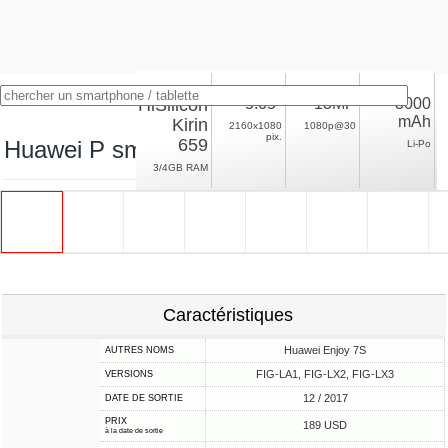
HiSilicon
5.65"
13MP
3000
mAh
Kirin
2160x1080
1080p@30
pix.
659
Huawei P smart 2017
Li-Po
3/4GB RAM
Caractéristiques
Huawei Enjoy 7S
AUTRES NOMS
FIG-LA1, FIG-LX2, FIG-LX3
VERSIONS
12 / 2017
DATE DE SORTIE
PRIX
189 USD
à la date de sortie