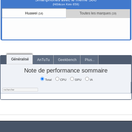
(HiSilicon Kirin 659)
Huawei
Toutes les marques
(14)
(19)
Généralisé
AnTuTu
Geekbench
Plus...
Note de performance sommaire
Total
CPU
GPU
IA