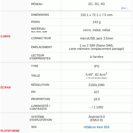
2G, 3G, 4G
RÉSEAU
plus ↓
150.1 x 72.1 x 7.5 mm
DIMENSIONS
143 g
POIDS
MATÉRIAU
verre, métal, métal
face, fond, cadre
CORPS
microUSB, jack 3.5mm
CONNECTEUR
1 ou 2 SIM (Nano-SIM),
EMPLACEMENT
carte mémoire (emplacement partagé)
LECTEUR
à l'arrière
D'EMPREINTES
IPS
TYPE
2
5.65", 82.4cm
TAILLE
(~76.1% écran-corps)
2160x1080
RÉSOLUTION
ÉCRAN
427
PPI
18:9
PROPORTION
LUMINOSITÉ /
- / 1:1492
CONTRASTE
Android 8.0
SYSTÈME
(EMUI 8)
D'EXPLOITATION
HiSilicon Kirin 659
SOC
PLATEFORME