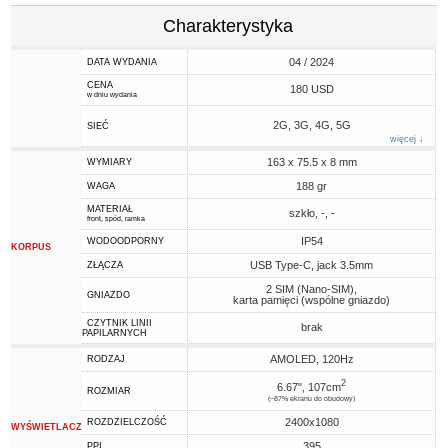
Charakterystyka
04 / 2024
DATA WYDANIA
CENA
180 USD
w dniu wydania
2G, 3G, 4G, 5G
SIEĆ
więcej ↓
163 x 75.5 x 8 mm
WYMIARY
188 gr
WAGA
MATERIAŁ
szkło, -, -
front, spód, ramka
IP54
WODOODPORNY
KORPUS
USB Type-C, jack 3.5mm
ZŁĄCZA
2 SIM (Nano-SIM),
GNIAZDO
karta pamięci (wspólne gniazdo)
CZYTNIK LINII
brak
PAPILARNYCH
AMOLED, 120Hz
RODZAJ
2
6.67", 107cm
ROZMIAR
(~87% ekranu do obudowy)
2400x1080
ROZDZIELCZOŚĆ
WYŚWIETLACZ
395
PPI