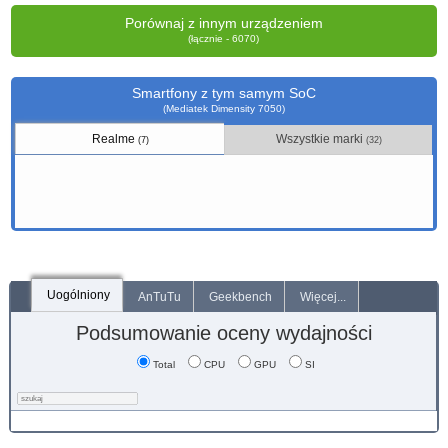
Porównaj z innym urządzeniem
(łącznie - 6070)
Smartfony z tym samym SoC
(Mediatek Dimensity 7050)
Realme
Wszystkie marki
(7)
(32)
Uogólniony
AnTuTu
Geekbench
Więcej...
Podsumowanie oceny wydajności
Total
CPU
GPU
SI