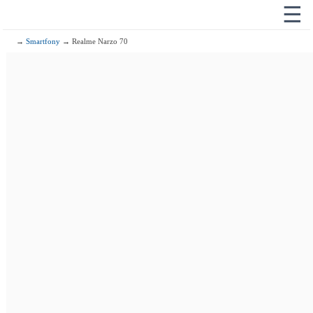
☰
→
Smartfony
→ Realme Narzo 70