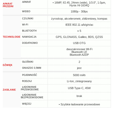
APARAT
• 16MP, f/2.45, 24mm (wide), 1/3.0", 1.0µm,
APARAT
Hynix Hi-1634Q
PRZEDNI
1080p - 30fps
WIDEO
żyroskop, akcelerometr, zbliżeniowy, kompas
CZUJNIKI
IEEE 802.11 a/b/g/n/ac
WI-FI
v 5
BLUETOOTH
GPS, GLONASS, Galileo, BDS, QZSS
TECHNOLOGIE
NAWIGACJA
USB OTG
DODATKOWO
dwuzakresowe Wi-Fi
Bluetooth LE
Bluetooth A2DP
2
GŁOŚNIKI
DŹWIĘK
jest
GNIAZDO 3,5MM
5000 mAh
POJEMNOŚĆ
Li-Ion, zintegrowany
RODZAJ
ŁADOWANIE
USB Type-C, 45W
PRZEWODOWE
ZASILANIE
ŁADOWANIE
brak
BEZPRZEWODOWE
WIĘCEJ
• Szybkie ładowanie przewodowe