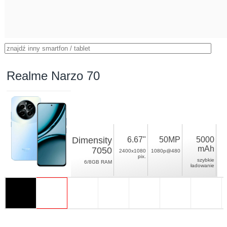
Realme Narzo 70
Dimensity
6.67"
50MP
5000
mAh
7050
2400x1080
1080p@480
pix.
szybkie
6/8GB RAM
ładowanie