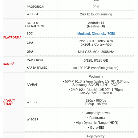
20:9
PROPORCJI
240Hz touch-sensing
WIĘCEJ
Android 14
SYSTEM
(Realme UI)
OPERACYJNY
Mediatek Dimensity 7050
SOC
PLATFORMA
2x2.6GHz Cortex-A78
CPU
6x2GHz Cortex-A55
Mali-G68 MC4, 800MHz
GPU
6/128, 8/128 GB
RAM / ROM
PAMIĘĆ
do 1024GB (wspólne gniazdo)
KARTA PAMIĘCI
Podwójny
• 50MP, f/1.8, 27mm (wide), 1/2.76", 0.64µm,
Samsung ISOCELL JN1, PDAF
APARAT
• 2MP, f/2.4 (depth), 1/5.00", 1.75µm,
GalaxyCore GC02M1B
720p - 960fps
APARAT
WIDEO
1080p - 480fps
TYLNY
• Lampa błyskowa
• Panorama
WIĘCEJ
• High Dynamic Range (HDR)
• Gyro-EIS
Pojedynczy