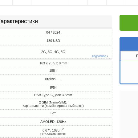
арактеристики
04 / 2024
180 USD
2G, 3G, 4G, 5G
подробнее ↓
163 x 75.5 x 8 mm
188 г
стекло, -, -
IP54
USB Type-C, jack 3.5mm
2 SIM (Nano-SIM),
карта памяти (комбинированный слот)
нет
AMOLED, 120Hz
2
6.67", 107cm
(~87% площади корпуса)