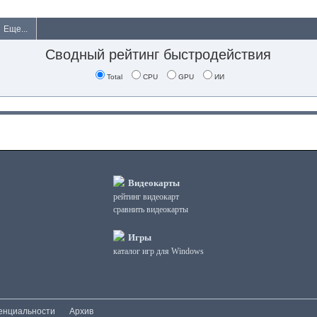
Еще...
Сводный рейтинг быстродействия
Total
CPU
GPU
ИИ
Видеокарты
рейтинг видеокарт
сравнить видеокарты
Игры
каталог игр для Windows
енциальности
Архив