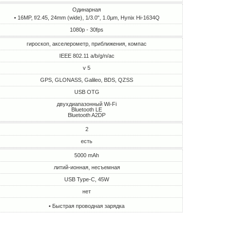
Одинарная
• 16MP, f/2.45, 24mm (wide), 1/3.0", 1.0µm, Hynix Hi-1634Q
1080p - 30fps
гироскоп, акселерометр, приближения, компас
IEEE 802.11 a/b/g/n/ac
v 5
GPS, GLONASS, Galileo, BDS, QZSS
USB OTG
двухдиапазонный Wi-Fi
Bluetooth LE
Bluetooth A2DP
2
есть
5000 mAh
литий-ионная, несъемная
USB Type-C, 45W
нет
• Быстрая проводная зарядка