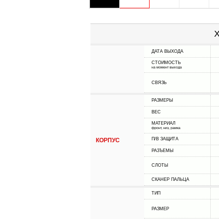
Х
ДАТА ВЫХОДА
СТОИМОСТЬ
на момент выхода
СВЯЗЬ
РАЗМЕРЫ
ВЕС
МАТЕРИАЛ
фронт, низ, рамка
П/В ЗАЩИТА
КОРПУС
РАЗЪЕМЫ
СЛОТЫ
СКАНЕР ПАЛЬЦА
ТИП
РАЗМЕР