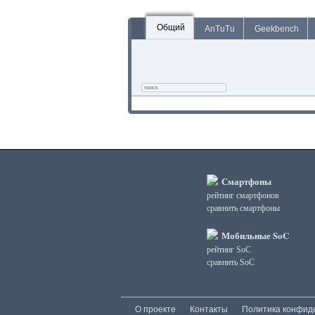
Общий
AnTuTu
Geekbench
Смартфоны
рейтинг смартфонов
сравнить смартфоны
Мобильные SoC
рейтинг SoC
сравнить SoC
О проекте
Контакты
Политика конфид