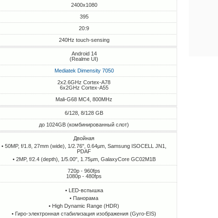
2400x1080
395
20:9
240Hz touch-sensing
Android 14
(Realme UI)
Mediatek Dimensity 7050
2x2.6GHz Cortex-A78
6x2GHz Cortex-A55
Mali-G68 MC4, 800MHz
6/128, 8/128 GB
до 1024GB (комбинированный слот)
Двойная
• 50MP, f/1.8, 27mm (wide), 1/2.76", 0.64µm, Samsung ISOCELL JN1,
PDAF
• 2MP, f/2.4 (depth), 1/5.00", 1.75µm, GalaxyCore GC02M1B
720p - 960fps
1080p - 480fps
• LED-вспышка
• Панорама
• High Dynamic Range (HDR)
• Гиро-электронная стабилизация изображения (Gyro-EIS)