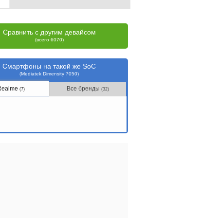
Сравнить с другим девайсом
(всего 6070)
Смартфоны на такой же SoC
(Mediatek Dimensity 7050)
Realme
Все бренды
(7)
(32)