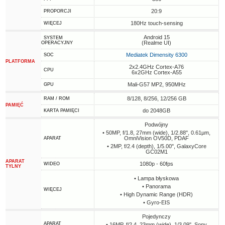
20:9
PROPORCJI
180Hz touch-sensing
WIĘCEJ
Android 15
SYSTEM
(Realme UI)
OPERACYJNY
Mediatek Dimensity 6300
SOC
PLATFORMA
2x2.4GHz Cortex-A76
CPU
6x2GHz Cortex-A55
Mali-G57 MP2, 950MHz
GPU
8/128, 8/256, 12/256 GB
RAM / ROM
PAMIĘĆ
do 2048GB
KARTA PAMIĘCI
Podwójny
• 50MP, f/1.8, 27mm (wide), 1/2.88", 0.61µm,
OmniVision OV50D, PDAF
APARAT
• 2MP, f/2.4 (depth), 1/5.00", GalaxyCore
GC02M1
APARAT
1080p - 60fps
WIDEO
TYLNY
• Lampa błyskowa
• Panorama
WIĘCEJ
• High Dynamic Range (HDR)
• Gyro-EIS
Pojedynczy
APARAT
• 16MP, f/2.4, 23mm (wide), 1/3.09", Sony