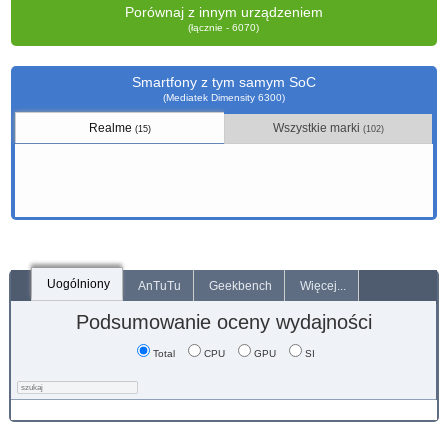
Porównaj z innym urządzeniem
(łącznie - 6070)
Smartfony z tym samym SoC
(Mediatek Dimensity 6300)
Realme
Wszystkie marki
(15)
(102)
Uogólniony
AnTuTu
Geekbench
Więcej...
Podsumowanie oceny wydajności
Total
CPU
GPU
SI