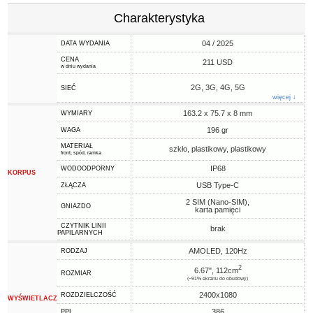
Charakterystyka
04 / 2025
DATA WYDANIA
CENA
211 USD
w dniu wydania
2G, 3G, 4G, 5G
SIEĆ
więcej ↓
163.2 x 75.7 x 8 mm
WYMIARY
196 gr
WAGA
MATERIAŁ
szkło, plastikowy, plastikowy
front, spód, ramka
IP68
WODOODPORNY
KORPUS
USB Type-C
ZŁĄCZA
2 SIM (Nano-SIM),
GNIAZDO
karta pamięci
CZYTNIK LINII
brak
PAPILARNYCH
AMOLED, 120Hz
RODZAJ
2
6.67", 112cm
ROZMIAR
(~91% ekranu do obudowy)
2400x1080
ROZDZIELCZOŚĆ
WYŚWIETLACZ
386
PPI