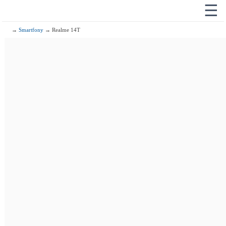
☰
→
Smartfony
→ Realme 14T