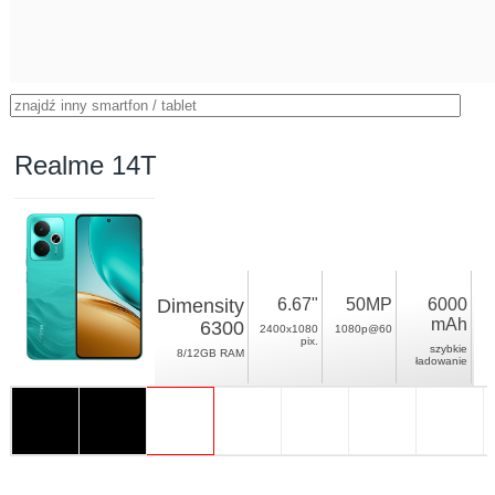
Realme 14T
Dimensity
6.67"
50MP
6000
mAh
6300
2400x1080
1080p@60
pix.
szybkie
8/12GB RAM
ładowanie