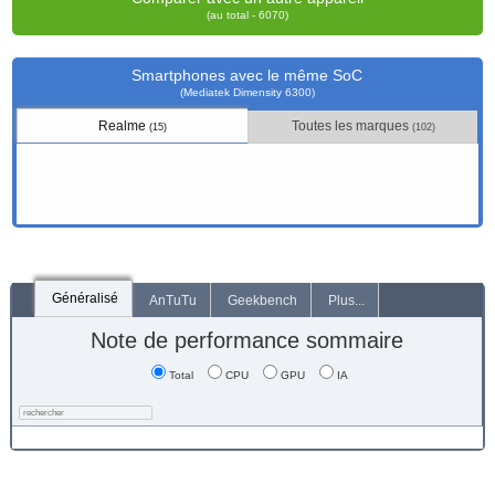
(au total - 6070)
Smartphones avec le même SoC
(Mediatek Dimensity 6300)
Realme
Toutes les marques
(15)
(102)
Généralisé
AnTuTu
Geekbench
Plus...
Note de performance sommaire
Total
CPU
GPU
IA