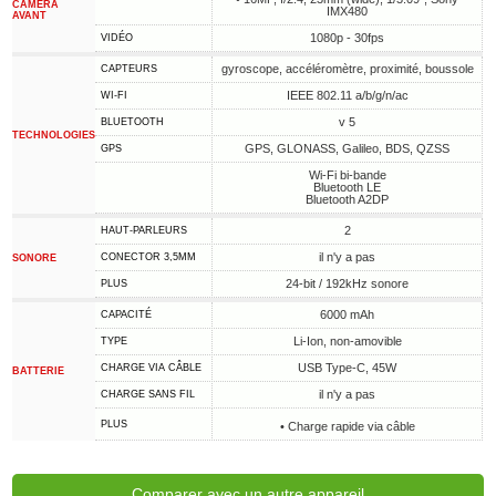
CAMÉRA
IMX480
AVANT
1080p - 30fps
VIDÉO
gyroscope, accéléromètre, proximité, boussole
CAPTEURS
IEEE 802.11 a/b/g/n/ac
WI-FI
v 5
BLUETOOTH
TECHNOLOGIES
GPS, GLONASS, Galileo, BDS, QZSS
GPS
Wi-Fi bi-bande
Bluetooth LE
Bluetooth A2DP
2
HAUT-PARLEURS
il n'y a pas
CONECTOR 3,5MM
SONORE
24-bit / 192kHz sonore
PLUS
6000 mAh
CAPACITÉ
Li-Ion, non-amovible
TYPE
USB Type-C, 45W
CHARGE VIA CÂBLE
BATTERIE
il n'y a pas
CHARGE SANS FIL
PLUS
• Charge rapide via câble
Comparer avec un autre appareil