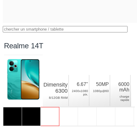
Realme 14T
Dimensity
6.67"
50MP
6000
mAh
6300
2400x1080
1080p@60
pix.
charge
8/12GB RAM
rapide