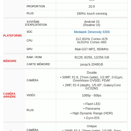
20:9
PROPORTION
180Hz touch-sensing
PLUS
Android 15
SYSTÈME
(Realme UI)
D'EXPLOITATION
Mediatek Dimensity 6300
SOC
PLATEFORME
2x2.4GHz Cortex-A76
CPU
6x2GHz Cortex-A55
Mali-G57 MP2, 950MHz
GPU
8/128, 8/256, 12/256 GB
RAM / ROM
MÉMOIRE
jusqu'à 2048GB
CARTE MÉMOIRE
Double
• 50MP, f/1.8, 27mm (wide), 1/2.88", 0.61µm,
OmniVision OV50D, PDAF
CAMÉRA
• 2MP, f/2.4 (depth), 1/5.00", GalaxyCore
GC02M1
CAMÉRA
1080p - 60fps
VIDÉO
ARRIÈRE
• Flash LED
• Panorama
PLUS
• High Dynamic Range (HDR)
• Gyro-EIS
Unique
CAMÉRA
• 16MP, f/2.4, 23mm (wide), 1/3.09", Sony