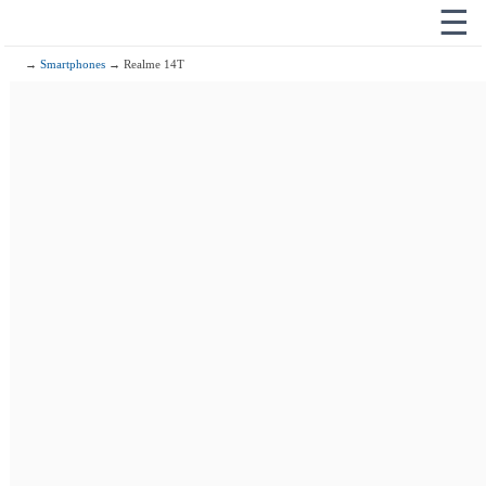
☰
→
Smartphones
→ Realme 14T