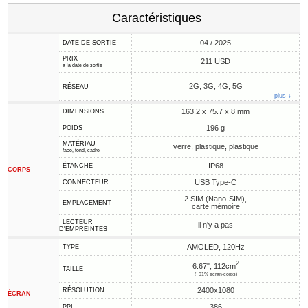
Caractéristiques
04 / 2025
DATE DE SORTIE
PRIX
211 USD
à la date de sortie
2G, 3G, 4G, 5G
RÉSEAU
plus ↓
163.2 x 75.7 x 8 mm
DIMENSIONS
196 g
POIDS
MATÉRIAU
verre, plastique, plastique
face, fond, cadre
IP68
ÉTANCHE
CORPS
USB Type-C
CONNECTEUR
2 SIM (Nano-SIM),
EMPLACEMENT
carte mémoire
LECTEUR
il n'y a pas
D'EMPREINTES
AMOLED, 120Hz
TYPE
2
6.67", 112cm
TAILLE
(~91% écran-corps)
2400x1080
RÉSOLUTION
ÉCRAN
386
PPI