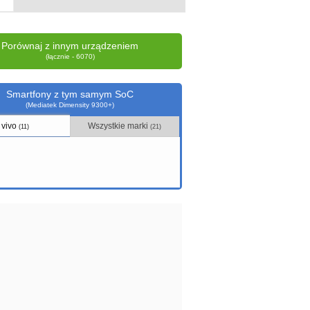
Porównaj z innym urządzeniem
(łącznie - 6070)
Smartfony z tym samym SoC
(Mediatek Dimensity 9300+)
vivo
Wszystkie marki
(11)
(21)