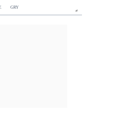
E
GRY
pl