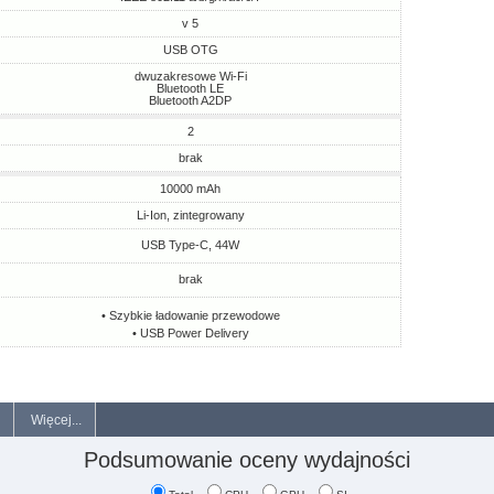
v 5
USB OTG
dwuzakresowe Wi-Fi
Bluetooth LE
Bluetooth A2DP
2
brak
10000 mAh
Li-Ion, zintegrowany
USB Type-C, 44W
brak
• Szybkie ładowanie przewodowe
• USB Power Delivery
Więcej...
Podsumowanie oceny wydajności