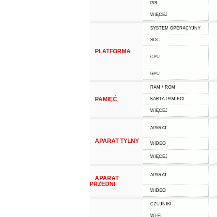
PPI
WIĘCEJ
SYSTEM OPERACYJNY
SOC
PLATFORMA
CPU
GPU
RAM / ROM
PAMIĘĆ
KARTA PAMIĘCI
WIĘCEJ
APARAT
APARAT TYLNY
WIDEO
WIĘCEJ
APARAT
APARAT
PRZEDNI
WIDEO
CZUJNIKI
WI-FI