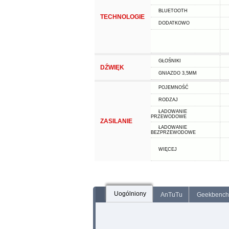
BLUETOOTH
TECHNOLOGIE
DODATKOWO
GŁOŚNIKI
DŹWIĘK
GNIAZDO 3,5MM
POJEMNOŚĆ
RODZAJ
ŁADOWANIE
PRZEWODOWE
ZASILANIE
ŁADOWANIE
BEZPRZEWODOWE
WIĘCEJ
Uogólniony
AnTuTu
Geekbench