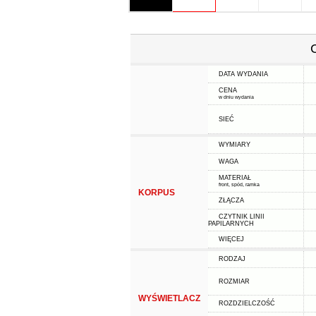
DATA WYDANIA
CENA
w dniu wydania
SIEĆ
WYMIARY
WAGA
MATERIAŁ
front, spód, ramka
KORPUS
ZŁĄCZA
CZYTNIK LINII
PAPILARNYCH
WIĘCEJ
RODZAJ
ROZMIAR
WYŚWIETLACZ
ROZDZIELCZOŚĆ