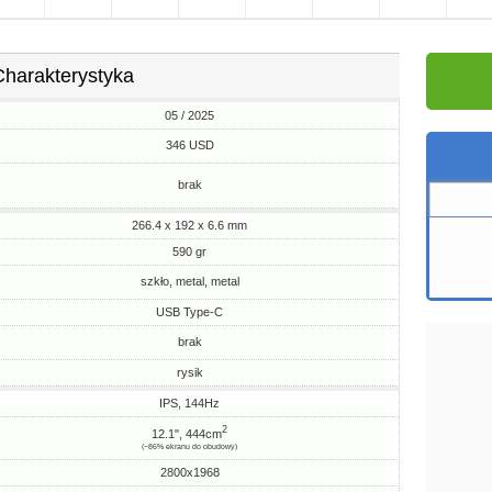
Charakterystyka
05 / 2025
346 USD
brak
266.4 x 192 x 6.6 mm
590 gr
szkło, metal, metal
USB Type-C
brak
rysik
IPS, 144Hz
2
12.1", 444cm
(~86% ekranu do obudowy)
2800x1968