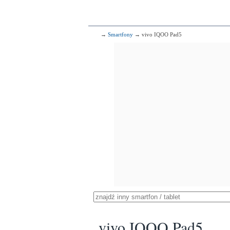
→
Smartfony
→ vivo IQOO Pad5
vivo IQOO Pad5