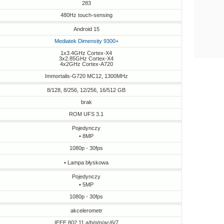
283
480Hz touch-sensing
Android 15
Mediatek Dimensity 9300+
1x3.4GHz Cortex-X4
3x2.85GHz Cortex-X4
4x2GHz Cortex-A720
Immortalis-G720 MC12, 1300MHz
8/128, 8/256, 12/256, 16/512 GB
brak
ROM UFS 3.1
Pojedynczy
• 8MP
1080p - 30fps
• Lampa błyskowa
Pojedynczy
• 5MP
1080p - 30fps
akcelerometr
IEEE 802.11 a/b/g/n/ac/6/7