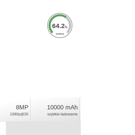
64.2
%
ocena
8MP
10000 mAh
1080p@30
szybkie ładowanie