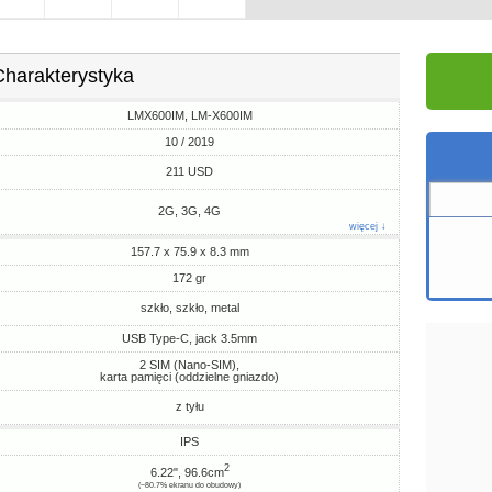
Charakterystyka
LMX600IM, LM-X600IM
10 / 2019
211 USD
2G, 3G, 4G
więcej ↓
157.7 x 75.9 x 8.3 mm
172 gr
szkło, szkło, metal
USB Type-C, jack 3.5mm
2 SIM (Nano-SIM),
karta pamięci (oddzielne gniazdo)
z tyłu
IPS
2
6.22", 96.6cm
(~80.7% ekranu do obudowy)