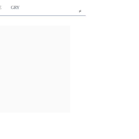
E
GRY
pl