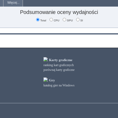
Więcej...
Podsumowanie oceny wydajności
Total
CPU
GPU
SI
Karty graficzne
ranking kart graficznych
porównaj karty graficzne
Gry
katalog gier na Windows