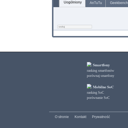
Uogólniony
AnTuTu
Geekbench
Smartfony
ranking smartfonów
porównaj smartfony
Mobilne SoC
ranking SoC
porównanie SoC
O stronie
Kontakt
Prywatność