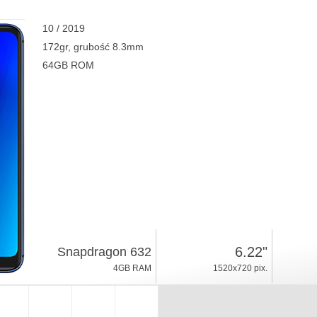
10 / 2019
172gr, grubość 8.3mm
64GB ROM
6.22"
Snapdragon 632
4GB RAM
1520x720 pix.