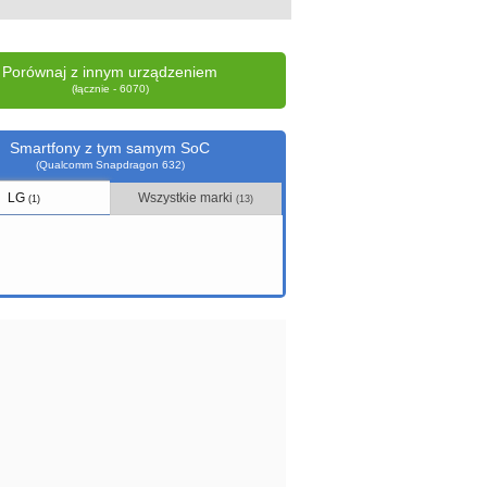
Porównaj z innym urządzeniem
(łącznie - 6070)
Smartfony z tym samym SoC
(Qualcomm Snapdragon 632)
LG
Wszystkie marki
(1)
(13)