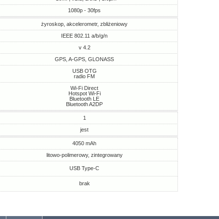
1080p - 30fps
żyroskop, akcelerometr, zbliżeniowy
IEEE 802.11 a/b/g/n
v 4.2
GPS, A-GPS, GLONASS
USB OTG
radio FM
Wi-Fi Direct
Hotspot Wi-Fi
Bluetooth LE
Bluetooth A2DP
1
jest
4050 mAh
litowo-polimerowy, zintegrowany
USB Type-C
brak