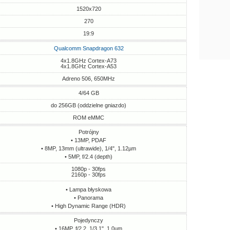
1520x720
270
19:9
Qualcomm Snapdragon 632
4x1.8GHz Cortex-A73
4x1.8GHz Cortex-A53
Adreno 506, 650MHz
4/64 GB
do 256GB (oddzielne gniazdo)
ROM eMMC
Potrójny
• 13MP, PDAF
• 8MP, 13mm (ultrawide), 1/4", 1.12µm
• 5MP, f/2.4 (depth)
1080p - 30fps
2160p - 30fps
• Lampa błyskowa
• Panorama
• High Dynamic Range (HDR)
Pojedynczy
• 16MP, f/2.2, 1/3.1", 1.0µm