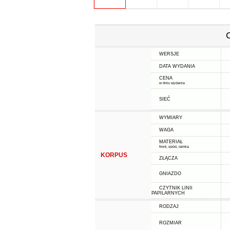
WERSJE
DATA WYDANIA
CENA
w dniu wydania
SIEĆ
WYMIARY
WAGA
MATERIAŁ
front, spód, ramka
KORPUS
ZŁĄCZA
GNIAZDO
CZYTNIK LINII
PAPILARNYCH
RODZAJ
ROZMIAR