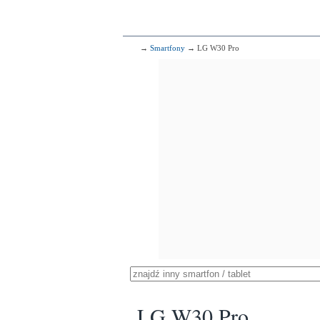
→
Smartfony
→ LG W30 Pro
LG W30 Pro