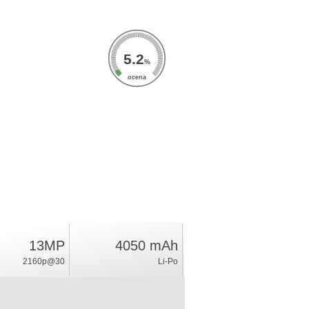
5.2
%
ocena
13MP
4050 mAh
2160p@30
Li-Po