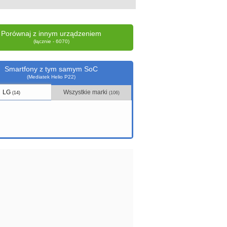
Porównaj z innym urządzeniem
(łącznie - 6070)
Smartfony z tym samym SoC
(Mediatek Helio P22)
LG
Wszystkie marki
(14)
(106)