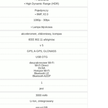
• High Dynamic Range (HDR)
Pojedynczy
• 8MP, f/2.0
1080p - 30fps
• Lampa błyskowa
akcelerometr, zbliżeniowy, kompas
IEEE 802.11 a/b/g/n/ac
v 5
GPS, A-GPS, GLONASS
USB OTG
dwuzakresowe Wi-Fi
Wi-Fi Direct
DLNA
Hotspot Wi-Fi
Bluetooth LE
Bluetooth A2DP
1
jest
3000 mAh
Li-Ion, zintegrowany
microUSB