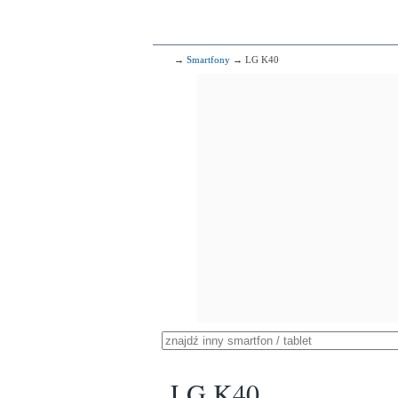
→
Smartfony
→ LG K40
LG K40