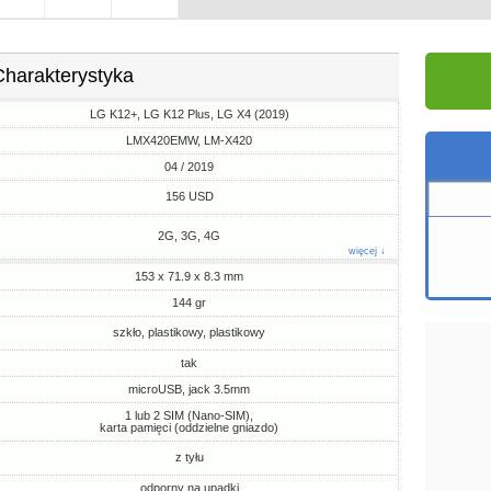
Charakterystyka
LG K12+, LG K12 Plus, LG X4 (2019)
LMX420EMW, LM-X420
04 / 2019
156 USD
2G, 3G, 4G
więcej ↓
153 x 71.9 x 8.3 mm
144 gr
szkło, plastikowy, plastikowy
tak
microUSB, jack 3.5mm
1 lub 2 SIM (Nano-SIM),
karta pamięci (oddzielne gniazdo)
z tyłu
odporny na upadki