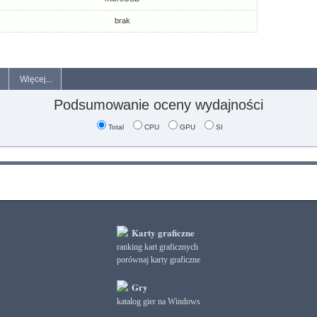
brak
Więcej...
Podsumowanie oceny wydajności
Total
CPU
GPU
SI
Karty graficzne
ranking kart graficznych
porównaj karty graficzne
Gry
katalog gier na Windows