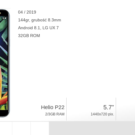
04 / 2019
144gr, grubość 8.3mm
Android 8.1, LG UX 7
32GB ROM
5.7"
Helio P22
2/3GB RAM
1440x720 pix.