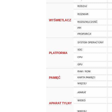
RODZAJ
ROZMIAR
WYŚWIETLACZ
ROZDZIELCZOŚĆ
PPI
PROPORCJI
SYSTEM OPERACYJNY
SOC
PLATFORMA
CPU
GPU
RAM / ROM
PAMIĘĆ
KARTA PAMIĘCI
WIĘCEJ
APARAT
WIDEO
APARAT TYLNY
WIĘCEJ