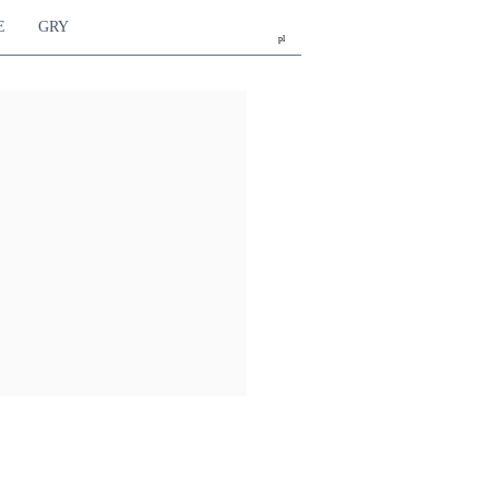
E
GRY
pl