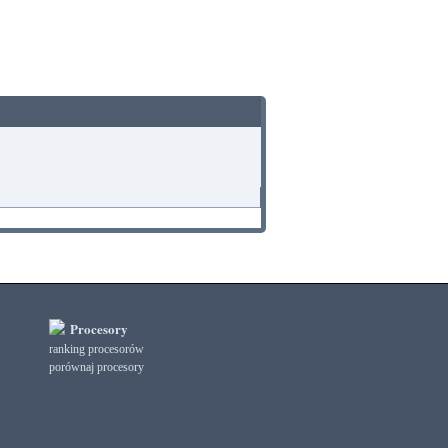
Procesory
ranking procesorów
porównaj procesory