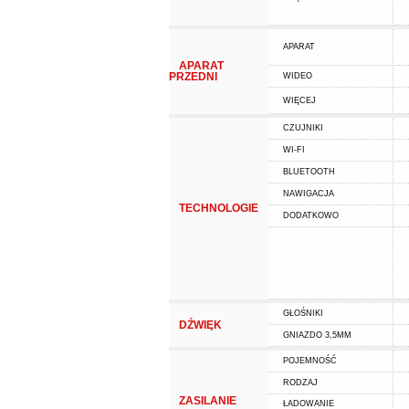
APARAT
APARAT
PRZEDNI
WIDEO
WIĘCEJ
CZUJNIKI
WI-FI
BLUETOOTH
NAWIGACJA
TECHNOLOGIE
DODATKOWO
GŁOŚNIKI
DŹWIĘK
GNIAZDO 3,5MM
POJEMNOŚĆ
RODZAJ
ZASILANIE
ŁADOWANIE