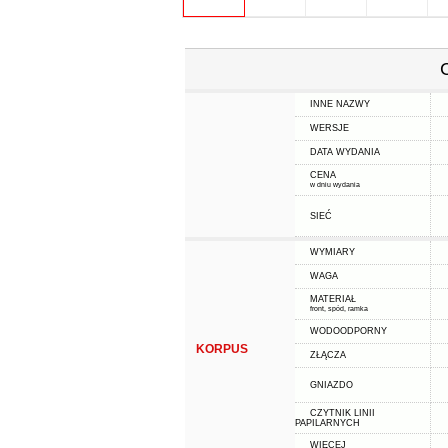
INNE NAZWY
WERSJE
DATA WYDANIA
CENA
w dniu wydania
SIEĆ
WYMIARY
WAGA
MATERIAŁ
front, spód, ramka
WODOODPORNY
KORPUS
ZŁĄCZA
GNIAZDO
CZYTNIK LINII
PAPILARNYCH
WIĘCEJ