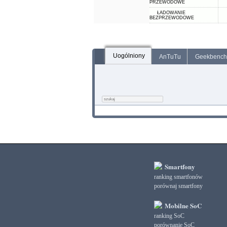
PRZEWODOWE
ŁADOWANIE
BEZPRZEWODOWE
Uogólniony
AnTuTu
Geekbench
Smartfony
ranking smartfonów
porównaj smartfony
Mobilne SoC
ranking SoC
porównanie SoC