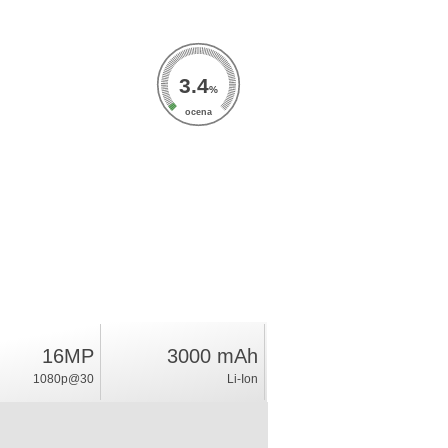
3.4
%
ocena
16MP
3000 mAh
1080p@30
Li-Ion