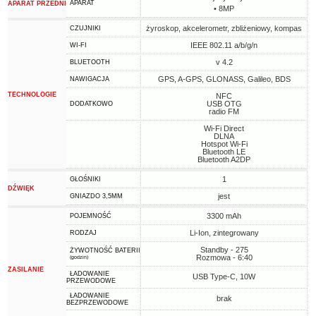
APARAT
APARAT PRZEDNI
• 8MP
żyroskop, akcelerometr, zbliżeniowy, kompas
CZUJNIKI
IEEE 802.11 a/b/g/n
WI-FI
v 4.2
BLUETOOTH
GPS, A-GPS, GLONASS, Galileo, BDS
NAWIGACJA
TECHNOLOGIE
NFC
USB OTG
DODATKOWO
radio FM
Wi-Fi Direct
DLNA
Hotspot Wi-Fi
Bluetooth LE
Bluetooth A2DP
1
GŁOŚNIKI
DŹWIĘK
jest
GNIAZDO 3,5MM
3300 mAh
POJEMNOŚĆ
Li-Ion, zintegrowany
RODZAJ
Standby - 275
ŻYWOTNOŚĆ BATERII
Rozmowa - 6:40
(godzin)
ZASILANIE
ŁADOWANIE
USB Type-C, 10W
PRZEWODOWE
ŁADOWANIE
brak
BEZPRZEWODOWE