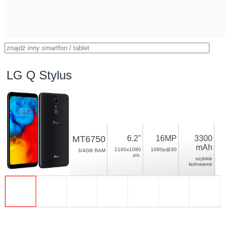
LG Q Stylus
MT6750
6.2"
16MP
3300
mAh
2160x1080
1080p@30
3/4GB RAM
pix.
szybkie
ładowanie