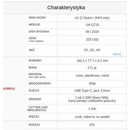
Charakterystyka
LG Q Stylus+ (64/4 only)
INNE NAZWY
LM-Q710
WERSJE
08 / 2018
DATA WYDANIA
CENA
333 USD
w dniu wydania
2G, 3G, 4G
SIEĆ
więcej ↓
160.1 x 77.7 x 8.1 mm
WYMIARY
171 gr
WAGA
MATERIAŁ
szkło, plastikowy, metal
front, spód, ramka
IP68
WODOODPORNY
KORPUS
USB Type-C, jack 3.5mm
ZŁĄCZA
1 lub 2 SIM (Nano-SIM),
GNIAZDO
karta pamięci (oddzielne gniazdo)
CZYTNIK LINII
z tyłu
PAPILARNYCH
rysik, odporny na upadki
WIĘCEJ
IPS
RODZAJ