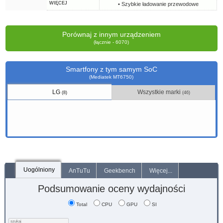
WIĘCEJ
• Szybkie ładowanie przewodowe
Porównaj z innym urządzeniem
(łącznie - 6070)
Smartfony z tym samym SoC
(Mediatek MT6750)
LG
Wszystkie marki
(8)
(46)
Uogólniony
AnTuTu
Geekbench
Więcej...
Podsumowanie oceny wydajności
Total
CPU
GPU
SI