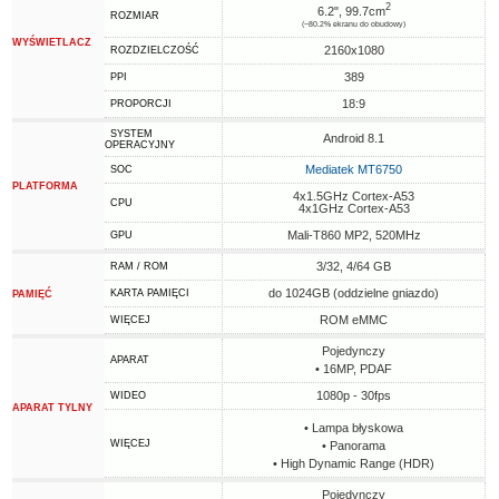
2
6.2", 99.7cm
ROZMIAR
(~80.2% ekranu do obudowy)
WYŚWIETLACZ
2160x1080
ROZDZIELCZOŚĆ
389
PPI
18:9
PROPORCJI
SYSTEM
Android 8.1
OPERACYJNY
Mediatek MT6750
SOC
PLATFORMA
4x1.5GHz Cortex-A53
CPU
4x1GHz Cortex-A53
Mali-T860 MP2, 520MHz
GPU
3/32, 4/64 GB
RAM / ROM
do 1024GB (oddzielne gniazdo)
KARTA PAMIĘCI
PAMIĘĆ
ROM eMMC
WIĘCEJ
Pojedynczy
APARAT
• 16MP, PDAF
1080p - 30fps
WIDEO
APARAT TYLNY
• Lampa błyskowa
WIĘCEJ
• Panorama
• High Dynamic Range (HDR)
Pojedynczy