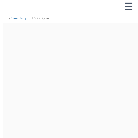
☰
→
Smartfony
→ LG Q Stylus