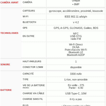
Unique
CAMÉRA
CAMÉRA AVANT
• 8MP
gyroscope, accéléromètre, proximité, boussole
CAPTEURS
IEEE 802.11 a/b/g/n
WI-FI
v 4.2
BLUETOOTH
GPS, A-GPS, GLONASS, Galileo, BDS
GPS
TECHNOLOGIES
NFC
USB OTG
EN OUTRE
radio FM
Wi-Fi Direct
DLNA
Point d'accès Wi-Fi
Bluetooth LE
Bluetooth A2DP
1
HAUT-PARLEURS
SONORE
disponible
CONECTOR 3,5MM
3300 mAh
CAPACITÉ
Li-Ion, non-amovible
TYPE
En veille - 275
VIE DE LA BATTERIE
Parler - 6:40
(heures)
BATTERIE
USB Type-C, 10W
CHARGE VIA CÂBLE
il n'y a pas
CHARGE SANS FIL
PLUS