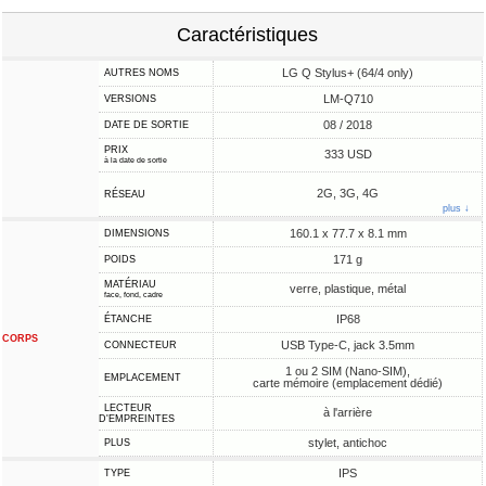
Caractéristiques
LG Q Stylus+ (64/4 only)
AUTRES NOMS
LM-Q710
VERSIONS
08 / 2018
DATE DE SORTIE
PRIX
333 USD
à la date de sortie
2G, 3G, 4G
RÉSEAU
plus ↓
160.1 x 77.7 x 8.1 mm
DIMENSIONS
171 g
POIDS
MATÉRIAU
verre, plastique, métal
face, fond, cadre
IP68
ÉTANCHE
CORPS
USB Type-C, jack 3.5mm
CONNECTEUR
1 ou 2 SIM (Nano-SIM),
EMPLACEMENT
carte mémoire (emplacement dédié)
LECTEUR
à l'arrière
D'EMPREINTES
stylet, antichoc
PLUS
IPS
TYPE