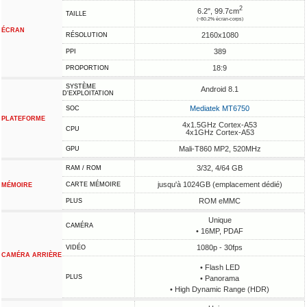
2
6.2", 99.7cm
TAILLE
(~80.2% écran-corps)
ÉCRAN
2160x1080
RÉSOLUTION
389
PPI
18:9
PROPORTION
SYSTÈME
Android 8.1
D'EXPLOITATION
Mediatek MT6750
SOC
PLATEFORME
4x1.5GHz Cortex-A53
CPU
4x1GHz Cortex-A53
Mali-T860 MP2, 520MHz
GPU
3/32, 4/64 GB
RAM / ROM
jusqu'à 1024GB (emplacement dédié)
CARTE MÉMOIRE
MÉMOIRE
ROM eMMC
PLUS
Unique
CAMÉRA
• 16MP, PDAF
1080p - 30fps
VIDÉO
CAMÉRA ARRIÈRE
• Flash LED
PLUS
• Panorama
• High Dynamic Range (HDR)