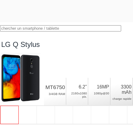
LG Q Stylus
MT6750
6.2"
16MP
3300
mAh
2160x1080
1080p@30
3/4GB RAM
pix.
charge rapide