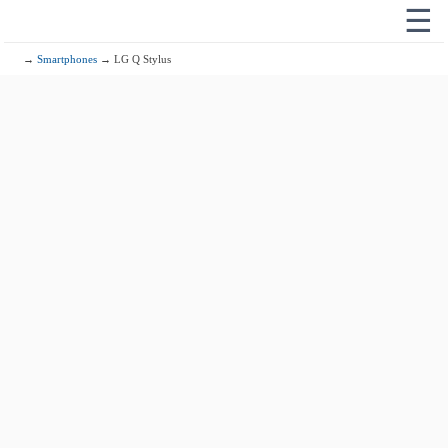
☰
→
Smartphones
→ LG Q Stylus