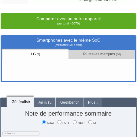
• Charge rapide via câble
Comparer avec un autre appareil
(au total - 6070)
Smartphones avec le même SoC
(Mediatek MT6750)
LG
Toutes les marques
(8)
(46)
Généralisé
AnTuTu
Geekbench
Plus...
Note de performance sommaire
Total
CPU
GPU
IA