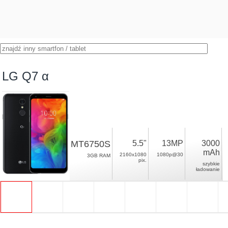
LG Q7 α
MT6750S
5.5"
13MP
3000
mAh
2160x1080
1080p@30
3GB RAM
pix.
szybkie
ładowanie