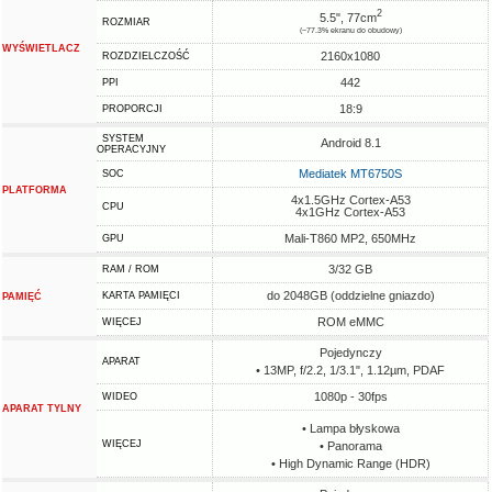
2
5.5", 77cm
ROZMIAR
(~77.3% ekranu do obudowy)
WYŚWIETLACZ
2160x1080
ROZDZIELCZOŚĆ
442
PPI
18:9
PROPORCJI
SYSTEM
Android 8.1
OPERACYJNY
Mediatek MT6750S
SOC
PLATFORMA
4x1.5GHz Cortex-A53
CPU
4x1GHz Cortex-A53
Mali-T860 MP2, 650MHz
GPU
3/32 GB
RAM / ROM
do 2048GB (oddzielne gniazdo)
KARTA PAMIĘCI
PAMIĘĆ
ROM eMMC
WIĘCEJ
Pojedynczy
APARAT
• 13MP, f/2.2, 1/3.1", 1.12µm, PDAF
1080p - 30fps
WIDEO
APARAT TYLNY
• Lampa błyskowa
WIĘCEJ
• Panorama
• High Dynamic Range (HDR)