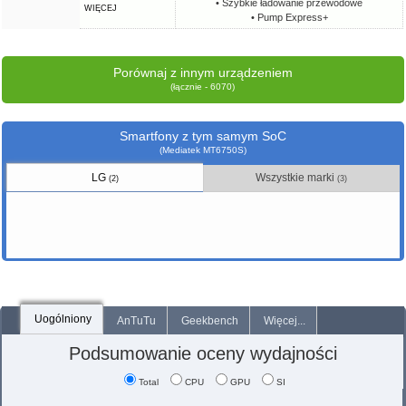
• Szybkie ładowanie przewodowe
WIĘCEJ
• Pump Express+
Porównaj z innym urządzeniem
(łącznie - 6070)
Smartfony z tym samym SoC
(Mediatek MT6750S)
LG
Wszystkie marki
(2)
(3)
Uogólniony
AnTuTu
Geekbench
Więcej...
Podsumowanie oceny wydajności
Total
CPU
GPU
SI