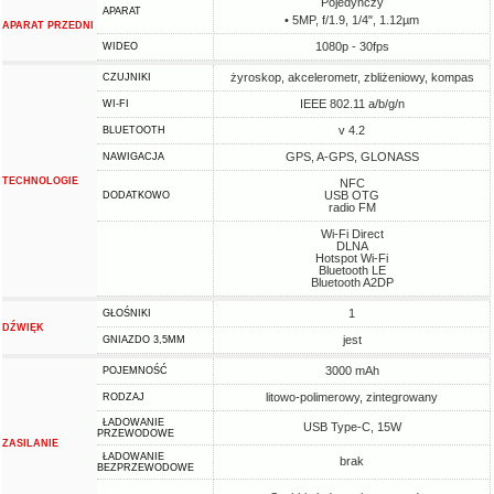
Pojedynczy
APARAT
• 5MP, f/1.9, 1/4", 1.12µm
APARAT PRZEDNI
1080p - 30fps
WIDEO
żyroskop, akcelerometr, zbliżeniowy, kompas
CZUJNIKI
IEEE 802.11 a/b/g/n
WI-FI
v 4.2
BLUETOOTH
GPS, A-GPS, GLONASS
NAWIGACJA
TECHNOLOGIE
NFC
USB OTG
DODATKOWO
radio FM
Wi-Fi Direct
DLNA
Hotspot Wi-Fi
Bluetooth LE
Bluetooth A2DP
1
GŁOŚNIKI
DŹWIĘK
jest
GNIAZDO 3,5MM
3000 mAh
POJEMNOŚĆ
litowo-polimerowy, zintegrowany
RODZAJ
ŁADOWANIE
USB Type-C, 15W
PRZEWODOWE
ZASILANIE
ŁADOWANIE
brak
BEZPRZEWODOWE