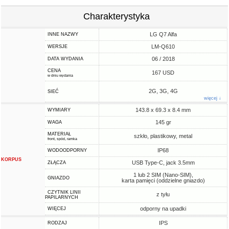
Charakterystyka
LG Q7 Alfa
INNE NAZWY
LM-Q610
WERSJE
06 / 2018
DATA WYDANIA
CENA
167 USD
w dniu wydania
2G, 3G, 4G
SIEĆ
więcej ↓
143.8 x 69.3 x 8.4 mm
WYMIARY
145 gr
WAGA
MATERIAŁ
szkło, plastikowy, metal
front, spód, ramka
IP68
WODOODPORNY
KORPUS
USB Type-C, jack 3.5mm
ZŁĄCZA
1 lub 2 SIM (Nano-SIM),
GNIAZDO
karta pamięci (oddzielne gniazdo)
CZYTNIK LINII
z tyłu
PAPILARNYCH
odporny na upadki
WIĘCEJ
IPS
RODZAJ