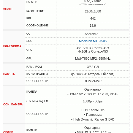
5.5", 77cm
РАЗМЕР
(~77.3% площади корпуса)
ЭКРАН
2160x1080
РАЗРЕШЕНИЕ
442
PPI
18:9
СООТНОШЕНИЕ
Android 8.1
ОС
Mediatek MT6750S
SOC
ПЛАТФОРМА
4x1.5GHz Cortex-A53
CPU
4x1GHz Cortex-A53
Mali-T860 MP2, 650MHz
GPU
3/32 GB
RAM / ROM
до 2048GB (отдельный слот)
КАРТА ПАМЯТИ
ПАМЯТЬ
ROM eMMC
ОСОБЕННОСТИ
Одинарная
КАМЕРА
• 13MP, f/2.2, 1/3.1", 1.12µm, PDAF
1080p - 30fps
СЪЕМКА ВИДЕО
ОСН. КАМЕРА
• LED-вспышка
ОСОБЕННОСТИ
• Панорама
• High Dynamic Range (HDR)
Одинарная
КАМЕРА
• 5MP, f/1.9, 1/4", 1.12µm
СЕЛФИ