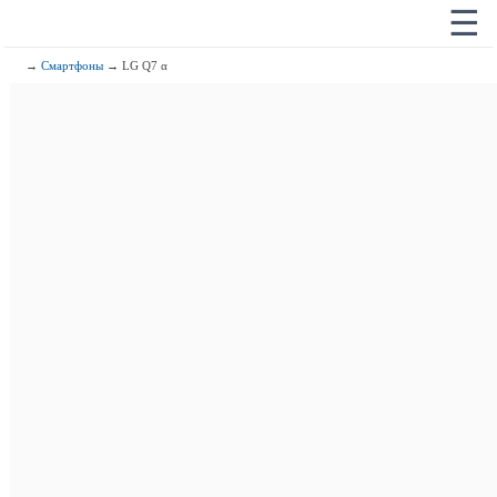
☰
→
Смартфоны
→ LG Q7 α