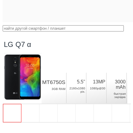
LG Q7 α
MT6750S
5.5"
13MP
3000
mAh
2160x1080
1080p@30
3GB RAM
pix.
быстрая
зарядка