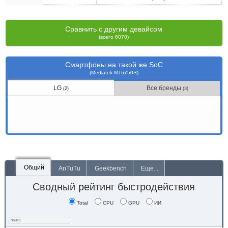
Сравнить с другим девайсом
(всего 6070)
Смартфоны на такой же SoC
(Mediatek MT6750S)
LG
Все бренды
(2)
(3)
Общий
AnTuTu
Geekbench
Еще...
Сводный рейтинг быстродействия
Total
CPU
GPU
ИИ