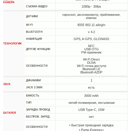
КАМЕРА
1080p - 30fps
СЪЕМКА ВИДЕО
гироскоп, акселерометр, приближения,
ДАТЧИКИ
компас
IEEE 802.11 a/b/g/n
WI-FI
v 4.2
BLUETOOTH
GPS, A-GPS, GLONASS
НАВИГАЦИЯ
ТЕХНОЛОГИИ
NFC
USB OTG
ДРУГИЕ ФУНКЦИИ
FM-приемник
Wi-Fi Direct
DLNA
Wi-Fi точка доступа
ОСОБЕННОСТИ
Bluetooth LE
Bluetooth A2DP
1
ДИНАМИКИ
ЗВУК
есть
JACK 3.5MM
3000 mAh
ЕМКОСТЬ
литий-полимерная, несъемная
ТИП
USB Type-C, 15W
ЗАРЯДКА ПРОВОД
БАТАРЕЯ
нет
БЕСПРОВ. ЗАРЯД.
• Быстрая проводная зарядка
ОСОБЕННОСТИ
• Pump Express+