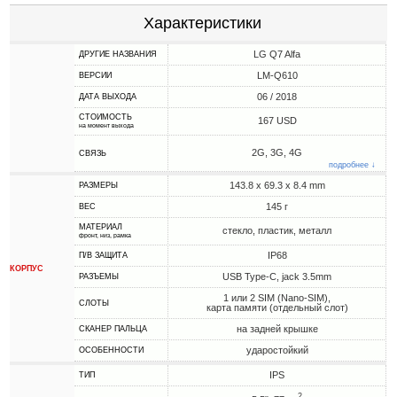
Характеристики
LG Q7 Alfa
ДРУГИЕ НАЗВАНИЯ
LM-Q610
ВЕРСИИ
06 / 2018
ДАТА ВЫХОДА
СТОИМОСТЬ
167 USD
на момент выхода
2G, 3G, 4G
СВЯЗЬ
подробнее ↓
143.8 x 69.3 x 8.4 mm
РАЗМЕРЫ
145 г
ВЕС
МАТЕРИАЛ
стекло, пластик, металл
фронт, низ, рамка
IP68
П/В ЗАЩИТА
КОРПУС
USB Type-C, jack 3.5mm
РАЗЪЕМЫ
1 или 2 SIM (Nano-SIM),
СЛОТЫ
карта памяти (отдельный слот)
на задней крышке
СКАНЕР ПАЛЬЦА
ударостойкий
ОСОБЕННОСТИ
IPS
ТИП
2