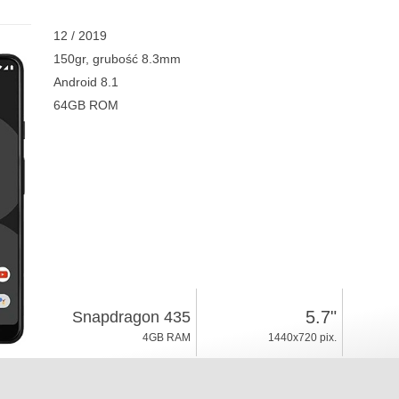
12 / 2019
150gr, grubość 8.3mm
Android 8.1
64GB ROM
5.7"
Snapdragon 435
4GB RAM
1440x720 pix.