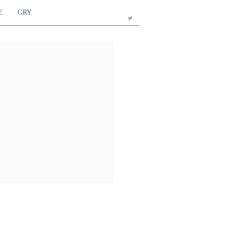
E
GRY
pl