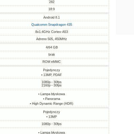
282
18:9
Android 8.1
Qualcomm Snapdragon 435
8x1.4GHz Cortex-A53
Adreno 505, 450MHz
4/64 GB
brak
ROM eMMC
Pojedynczy
• 13MP, PDAF
1080p - 30fps
2160p - 30fps
• Lampa błyskowa
• Panorama
• High Dynamic Range (HDR)
Pojedynczy
• 13MP
1080p - 30fps
• Lampa błyskowa