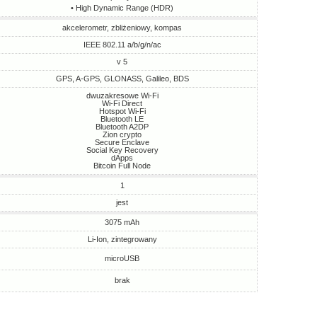
• High Dynamic Range (HDR)
akcelerometr, zbliżeniowy, kompas
IEEE 802.11 a/b/g/n/ac
v 5
GPS, A-GPS, GLONASS, Galileo, BDS
dwuzakresowe Wi-Fi
Wi-Fi Direct
Hotspot Wi-Fi
Bluetooth LE
Bluetooth A2DP
Zion crypto
Secure Enclave
Social Key Recovery
dApps
Bitcoin Full Node
1
jest
3075 mAh
Li-Ion, zintegrowany
microUSB
brak