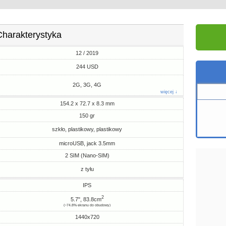
Charakterystyka
12 / 2019
244 USD
2G, 3G, 4G
więcej ↓
154.2 x 72.7 x 8.3 mm
150 gr
szkło, plastikowy, plastikowy
microUSB, jack 3.5mm
2 SIM (Nano-SIM)
z tyłu
IPS
2
5.7", 83.8cm
(~74.8% ekranu do obudowy)
1440x720