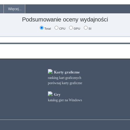
Więcej...
Podsumowanie oceny wydajności
Total
CPU
GPU
SI
Karty graficzne
ranking kart graficznych
porównaj karty graficzne
Gry
katalog gier na Windows