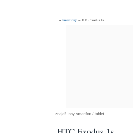
→
Smartfony
→ HTC Exodus 1s
HTC Exodus 1s