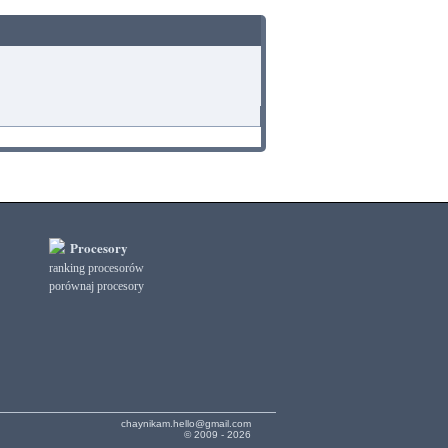
Procesory
ranking procesorów
porównaj procesory
chaynikam.hello@gmail.com
© 2009 - 2026