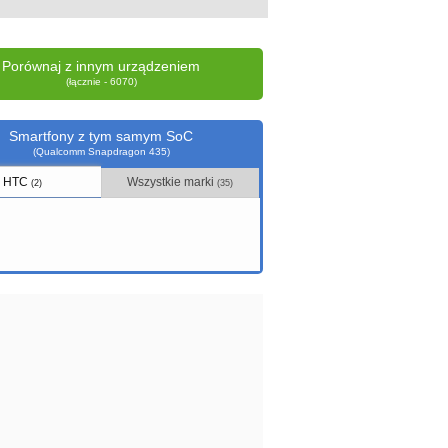
Porównaj z innym urządzeniem
(łącznie - 6070)
Smartfony z tym samym SoC
(Qualcomm Snapdragon 435)
HTC
Wszystkie marki
(2)
(35)