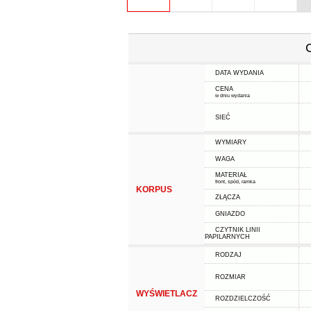
DATA WYDANIA
CENA
w dniu wydania
SIEĆ
WYMIARY
WAGA
MATERIAŁ
front, spód, ramka
KORPUS
ZŁĄCZA
GNIAZDO
CZYTNIK LINII
PAPILARNYCH
RODZAJ
ROZMIAR
WYŚWIETLACZ
ROZDZIELCZOŚĆ