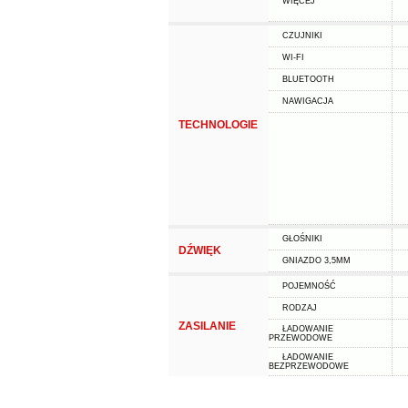
WIĘCEJ
CZUJNIKI
WI-FI
BLUETOOTH
NAWIGACJA
TECHNOLOGIE
GŁOŚNIKI
DŹWIĘK
GNIAZDO 3,5MM
POJEMNOŚĆ
RODZAJ
ZASILANIE
ŁADOWANIE
PRZEWODOWE
ŁADOWANIE
BEZPRZEWODOWE