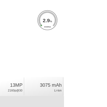
2.9
%
ocena
13MP
3075 mAh
2160p@30
Li-Ion