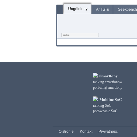
Uogólniony
AnTuTu
Geekbench
Smartfony
ranking smartfonów
porównaj smartfony
Mobilne SoC
ranking SoC
porównanie SoC
O stronie
Kontakt
Prywatność