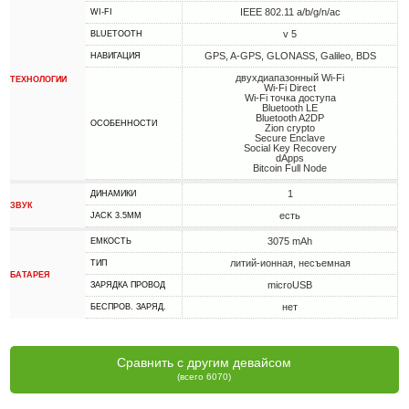
IEEE 802.11 a/b/g/n/ac
WI-FI
v 5
BLUETOOTH
GPS, A-GPS, GLONASS, Galileo, BDS
НАВИГАЦИЯ
двухдиапазонный Wi-Fi
ТЕХНОЛОГИИ
Wi-Fi Direct
Wi-Fi точка доступа
Bluetooth LE
Bluetooth A2DP
ОСОБЕННОСТИ
Zion crypto
Secure Enclave
Social Key Recovery
dApps
Bitcoin Full Node
1
ДИНАМИКИ
ЗВУК
есть
JACK 3.5MM
3075 mAh
ЕМКОСТЬ
литий-ионная, несъемная
ТИП
БАТАРЕЯ
microUSB
ЗАРЯДКА ПРОВОД
нет
БЕСПРОВ. ЗАРЯД.
Сравнить с другим девайсом
(всего 6070)