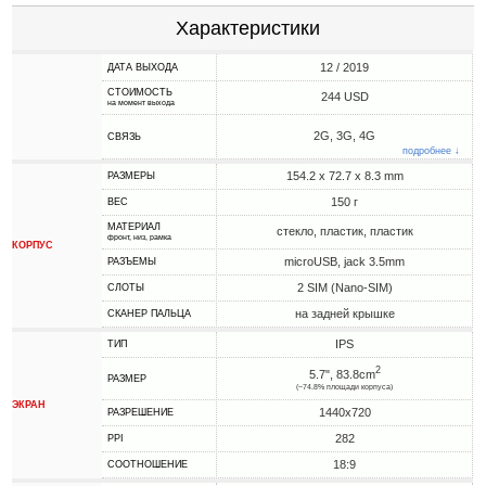
Характеристики
12 / 2019
ДАТА ВЫХОДА
СТОИМОСТЬ
244 USD
на момент выхода
2G, 3G, 4G
СВЯЗЬ
подробнее ↓
154.2 x 72.7 x 8.3 mm
РАЗМЕРЫ
150 г
ВЕС
МАТЕРИАЛ
стекло, пластик, пластик
фронт, низ, рамка
КОРПУС
microUSB, jack 3.5mm
РАЗЪЕМЫ
2 SIM (Nano-SIM)
СЛОТЫ
на задней крышке
СКАНЕР ПАЛЬЦА
IPS
ТИП
2
5.7", 83.8cm
РАЗМЕР
(~74.8% площади корпуса)
ЭКРАН
1440x720
РАЗРЕШЕНИЕ
282
PPI
18:9
СООТНОШЕНИЕ