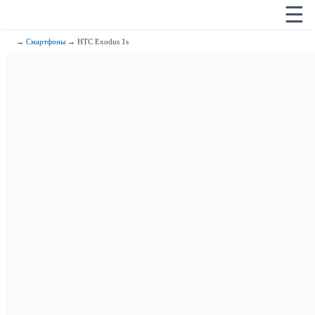
☰
→
Смартфоны
→ HTC Exodus 1s