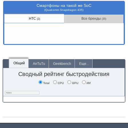
Смартфоны на такой же SoC
(Qualcomm Snapdragon 435)
HTC
Все бренды
(2)
(35)
Общий
AnTuTu
Geekbench
Еще...
Сводный рейтинг быстродействия
Total
CPU
GPU
ИИ