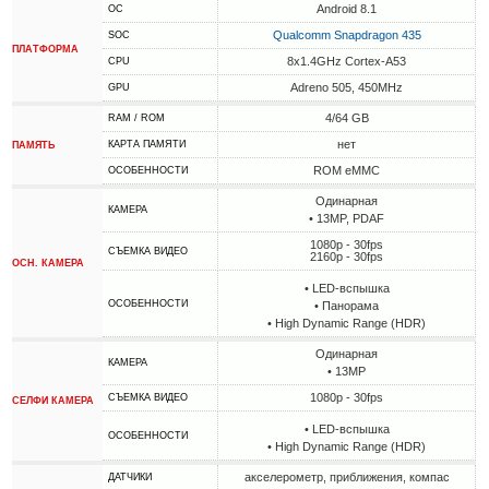
Android 8.1
ОС
Qualcomm Snapdragon 435
SOC
ПЛАТФОРМА
8x1.4GHz Cortex-A53
CPU
Adreno 505, 450MHz
GPU
4/64 GB
RAM / ROM
нет
КАРТА ПАМЯТИ
ПАМЯТЬ
ROM eMMC
ОСОБЕННОСТИ
Одинарная
КАМЕРА
• 13MP, PDAF
1080p - 30fps
СЪЕМКА ВИДЕО
2160p - 30fps
ОСН. КАМЕРА
• LED-вспышка
ОСОБЕННОСТИ
• Панорама
• High Dynamic Range (HDR)
Одинарная
КАМЕРА
• 13MP
1080p - 30fps
СЪЕМКА ВИДЕО
СЕЛФИ КАМЕРА
• LED-вспышка
ОСОБЕННОСТИ
• High Dynamic Range (HDR)
акселерометр, приближения, компас
ДАТЧИКИ