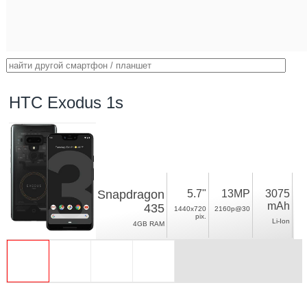
HTC Exodus 1s
Snapdragon
5.7"
13MP
3075
mAh
435
1440x720
2160p@30
pix.
Li-Ion
4GB RAM