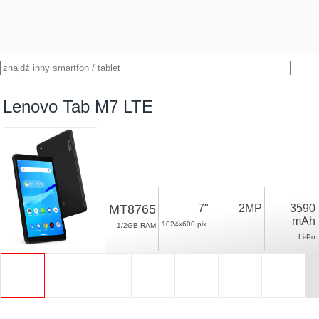
Lenovo Tab M7 LTE
MT8765
7"
2MP
3590
mAh
1024x600 pix.
1/2GB RAM
Li-Po