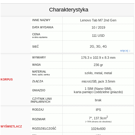
Charakterystyka
Lenovo Tab M7 2nd Gen
INNE NAZWY
10 / 2019
DATA WYDANIA
CENA
111 USD
w dniu wydania
2G, 3G, 4G
SIEĆ
więcej ↓
176.3 x 102.9 x 8.3 mm
WYMIARY
236 gr
WAGA
MATERIAŁ
szkło, metal, metal
front, spód, ramka
KORPUS
microUSB, jack 3.5mm
ZŁĄCZA
1 SIM (Nano-SIM),
GNIAZDO
karta pamięci (oddzielne gniazdo)
CZYTNIK LINII
brak
PAPILARNYCH
IPS
RODZAJ
2
7", 137.9cm
ROZMIAR
(~76% ekranu do obudowy)
WYŚWIETLACZ
1024x600
ROZDZIELCZOŚĆ