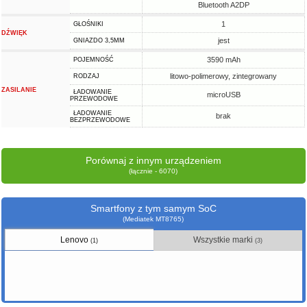
Bluetooth A2DP
1
GŁOŚNIKI
DŹWIĘK
jest
GNIAZDO 3,5MM
3590 mAh
POJEMNOŚĆ
litowo-polimerowy, zintegrowany
RODZAJ
ZASILANIE
ŁADOWANIE
microUSB
PRZEWODOWE
ŁADOWANIE
brak
BEZPRZEWODOWE
Porównaj z innym urządzeniem
(łącznie - 6070)
Smartfony z tym samym SoC
(Mediatek MT8765)
Lenovo
Wszystkie marki
(1)
(3)