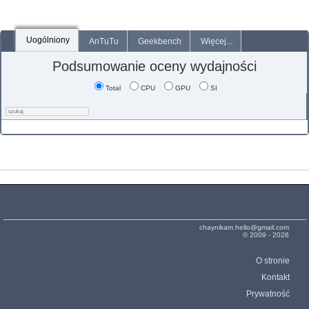
Uogólniony
AnTuTu
Geekbench
Więcej...
Podsumowanie oceny wydajności
Total
CPU
GPU
SI
chaynikam.hello@gmail.com
© 2009 - 2026
O stronie
Kontakt
Prywatność