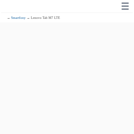
☰
→
Smartfony
→ Lenovo Tab M7 LTE