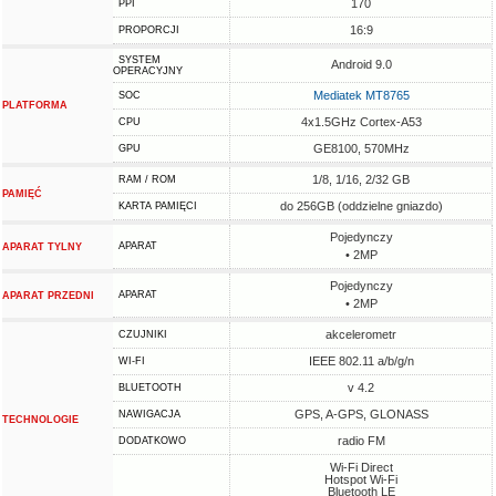
170
PPI
16:9
PROPORCJI
SYSTEM
Android 9.0
OPERACYJNY
Mediatek MT8765
SOC
PLATFORMA
4x1.5GHz Cortex-A53
CPU
GE8100, 570MHz
GPU
1/8, 1/16, 2/32 GB
RAM / ROM
PAMIĘĆ
do 256GB (oddzielne gniazdo)
KARTA PAMIĘCI
Pojedynczy
APARAT
APARAT TYLNY
• 2MP
Pojedynczy
APARAT
APARAT PRZEDNI
• 2MP
akcelerometr
CZUJNIKI
IEEE 802.11 a/b/g/n
WI-FI
v 4.2
BLUETOOTH
GPS, A-GPS, GLONASS
NAWIGACJA
TECHNOLOGIE
radio FM
DODATKOWO
Wi-Fi Direct
Hotspot Wi-Fi
Bluetooth LE