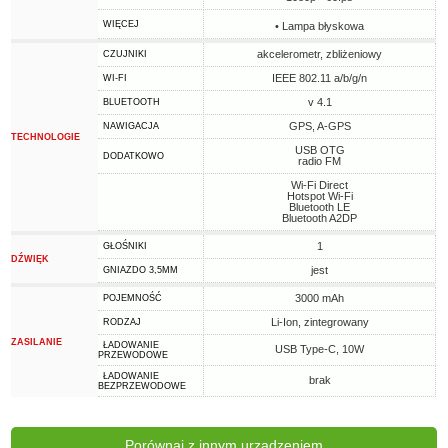
WIĘCEJ
• Lampa błyskowa
akcelerometr, zbliżeniowy
CZUJNIKI
IEEE 802.11 a/b/g/n
WI-FI
v 4.1
BLUETOOTH
GPS, A-GPS
NAWIGACJA
TECHNOLOGIE
USB OTG
DODATKOWO
radio FM
Wi-Fi Direct
Hotspot Wi-Fi
Bluetooth LE
Bluetooth A2DP
1
GŁOŚNIKI
DŹWIĘK
jest
GNIAZDO 3,5MM
3000 mAh
POJEMNOŚĆ
Li-Ion, zintegrowany
RODZAJ
ZASILANIE
ŁADOWANIE
USB Type-C, 10W
PRZEWODOWE
ŁADOWANIE
brak
BEZPRZEWODOWE
Porównaj z innym urządzeniem