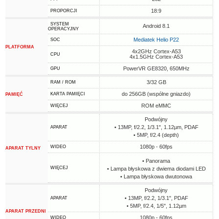
18:9
PROPORCJI
SYSTEM
Android 8.1
OPERACYJNY
Mediatek Helio P22
SOC
PLATFORMA
4x2GHz Cortex-A53
CPU
4x1.5GHz Cortex-A53
PowerVR GE8320, 650MHz
GPU
3/32 GB
RAM / ROM
do 256GB (wspólne gniazdo)
KARTA PAMIĘCI
PAMIĘĆ
ROM eMMC
WIĘCEJ
Podwójny
• 13MP, f/2.2, 1/3.1", 1.12µm, PDAF
APARAT
• 5MP, f/2.4 (depth)
1080p - 60fps
WIDEO
APARAT TYLNY
• Panorama
WIĘCEJ
• Lampa błyskowa z dwiema diodami LED
• Lampa błyskowa dwutonowa
Podwójny
• 13MP, f/2.2, 1/3.1", PDAF
APARAT
• 5MP, f/2.4, 1/5", 1.12µm
APARAT PRZEDNI
1080p - 60fps
WIDEO