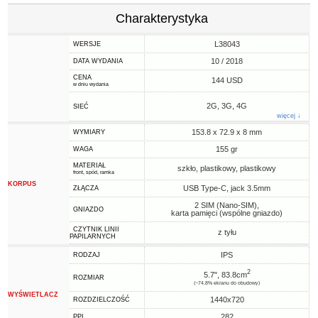
Charakterystyka
L38043
WERSJE
10 / 2018
DATA WYDANIA
CENA
144 USD
w dniu wydania
2G, 3G, 4G
SIEĆ
więcej ↓
153.8 x 72.9 x 8 mm
WYMIARY
155 gr
WAGA
MATERIAŁ
szkło, plastikowy, plastikowy
front, spód, ramka
KORPUS
USB Type-C, jack 3.5mm
ZŁĄCZA
2 SIM (Nano-SIM),
GNIAZDO
karta pamięci (wspólne gniazdo)
CZYTNIK LINII
z tyłu
PAPILARNYCH
IPS
RODZAJ
2
5.7", 83.8cm
ROZMIAR
(~74.8% ekranu do obudowy)
WYŚWIETLACZ
1440x720
ROZDZIELCZOŚĆ
282
PPI