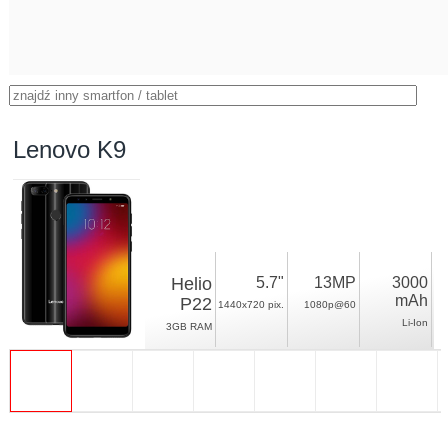
Lenovo K9
Helio
5.7"
13MP
3000
mAh
P22
1440x720 pix.
1080p@60
Li-Ion
3GB RAM