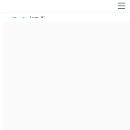
☰
→
Smartfony
→ Lenovo K9