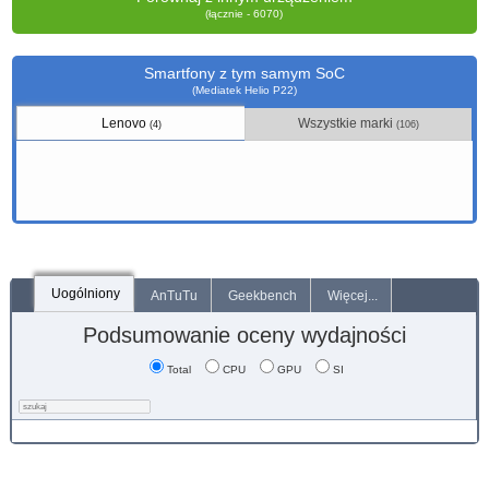
(łącznie - 6070)
Smartfony z tym samym SoC
(Mediatek Helio P22)
Lenovo
Wszystkie marki
(4)
(106)
Uogólniony
AnTuTu
Geekbench
Więcej...
Podsumowanie oceny wydajności
Total
CPU
GPU
SI