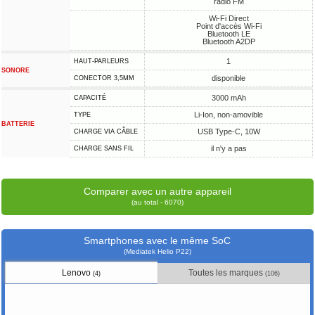
radio FM
Wi-Fi Direct
Point d'accès Wi-Fi
Bluetooth LE
Bluetooth A2DP
1
HAUT-PARLEURS
SONORE
disponible
CONECTOR 3,5MM
3000 mAh
CAPACITÉ
Li-Ion, non-amovible
TYPE
BATTERIE
USB Type-C, 10W
CHARGE VIA CÂBLE
il n'y a pas
CHARGE SANS FIL
Comparer avec un autre appareil
(au total - 6070)
Smartphones avec le même SoC
(Mediatek Helio P22)
Lenovo
Toutes les marques
(4)
(106)