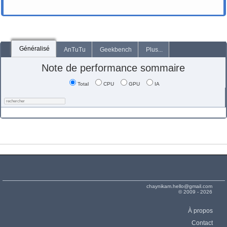
Généralisé
AnTuTu
Geekbench
Plus...
Note de performance sommaire
Total
CPU
GPU
IA
chaynikam.hello@gmail.com
© 2009 - 2026
À propos
Contact