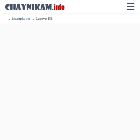
☰
→
Smartphones
→ Lenovo K9