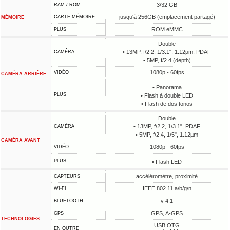
3/32 GB
RAM / ROM
jusqu'à 256GB (emplacement partagé)
CARTE MÉMOIRE
MÉMOIRE
ROM eMMC
PLUS
Double
• 13MP, f/2.2, 1/3.1", 1.12µm, PDAF
CAMÉRA
• 5MP, f/2.4 (depth)
1080p - 60fps
VIDÉO
CAMÉRA ARRIÈRE
• Panorama
PLUS
• Flash à double LED
• Flash de dos tonos
Double
• 13MP, f/2.2, 1/3.1", PDAF
CAMÉRA
• 5MP, f/2.4, 1/5", 1.12µm
CAMÉRA AVANT
1080p - 60fps
VIDÉO
PLUS
• Flash LED
accéléromètre, proximité
CAPTEURS
IEEE 802.11 a/b/g/n
WI-FI
v 4.1
BLUETOOTH
GPS, A-GPS
GPS
TECHNOLOGIES
USB OTG
EN OUTRE