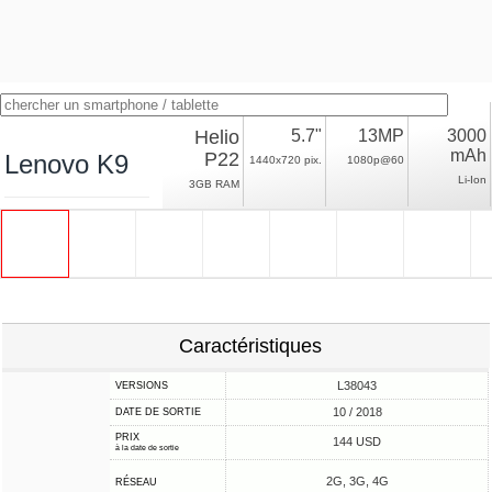
Helio
5.7"
13MP
3000
mAh
P22
Lenovo K9
1440x720 pix.
1080p@60
Li-Ion
3GB RAM
Caractéristiques
L38043
VERSIONS
10 / 2018
DATE DE SORTIE
PRIX
144 USD
à la date de sortie
2G, 3G, 4G
RÉSEAU