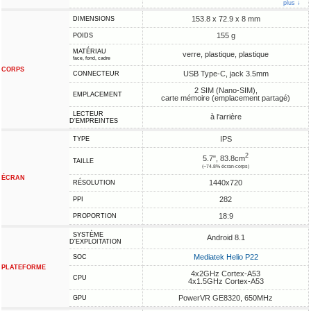
plus ↓
153.8 x 72.9 x 8 mm
DIMENSIONS
155 g
POIDS
MATÉRIAU
verre, plastique, plastique
face, fond, cadre
CORPS
USB Type-C, jack 3.5mm
CONNECTEUR
2 SIM (Nano-SIM),
EMPLACEMENT
carte mémoire (emplacement partagé)
LECTEUR
à l'arrière
D'EMPREINTES
IPS
TYPE
2
5.7", 83.8cm
TAILLE
(~74.8% écran-corps)
ÉCRAN
1440x720
RÉSOLUTION
282
PPI
18:9
PROPORTION
SYSTÈME
Android 8.1
D'EXPLOITATION
Mediatek Helio P22
SOC
PLATEFORME
4x2GHz Cortex-A53
CPU
4x1.5GHz Cortex-A53
PowerVR GE8320, 650MHz
GPU