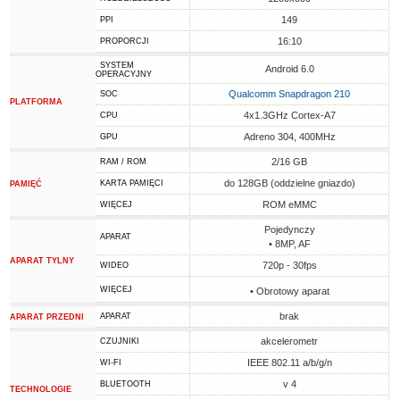
149
PPI
16:10
PROPORCJI
SYSTEM
Android 6.0
OPERACYJNY
Qualcomm Snapdragon 210
SOC
PLATFORMA
4x1.3GHz Cortex-A7
CPU
Adreno 304, 400MHz
GPU
2/16 GB
RAM / ROM
do 128GB (oddzielne gniazdo)
KARTA PAMIĘCI
PAMIĘĆ
ROM eMMC
WIĘCEJ
Pojedynczy
APARAT
• 8MP, AF
APARAT TYLNY
720p - 30fps
WIDEO
WIĘCEJ
• Obrotowy aparat
brak
APARAT
APARAT PRZEDNI
akcelerometr
CZUJNIKI
IEEE 802.11 a/b/g/n
WI-FI
v 4
BLUETOOTH
TECHNOLOGIE