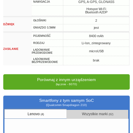
GPS, A-GPS, GLONASS
NAWIGACJA
Hotspot Wi-Fi
Bluetooth A2DP
2
GŁOŚNIKI
DŹWIĘK
jest
GNIAZDO 3,5MM
8400 mAh
POJEMNOŚĆ
Li-Ion, zintegrowany
RODZAJ
ZASILANIE
ŁADOWANIE
microUSB
PRZEWODOWE
ŁADOWANIE
brak
BEZPRZEWODOWE
Porównaj z innym urządzeniem
(łącznie - 6070)
Smartfony z tym samym SoC
(Qualcomm Snapdragon 210)
Lenovo
Wszystkie marki
(4)
(62)