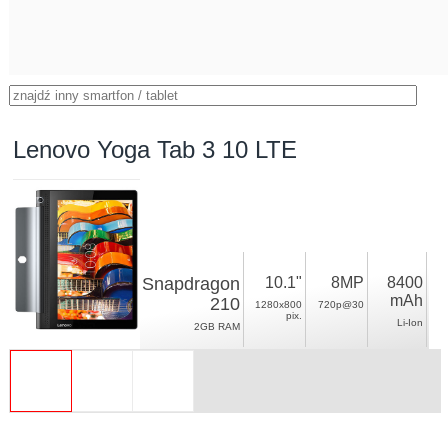
Lenovo Yoga Tab 3 10 LTE
Snapdragon
10.1"
8MP
8400
mAh
210
1280x800
720p@30
pix.
Li-Ion
2GB RAM