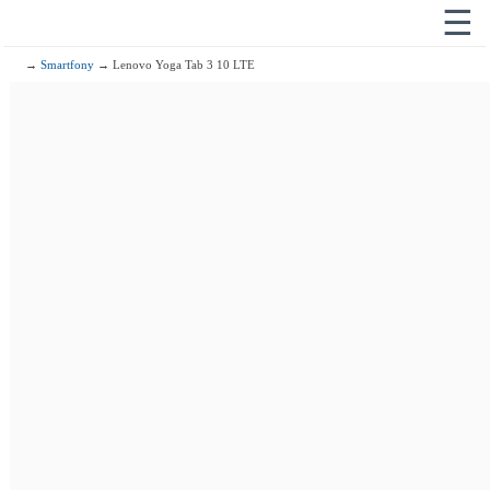
☰
→
Smartfony
→ Lenovo Yoga Tab 3 10 LTE