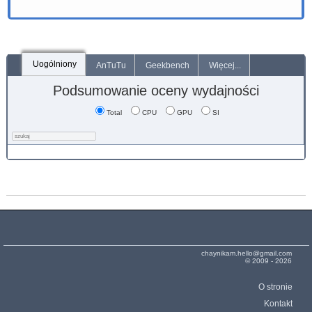
Uogólniony
AnTuTu
Geekbench
Więcej...
Podsumowanie oceny wydajności
Total
CPU
GPU
SI
chaynikam.hello@gmail.com
© 2009 - 2026
O stronie
Kontakt