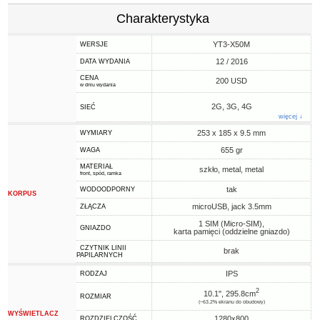
Charakterystyka
YT3-X50M
WERSJE
12 / 2016
DATA WYDANIA
CENA
200 USD
w dniu wydania
2G, 3G, 4G
SIEĆ
więcej ↓
253 x 185 x 9.5 mm
WYMIARY
655 gr
WAGA
MATERIAŁ
szkło, metal, metal
front, spód, ramka
tak
WODOODPORNY
KORPUS
microUSB, jack 3.5mm
ZŁĄCZA
1 SIM (Micro-SIM),
GNIAZDO
karta pamięci (oddzielne gniazdo)
CZYTNIK LINII
brak
PAPILARNYCH
IPS
RODZAJ
2
10.1", 295.8cm
ROZMIAR
(~63.2% ekranu do obudowy)
WYŚWIETLACZ
1280x800
ROZDZIELCZOŚĆ