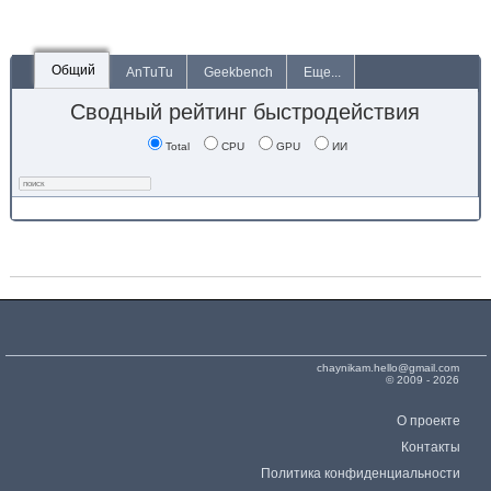
Общий
AnTuTu
Geekbench
Еще...
Сводный рейтинг быстродействия
Total
CPU
GPU
ИИ
chaynikam.hello@gmail.com
© 2009 - 2026
О проекте
Контакты
Политика конфиденциальности