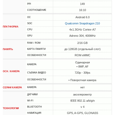
149
PPI
16:10
СООТНОШЕНИЕ
Android 6.0
ОС
Qualcomm Snapdragon 210
SOC
ПЛАТФОРМА
4x1.3GHz Cortex-A7
CPU
Adreno 304, 400MHz
GPU
2/16 GB
RAM / ROM
до 128GB (отдельный слот)
КАРТА ПАМЯТИ
ПАМЯТЬ
ROM eMMC
ОСОБЕННОСТИ
Одинарная
КАМЕРА
• 8MP, AF
ОСН. КАМЕРА
720p - 30fps
СЪЕМКА ВИДЕО
ОСОБЕННОСТИ
• Поворотная камера
нет
КАМЕРА
СЕЛФИ КАМЕРА
акселерометр
ДАТЧИКИ
IEEE 802.11 a/b/g/n
WI-FI
v 4
BLUETOOTH
ТЕХНОЛОГИИ
GPS, A-GPS, GLONASS
НАВИГАЦИЯ