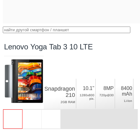
Lenovo Yoga Tab 3 10 LTE
Snapdragon
10.1"
8MP
8400
mAh
210
1280x800
720p@30
pix.
Li-Ion
2GB RAM