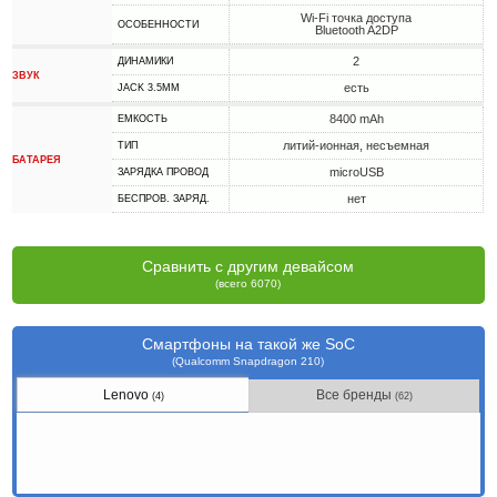
Wi-Fi точка доступа
ОСОБЕННОСТИ
Bluetooth A2DP
2
ДИНАМИКИ
ЗВУК
есть
JACK 3.5MM
8400 mAh
ЕМКОСТЬ
литий-ионная, несъемная
ТИП
БАТАРЕЯ
microUSB
ЗАРЯДКА ПРОВОД
нет
БЕСПРОВ. ЗАРЯД.
Сравнить с другим девайсом
(всего 6070)
Смартфоны на такой же SoC
(Qualcomm Snapdragon 210)
Lenovo
Все бренды
(4)
(62)