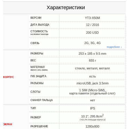
Характеристики
YT3-X50M
ВЕРСИИ
12 / 2016
ДАТА ВЫХОДА
СТОИМОСТЬ
200 USD
на момент выхода
2G, 3G, 4G
СВЯЗЬ
подробнее ↓
253 x 185 x 9.5 mm
РАЗМЕРЫ
655 г
ВЕС
МАТЕРИАЛ
стекло, металл, металл
фронт, низ, рамка
есть
П/В ЗАЩИТА
КОРПУС
microUSB, jack 3.5mm
РАЗЪЕМЫ
1 SIM (Micro-SIM),
СЛОТЫ
карта памяти (отдельный слот)
нет
СКАНЕР ПАЛЬЦА
IPS
ТИП
2
10.1", 295.8cm
РАЗМЕР
(~63.2% площади корпуса)
ЭКРАН
1280x800
РАЗРЕШЕНИЕ