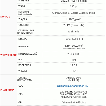
157.2 x 74.6 x 8.5 mm
WYMIARY
196 gr
WAGA
MATERIAŁ
Gorilla Glass 6, Gorilla Glass 5, metal
front, spód, ramka
KORPUS
USB Type-C
ZŁĄCZA
2 SIM (Nano-SIM)
GNIAZDO
CZYTNIK LINII
w ekranie
PAPILARNYCH
Super AMOLED
RODZAJ
2
6.39", 100.2cm
ROZMIAR
(~85.5% ekranu do obudowy)
2340x1080
ROZDZIELCZOŚĆ
WYŚWIETLACZ
403
PPI
19.5:9
PROPORCJI
HDR10
WIĘCEJ
Android 10.0
SYSTEM
(MIUI 11)
OPERACYJNY
Qualcomm Snapdragon 855+
SOC
PLATFORMA
1x2.96GHz Cortex-A76
3x2.42GHz Cortex-A76
CPU
4x1.8GHz Cortex-A55
Adreno 640, 675MHz
GPU