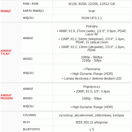
8/128, 8/256, 12/256, 12/512 GB
RAM / ROM
brak
KARTA PAMIĘCI
PAMIĘĆ
ROM UFS 2.1
WIĘCEJ
Potrójny
• 48MP, f/1.8, 27mm (wide), 1/2.0", 0.8µm, PDAF,
Laser AF
APARAT
• 12MP, f/2.2, 54mm (telephoto), 1/3.6", 1.0µm,
PDAF, 2x optical zoom
• 16MP, f/2.2, 13mm (ultrawide), 1/3.0", 1.0µm,
PDAF
APARAT
TYLNY
1080p - 960fps
WIDEO
2160p - 30fps
• Panorama
WIĘCEJ
• High Dynamic Range (HDR)
• Lampa błyskowa z dwiema diodami LED
Pojedynczy
APARAT
• 20MP, f/2.0, 1/3", 0.9µm
APARAT
1080p - 30fps
PRZEDNI
WIDEO
WIĘCEJ
• High Dynamic Range (HDR)
żyroskop, akcelerometr, zbliżeniowy, kompas
CZUJNIKI
IEEE 802.11 a/b/g/n/ac
WI-FI
v 5
BLUETOOTH