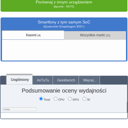
Porównaj z innym urządzeniem
(łącznie - 6070)
Smartfony z tym samym SoC
(Qualcomm Snapdragon 855+)
Xiaomi
Wszystkie marki
(4)
(21)
Uogólniony
AnTuTu
Geekbench
Więcej...
Podsumowanie oceny wydajności
Total
CPU
GPU
SI