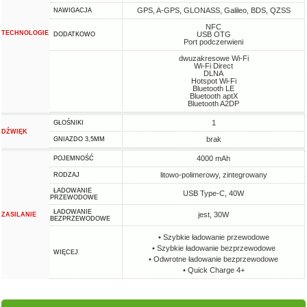
GPS, A-GPS, GLONASS, Galileo, BDS, QZSS
NAWIGACJA
NFC
TECHNOLOGIE
USB OTG
DODATKOWO
Port podczerwieni
dwuzakresowe Wi-Fi
Wi-Fi Direct
DLNA
Hotspot Wi-Fi
Bluetooth LE
Bluetooth aptX
Bluetooth A2DP
1
GŁOŚNIKI
DŹWIĘK
brak
GNIAZDO 3,5MM
4000 mAh
POJEMNOŚĆ
litowo-polimerowy, zintegrowany
RODZAJ
ŁADOWANIE
USB Type-C, 40W
PRZEWODOWE
ŁADOWANIE
jest, 30W
ZASILANIE
BEZPRZEWODOWE
• Szybkie ładowanie przewodowe
• Szybkie ładowanie bezprzewodowe
WIĘCEJ
• Odwrotne ładowanie bezprzewodowe
• Quick Charge 4+