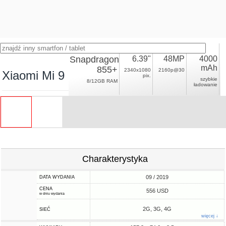
Snapdragon
6.39"
48MP
4000
mAh
855+
2340x1080
2160p@30
Xiaomi Mi 9 Pro
pix.
szybkie
8/12GB RAM
ładowanie
Charakterystyka
09 / 2019
DATA WYDANIA
CENA
556 USD
w dniu wydania
2G, 3G, 4G
SIEĆ
więcej ↓