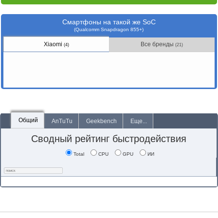
Смартфоны на такой же SoC
(Qualcomm Snapdragon 855+)
Xiaomi
Все бренды
(4)
(21)
Общий
AnTuTu
Geekbench
Еще...
Сводный рейтинг быстродействия
Total
CPU
GPU
ИИ