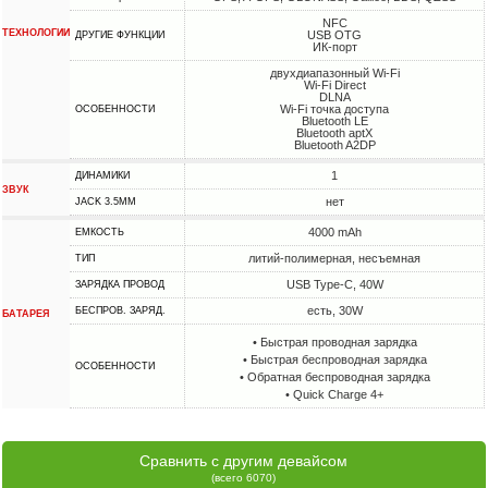
NFC
ТЕХНОЛОГИИ
USB OTG
ДРУГИЕ ФУНКЦИИ
ИК-порт
двухдиапазонный Wi-Fi
Wi-Fi Direct
DLNA
Wi-Fi точка доступа
ОСОБЕННОСТИ
Bluetooth LE
Bluetooth aptX
Bluetooth A2DP
1
ДИНАМИКИ
ЗВУК
нет
JACK 3.5MM
4000 mAh
ЕМКОСТЬ
литий-полимерная, несъемная
ТИП
USB Type-C, 40W
ЗАРЯДКА ПРОВОД
есть, 30W
БЕСПРОВ. ЗАРЯД.
БАТАРЕЯ
• Быстрая проводная зарядка
• Быстрая беспроводная зарядка
ОСОБЕННОСТИ
• Обратная беспроводная зарядка
• Quick Charge 4+
Сравнить с другим девайсом
(всего 6070)