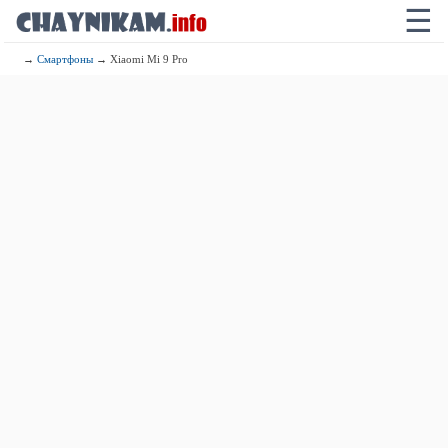
☰
→
Смартфоны
→ Xiaomi Mi 9 Pro