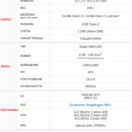
157.2 x 74.6 x 8.5 mm
РАЗМЕРЫ
196 г
ВЕС
МАТЕРИАЛ
Gorilla Glass 6, Gorilla Glass 5, металл
фронт, низ, рамка
КОРПУС
USB Type-C
РАЗЪЕМЫ
2 SIM (Nano-SIM)
СЛОТЫ
под дисплеем
СКАНЕР ПАЛЬЦА
Super AMOLED
ТИП
2
6.39", 100.2cm
РАЗМЕР
(~85.5% площади корпуса)
2340x1080
РАЗРЕШЕНИЕ
ЭКРАН
403
PPI
19.5:9
СООТНОШЕНИЕ
HDR10
ОСОБЕННОСТИ
Android 10.0
ОС
(MIUI 11)
Qualcomm Snapdragon 855+
SOC
ПЛАТФОРМА
1x2.96GHz Cortex-A76
3x2.42GHz Cortex-A76
CPU
4x1.8GHz Cortex-A55
Adreno 640, 675MHz
GPU