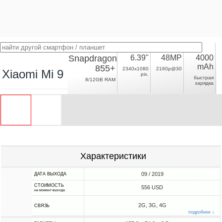
Snapdragon
6.39"
48MP
4000
mAh
855+
2340x1080
2160p@30
Xiaomi Mi 9 Pro
pix.
быстрая
8/12GB RAM
зарядка
Характеристики
09 / 2019
ДАТА ВЫХОДА
СТОИМОСТЬ
556 USD
на момент выхода
2G, 3G, 4G
СВЯЗЬ
подробнее ↓