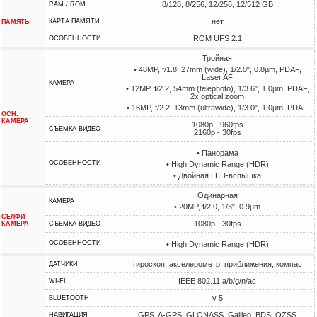
8/128, 8/256, 12/256, 12/512 GB
RAM / ROM
нет
КАРТА ПАМЯТИ
ПАМЯТЬ
ROM UFS 2.1
ОСОБЕННОСТИ
Тройная
• 48MP, f/1.8, 27mm (wide), 1/2.0", 0.8µm, PDAF,
Laser AF
КАМЕРА
• 12MP, f/2.2, 54mm (telephoto), 1/3.6", 1.0µm, PDAF,
2x optical zoom
• 16MP, f/2.2, 13mm (ultrawide), 1/3.0", 1.0µm, PDAF
ОСН.
КАМЕРА
1080p - 960fps
СЪЕМКА ВИДЕО
2160p - 30fps
• Панорама
ОСОБЕННОСТИ
• High Dynamic Range (HDR)
• Двойная LED-вспышка
Одинарная
КАМЕРА
• 20MP, f/2.0, 1/3", 0.9µm
СЕЛФИ
1080p - 30fps
КАМЕРА
СЪЕМКА ВИДЕО
ОСОБЕННОСТИ
• High Dynamic Range (HDR)
гироскоп, акселерометр, приближения, компас
ДАТЧИКИ
IEEE 802.11 a/b/g/n/ac
WI-FI
v 5
BLUETOOTH
GPS, A-GPS, GLONASS, Galileo, BDS, QZSS
НАВИГАЦИЯ