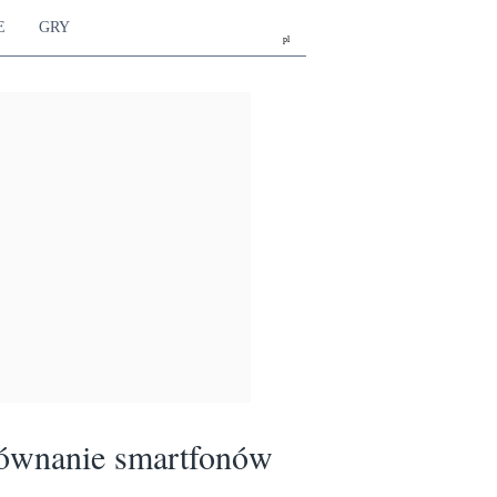
E
GRY
pl
ównanie smartfonów