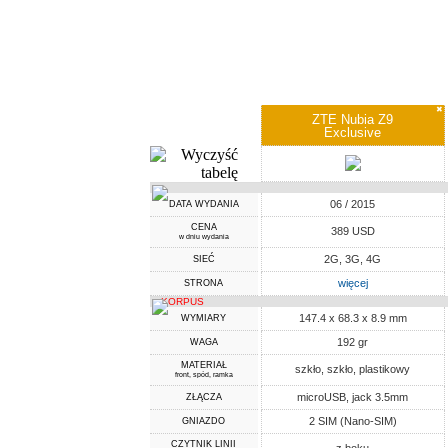
✖
ZTE Nubia Z9
Exclusive
06 / 2015
DATA WYDANIA
CENA
389 USD
w dniu wydania
2G, 3G, 4G
SIEĆ
więcej
STRONA
KORPUS
147.4 x 68.3 x 8.9 mm
WYMIARY
192 gr
WAGA
MATERIAŁ
szkło, szkło, plastikowy
front, spód, ramka
microUSB, jack 3.5mm
ZŁĄCZA
2 SIM (Nano-SIM)
GNIAZDO
CZYTNIK LINII