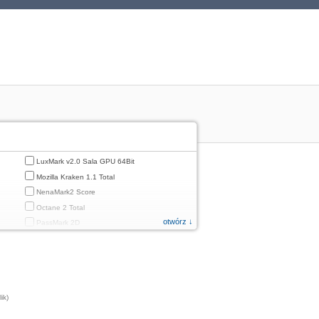
LuxMark v2.0 Sala GPU 64Bit
Mozilla Kraken 1.1 Total
NenaMark2 Score
Octane 2 Total
otwórz ↓
PassMark 2D
PassMark 3D
PassMark Mobile 1
PassMark v.3 2D
PassMark v.3 3D
ik)
PassMark v.3 CPU
PassMark v.3 Disk