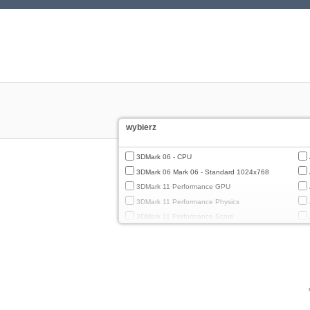
wybierz
3DMark 06 - CPU
3DMark 06 Mark 06 - Standard 1024x768
3DMark 11 Performance GPU
3DMark 11 Performance Physics
3DMark 11 Performance Score
3DMark Cloud Gate Graphics
3DMark Cloud Gate Physics
3DMark Cloud Gate Score
3DMark Fire Strike Standard Graphics
3DMark Fire Strike Standard Physics
3DMark Fire Strike Standard Score