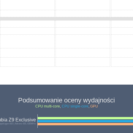
Podsumowanie oceny wydajności
CPU multi-core
,
CPU single-core
,
GPU
bia Z9 Exclusive
pdragon 810 | Adreno 430, 630MHz