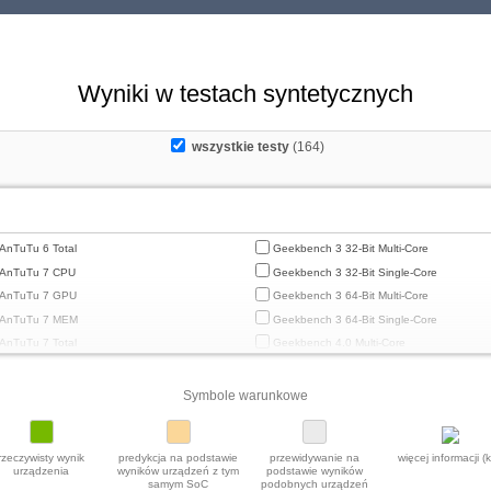
Wyniki w testach syntetycznych
wszystkie testy
(164)
AnTuTu 6 Total
Geekbench 3 32-Bit Multi-Core
AnTuTu 7 CPU
Geekbench 3 32-Bit Single-Core
AnTuTu 7 GPU
Geekbench 3 64-Bit Multi-Core
AnTuTu 7 MEM
Geekbench 3 64-Bit Single-Core
AnTuTu 7 Total
Geekbench 4.0 Multi-Core
AnTuTu 7 UX
Geekbench 4.0 Single-Core
AnTuTu 8 CPU
Geekbench 4.4 Multi-Core
Symbole warunkowe
AnTuTu 8 GPU
Geekbench 4.4 Single-Core
AnTuTu 8 MEM
Geekbench 5 64-Bit Multi-Core
rzeczywisty wynik
predykcja na podstawie
przewidywanie na
więcej informacji (kl
AnTuTu 8 Total
Geekbench 5 64-Bit Single-Core
urządzenia
wyników urządzeń z tym
podstawie wyników
samym SoC
podobnych urządzeń
AnTuTu 8 UX
Geekbench 5.1 / 5.2 64 Bit Multi-Core