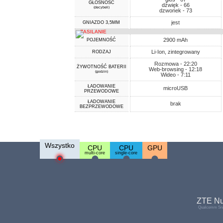
GŁOŚNOŚĆ
dźwięk - 66
(decybeli)
dzwonek - 73
jest
GNIAZDO 3,5MM
ZASILANIE
2900 mAh
POJEMNOŚĆ
Li-Ion, zintegrowany
RODZAJ
Rozmowa - 22:20
ŻYWOTNOŚĆ BATERII
Web-browsing - 12:18
(godzin)
Wideo - 7:11
ŁADOWANIE
microUSB
PRZEWODOWE
ŁADOWANIE
brak
BEZPRZEWODOWE
Wszystko
CPU
CPU
GPU
multi-core
single-core
ZTE Nu
Qualcomm Sna