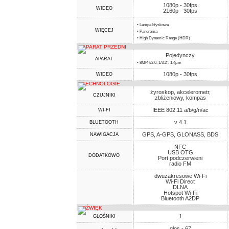
1080p - 30fps
WIDEO
2160p - 30fps
• Lampa błyskowa
WIĘCEJ
• Panorama
• High Dynamic Range (HDR)
APARAT PRZEDNI
Pojedynczy
APARAT
• 8MP, f/2.0, 1/3.2", 1.4µm
1080p - 30fps
WIDEO
TECHNOLOGIE
żyroskop, akcelerometr,
CZUJNIKI
zbliżeniowy, kompas
IEEE 802.11 a/b/g/n/ac
WI-FI
v 4.1
BLUETOOTH
GPS, A-GPS, GLONASS, BDS
NAWIGACJA
NFC
USB OTG
DODATKOWO
Port podczerwieni
radio FM
dwuzakresowe Wi-Fi
Wi-Fi Direct
DLNA
Hotspot Wi-Fi
Bluetooth A2DP
DŹWIĘK
1
GŁOŚNIKI
głos - 67