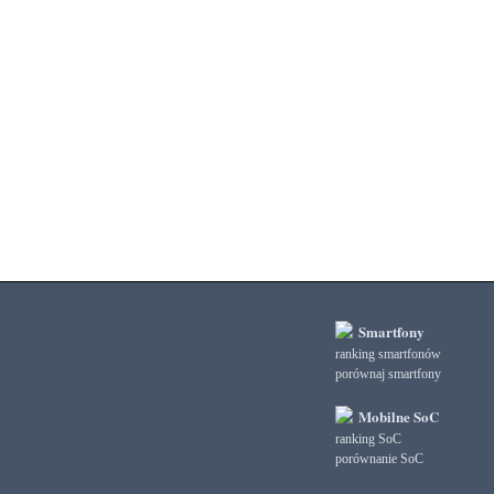
3DMark Ice Storm Extreme Graphics
3DMark Ice Storm Extreme Physics
3DMark Ice Storm Graphics
3DMark Ice Storm Physics
3DMark Ice Storm Unlimited Graphics
3DMark Ice Storm Unlimited Physics
3DMark Sling Shot Extreme Unlimited
3DMark Sling Shot Extreme Unlimited Graphics
3DMark Sling Shot Extreme Unlimited Physics
3DMark Sling Shot Unlimited
3DMark Sling Shot Unlimited Graphics
3DMark Sling Shot Unlimited Physics
3DMark Wild Life
3DMark Wild Life Extreme Unlimited
Smartfony
3DMark Wild Life Unlimited
ranking smartfonów
porównaj smartfony
AI Score
AiTuTu 1.4
Mobilne SoC
AndEBench Java
ranking SoC
AndEBench Native
porównanie SoC
AnTuTu 10 CPU
AnTuTu 10 GPU