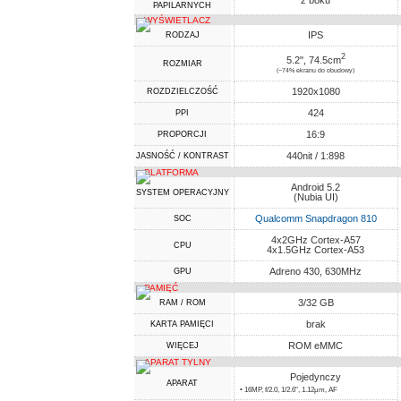
z boku
PAPILARNYCH
WYŚWIETLACZ
IPS
RODZAJ
2
5.2", 74.5cm
ROZMIAR
(~74% ekranu do obudowy)
1920x1080
ROZDZIELCZOŚĆ
424
PPI
16:9
PROPORCJI
440nit / 1:898
JASNOŚĆ / KONTRAST
PLATFORMA
Android 5.2
SYSTEM OPERACYJNY
(Nubia UI)
Qualcomm Snapdragon 810
SOC
4x2GHz Cortex-A57
CPU
4x1.5GHz Cortex-A53
Adreno 430, 630MHz
GPU
PAMIĘĆ
3/32 GB
RAM / ROM
brak
KARTA PAMIĘCI
ROM eMMC
WIĘCEJ
APARAT TYLNY
Pojedynczy
APARAT
• 16MP, f/2.0, 1/2.6", 1.12µm, AF