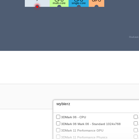
CPU
CPU
GPU
multi-core
single-core
Mediatek
wybierz
3DMark 06 - CPU
3DMark 06 Mark 06 - Standard 1024x768
3DMark 11 Performance GPU
3DMark 11 Performance Physics