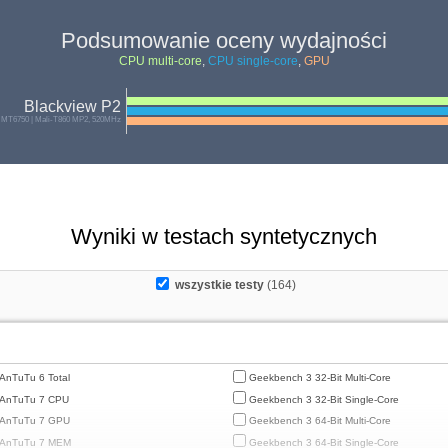
Podsumowanie oceny wydajności
CPU multi-core
,
CPU single-core
,
GPU
Blackview P2
 MT6750 | Mali-T860 MP2, 520MHz
Wyniki w testach syntetycznych
wszystkie testy
(164)
AnTuTu 6 Total
Geekbench 3 32-Bit Multi-Core
AnTuTu 7 CPU
Geekbench 3 32-Bit Single-Core
AnTuTu 7 GPU
Geekbench 3 64-Bit Multi-Core
AnTuTu 7 MEM
Geekbench 3 64-Bit Single-Core