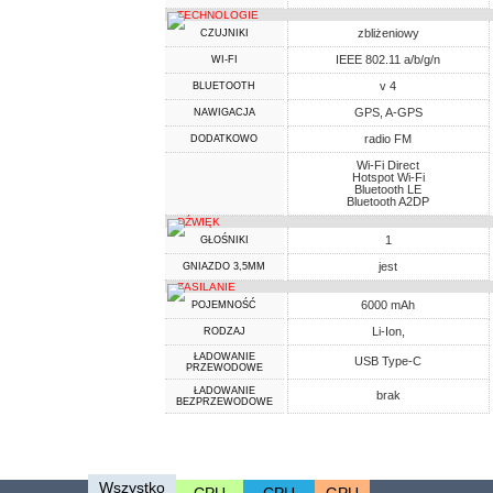
TECHNOLOGIE
zbliżeniowy
CZUJNIKI
IEEE 802.11 a/b/g/n
WI-FI
v 4
BLUETOOTH
GPS, A-GPS
NAWIGACJA
radio FM
DODATKOWO
Wi-Fi Direct
Hotspot Wi-Fi
Bluetooth LE
Bluetooth A2DP
DŹWIĘK
1
GŁOŚNIKI
jest
GNIAZDO 3,5MM
ZASILANIE
6000 mAh
POJEMNOŚĆ
Li-Ion,
RODZAJ
ŁADOWANIE
USB Type-C
PRZEWODOWE
ŁADOWANIE
brak
BEZPRZEWODOWE
Wszystko