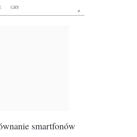
E
GRY
pl
ównanie smartfonów