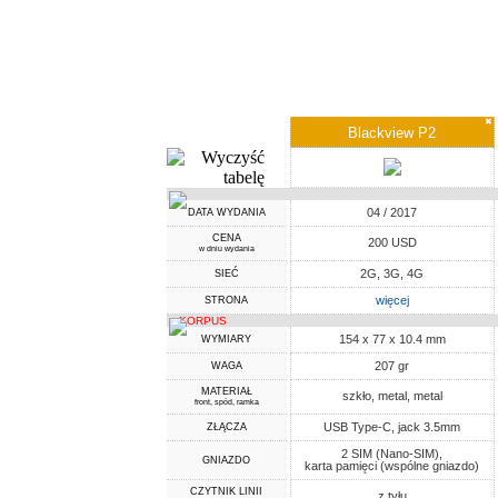
✖
Blackview P2
04 / 2017
DATA WYDANIA
CENA
200 USD
w dniu wydania
2G, 3G, 4G
SIEĆ
więcej
STRONA
KORPUS
154 x 77 x 10.4 mm
WYMIARY
207 gr
WAGA
MATERIAŁ
szkło, metal, metal
front, spód, ramka
USB Type-C, jack 3.5mm
ZŁĄCZA
2 SIM (Nano-SIM),
GNIAZDO
karta pamięci (wspólne gniazdo)
CZYTNIK LINII
z tyłu