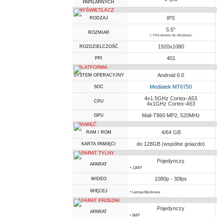
PAPILARNYCH
WYŚWIETLACZ
IPS
RODZAJ
5.5"
ROZMIAR
(~73% ekranu do obudowy)
1920x1080
ROZDZIELCZOŚĆ
401
PPI
PLATFORMA
Android 6.0
SYSTEM OPERACYJNY
Mediatek MT6750
SOC
4x1.5GHz Cortex-A53
CPU
4x1GHz Cortex-A53
Mali-T860 MP2, 520MHz
GPU
PAMIĘĆ
4/64 GB
RAM / ROM
do 128GB (wspólne gniazdo)
KARTA PAMIĘCI
APARAT TYLNY
Pojedynczy
APARAT
• 13MP
1080p - 30fps
WIDEO
WIĘCEJ
• Lampa błyskowa
APARAT PRZEDNI
Pojedynczy
APARAT
• 8MP