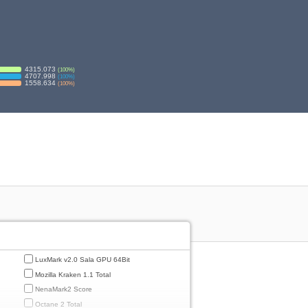
4315.073
(
100
%)
4707.998
(
100
%)
1558.634
(
100
%)
LuxMark v2.0 Sala GPU 64Bit
Mozilla Kraken 1.1 Total
NenaMark2 Score
Octane 2 Total