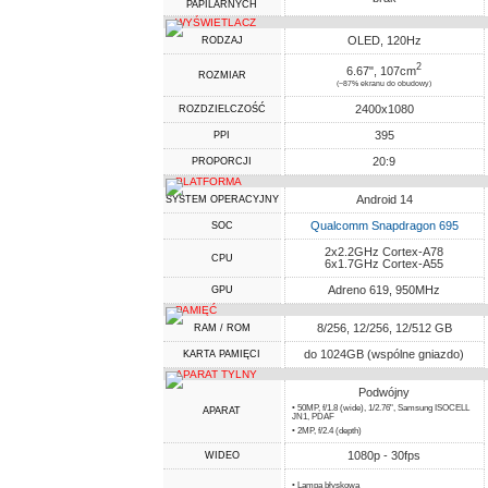
PAPILARNYCH
WYŚWIETLACZ
OLED, 120Hz
RODZAJ
2
6.67", 107cm
ROZMIAR
(~87% ekranu do obudowy)
2400x1080
ROZDZIELCZOŚĆ
395
PPI
20:9
PROPORCJI
PLATFORMA
Android 14
SYSTEM OPERACYJNY
Qualcomm Snapdragon 695
SOC
2x2.2GHz Cortex-A78
CPU
6x1.7GHz Cortex-A55
Adreno 619, 950MHz
GPU
PAMIĘĆ
8/256, 12/256, 12/512 GB
RAM / ROM
do 1024GB (wspólne gniazdo)
KARTA PAMIĘCI
APARAT TYLNY
Podwójny
• 50MP, f/1.8 (wide), 1/2.76", Samsung ISOCELL
APARAT
JN1, PDAF
• 2MP, f/2.4 (depth)
1080p - 30fps
WIDEO
• Lampa błyskowa