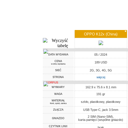
✖
OPPO K12x (China)
05 / 2024
DATA WYDANIA
CENA
189 USD
w dniu wydania
2G, 3G, 4G, 5G
SIEĆ
więcej
STRONA
KORPUS
162.9 x 75.6 x 8.1 mm
WYMIARY
191 gr
WAGA
MATERIAŁ
szkło, plastikowy, plastikowy
front, spód, ramka
USB Type-C, jack 3.5mm
ZŁĄCZA
2 SIM (Nano-SIM),
GNIAZDO
karta pamięci (wspólne gniazdo)
CZYTNIK LINII
brak