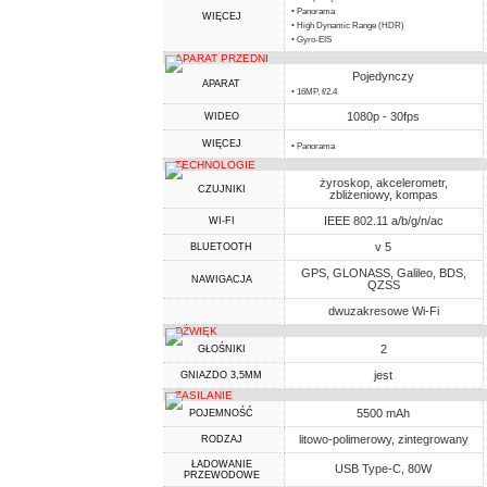
• Panorama
WIĘCEJ
• High Dynamic Range (HDR)
• Gyro-EIS
APARAT PRZEDNI
Pojedynczy
APARAT
• 16MP, f/2.4
1080p - 30fps
WIDEO
WIĘCEJ
• Panorama
TECHNOLOGIE
żyroskop, akcelerometr,
CZUJNIKI
zbliżeniowy, kompas
IEEE 802.11 a/b/g/n/ac
WI-FI
v 5
BLUETOOTH
GPS, GLONASS, Galileo, BDS,
NAWIGACJA
QZSS
dwuzakresowe Wi-Fi
DŹWIĘK
2
GŁOŚNIKI
jest
GNIAZDO 3,5MM
ZASILANIE
5500 mAh
POJEMNOŚĆ
litowo-polimerowy, zintegrowany
RODZAJ
ŁADOWANIE
USB Type-C, 80W
PRZEWODOWE