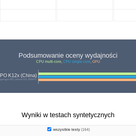
Podsumowanie oceny wydajności
CPU multi-core
,
CPU single-core
,
GPU
PO K12x (China)
pdragon 695 | Adreno 619, 950MHz
Wyniki w testach syntetycznych
wszystkie testy
(164)