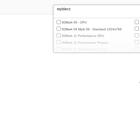
wybierz
3DMark 06 - CPU
3DMark 06 Mark 06 - Standard 1024x768
3DMark 11 Performance GPU
3DMark 11 Performance Physics
3DMark 11 Performance Score
3DMark Cloud Gate Graphics
3DMark Cloud Gate Physics
3DMark Cloud Gate Score
3DMark Fire Strike Standard Graphics
3DMark Fire Strike Standard Physics
3DMark Fire Strike Standard Score
3DMark Ice Storm Extreme Graphics
3DMark Ice Storm Extreme Physics
3DMark Ice Storm Graphics
3DMark Ice Storm Physics
3DMark Ice Storm Unlimited Graphics
3DMark Ice Storm Unlimited Physics
3DMark Sling Shot Extreme Unlimited