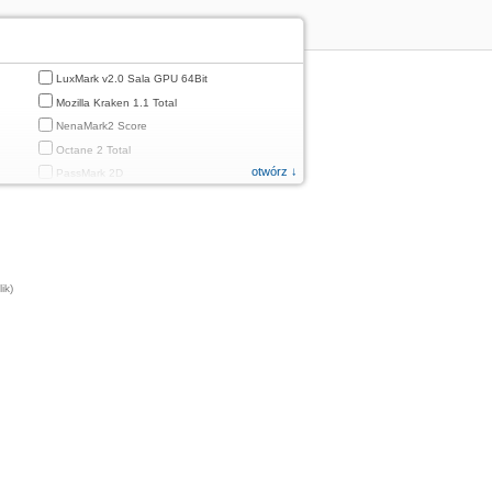
LuxMark v2.0 Sala GPU 64Bit
Mozilla Kraken 1.1 Total
NenaMark2 Score
Octane 2 Total
otwórz ↓
PassMark 2D
PassMark 3D
PassMark Mobile 1
PassMark v.3 2D
PassMark v.3 3D
ik)
PassMark v.3 CPU
PassMark v.3 Disk
PassMark v.3 Memory
d
PassMark v.3 Total
PCMark
PCMark 2.0
PCMark 3.0
PCMark for Android (Computer Vision)
PCMark for Android (Storage)