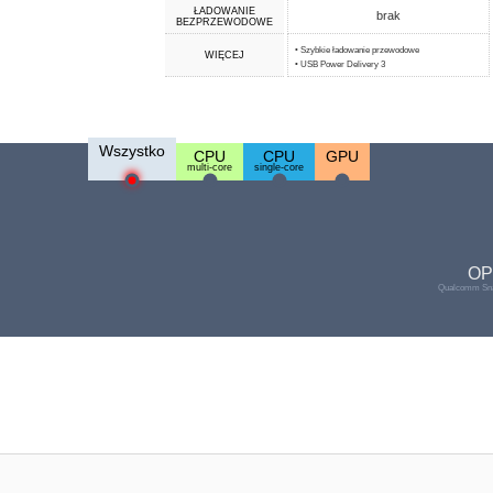
ŁADOWANIE
brak
BEZPRZEWODOWE
• Szybkie ładowanie przewodowe
WIĘCEJ
• USB Power Delivery 3
Wszystko
CPU
CPU
GPU
multi-core
single-core
OP
Qualcomm Sna