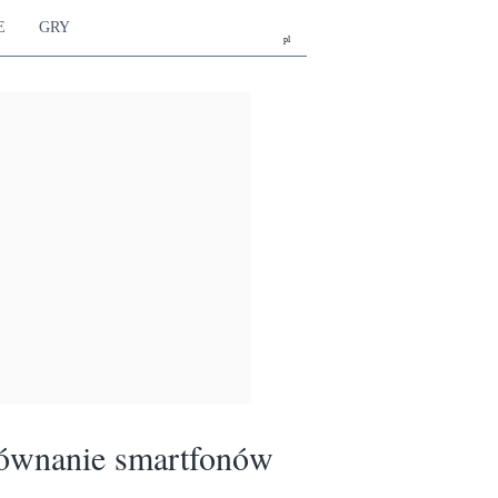
E
GRY
pl
ównanie smartfonów