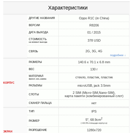
Характеристики
Oppo R1C (in China)
ДРУГИЕ НАЗВАНИЯ
R8206
ВЕРСИИ
01 / 2015
ДАТА ВЫХОДА
СТОИМОСТЬ
378 USD
на момент выхода
2G, 3G, 4G
СВЯЗЬ
подробнее ↓
140.6 x 70.1 x 6.8 mm
РАЗМЕРЫ
130 г
ВЕС
МАТЕРИАЛ
стекло, пластик, пластик
фронт, низ, рамка
КОРПУС
microUSB, jack 3.5mm
РАЗЪЕМЫ
2 SIM (Micro-SIM,Nano-SIM),
СЛОТЫ
карта памяти (комбинированный слот)
нет
СКАНЕР ПАЛЬЦА
IPS
ТИП
2
5", 68.9cm
РАЗМЕР
(~69.9% площади корпуса)
1280x720
РАЗРЕШЕНИЕ
ЭКРАН