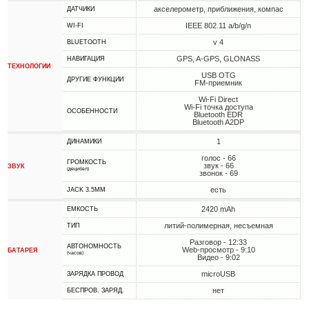
акселерометр, приближения, компас
ДАТЧИКИ
IEEE 802.11 a/b/g/n
WI-FI
v 4
BLUETOOTH
GPS, A-GPS, GLONASS
НАВИГАЦИЯ
ТЕХНОЛОГИИ
USB OTG
ДРУГИЕ ФУНКЦИИ
FM-приемник
Wi-Fi Direct
Wi-Fi точка доступа
ОСОБЕННОСТИ
Bluetooth EDR
Bluetooth A2DP
1
ДИНАМИКИ
голос - 66
ГРОМКОСТЬ
звук - 66
ЗВУК
(децибел)
звонок - 69
есть
JACK 3.5MM
2420 mAh
ЕМКОСТЬ
литий-полимерная, несъемная
ТИП
Разговор - 12:33
АВТОНОМНОСТЬ
Web-просмотр - 9:10
БАТАРЕЯ
(часов)
Видео - 9:02
microUSB
ЗАРЯДКА ПРОВОД
нет
БЕСПРОВ. ЗАРЯД.