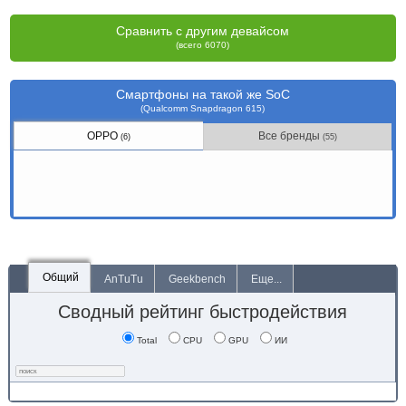
Сравнить с другим девайсом
(всего 6070)
Смартфоны на такой же SoC
(Qualcomm Snapdragon 615)
OPPO
Все бренды
(6)
(55)
Общий
AnTuTu
Geekbench
Еще...
Сводный рейтинг быстродействия
Total
CPU
GPU
ИИ