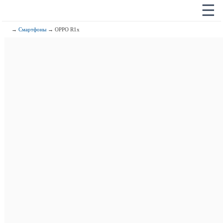
☰
→
Смартфоны
→ OPPO R1x