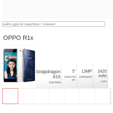
OPPO R1x
Snapdragon
5"
13MP
2420
mAh
615
1280x720
1080p@30
pix.
Li-Po
2GB RAM