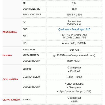
294
PPI
16:9
СООТНОШЕНИЕ
490nit / 1:836
ЯРК. / КОНТРАСТ
Android 4.4
ОС
(ColorOS 2)
Qualcomm Snapdragon 615
SOC
ПЛАТФОРМА
4x1.7GHz Cortex-A53
CPU
4x1GHz Cortex-A53
Adreno 405, 550MHz
GPU
2/16 GB
RAM / ROM
до 128GB (комбинированный слот)
КАРТА ПАМЯТИ
ПАМЯТЬ
ROM eMMC
ОСОБЕННОСТИ
Одинарная
КАМЕРА
• 13MP, AF
1080p - 30fps
СЪЕМКА ВИДЕО
ОСН. КАМЕРА
• LED-вспышка
ОСОБЕННОСТИ
• Панорама
• High Dynamic Range (HDR)
Одинарная
КАМЕРА
СЕЛФИ КАМЕРА
• 5MP