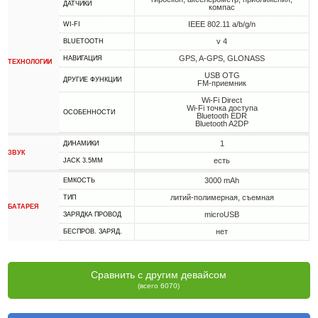
ДАТЧИКИ
компас
IEEE 802.11 a/b/g/n
WI-FI
v 4
BLUETOOTH
GPS, A-GPS, GLONASS
НАВИГАЦИЯ
ТЕХНОЛОГИИ
USB OTG
ДРУГИЕ ФУНКЦИИ
FM-приемник
Wi-Fi Direct
Wi-Fi точка доступа
ОСОБЕННОСТИ
Bluetooth EDR
Bluetooth A2DP
1
ДИНАМИКИ
ЗВУК
есть
JACK 3.5MM
3000 mAh
ЕМКОСТЬ
литий-полимерная, съемная
ТИП
БАТАРЕЯ
microUSB
ЗАРЯДКА ПРОВОД
нет
БЕСПРОВ. ЗАРЯД.
Сравнить с другим девайсом
(всего 6070)