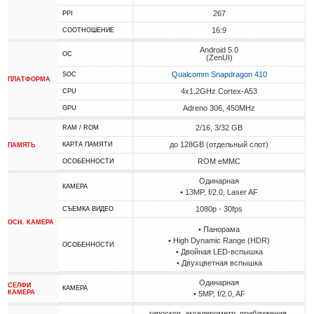
267
PPI
16:9
СООТНОШЕНИЕ
Android 5.0
ОС
(ZenUI)
Qualcomm Snapdragon 410
SOC
ПЛАТФОРМА
4x1.2GHz Cortex-A53
CPU
Adreno 306, 450MHz
GPU
2/16, 3/32 GB
RAM / ROM
до 128GB (отдельный слот)
КАРТА ПАМЯТИ
ПАМЯТЬ
ROM eMMC
ОСОБЕННОСТИ
Одинарная
КАМЕРА
• 13MP, f/2.0, Laser AF
1080p - 30fps
СЪЕМКА ВИДЕО
ОСН. КАМЕРА
• Панорама
• High Dynamic Range (HDR)
ОСОБЕННОСТИ
• Двойная LED-вспышка
• Двухцветная вспышка
Одинарная
СЕЛФИ
КАМЕРА
КАМЕРА
• 5MP, f/2.0, AF
гироскоп, акселерометр, приближения,