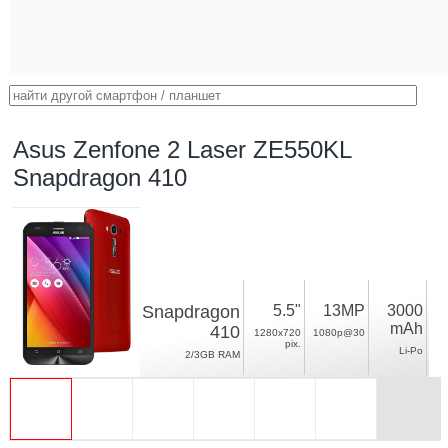
Asus Zenfone 2 Laser ZE550KL
Snapdragon 410
Snapdragon
5.5"
13MP
3000
mAh
410
1280x720
1080p@30
pix.
Li-Po
2/3GB RAM