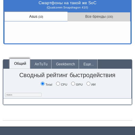
Смартфоны на такой же SoC
(Qualcomm Snapdragon 410)
Asus
Все бренды
(10)
(100)
Общий
AnTuTu
Geekbench
Еще...
Сводный рейтинг быстродействия
Total
CPU
GPU
ИИ