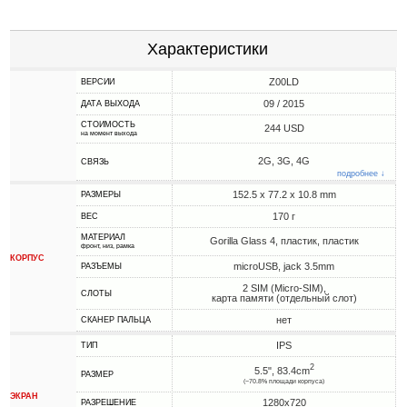
Характеристики
Z00LD
ВЕРСИИ
09 / 2015
ДАТА ВЫХОДА
СТОИМОСТЬ
244 USD
на момент выхода
2G, 3G, 4G
СВЯЗЬ
подробнее ↓
152.5 x 77.2 x 10.8 mm
РАЗМЕРЫ
170 г
ВЕС
МАТЕРИАЛ
Gorilla Glass 4, пластик, пластик
фронт, низ, рамка
КОРПУС
microUSB, jack 3.5mm
РАЗЪЕМЫ
2 SIM (Micro-SIM),
СЛОТЫ
карта памяти (отдельный слот)
нет
СКАНЕР ПАЛЬЦА
IPS
ТИП
2
5.5", 83.4cm
РАЗМЕР
(~70.8% площади корпуса)
ЭКРАН
1280x720
РАЗРЕШЕНИЕ