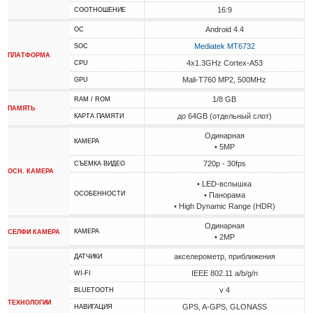
16:9
СООТНОШЕНИЕ
Android 4.4
ОС
Mediatek MT6732
SOC
ПЛАТФОРМА
4x1.3GHz Cortex-A53
CPU
Mali-T760 MP2, 500MHz
GPU
1/8 GB
RAM / ROM
ПАМЯТЬ
до 64GB (отдельный слот)
КАРТА ПАМЯТИ
Одинарная
КАМЕРА
• 5MP
720p - 30fps
СЪЕМКА ВИДЕО
ОСН. КАМЕРА
• LED-вспышка
ОСОБЕННОСТИ
• Панорама
• High Dynamic Range (HDR)
Одинарная
КАМЕРА
СЕЛФИ КАМЕРА
• 2MP
акселерометр, приближения
ДАТЧИКИ
IEEE 802.11 a/b/g/n
WI-FI
v 4
BLUETOOTH
ТЕХНОЛОГИИ
GPS, A-GPS, GLONASS
НАВИГАЦИЯ