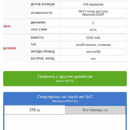
FM-приемник
ДРУГИЕ ФУНКЦИИ
Wi-Fi точка доступа
ОСОБЕННОСТИ
Bluetooth A2DP
1
ДИНАМИКИ
ЗВУК
есть
JACK 3.5MM
2200 mAh
ЕМКОСТЬ
литий-ионная, съемная
ТИП
БАТАРЕЯ
microUSB
ЗАРЯДКА ПРОВОД
нет
БЕСПРОВ. ЗАРЯД.
Сравнить с другим девайсом
(всего 6070)
Смартфоны на такой же SoC
(Mediatek MT6732)
ZTE
Все бренды
(2)
(10)