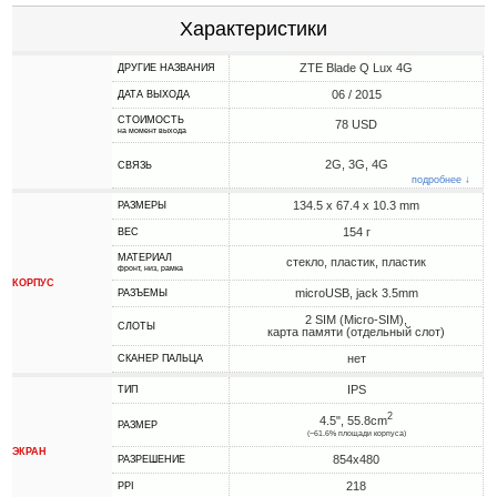
Характеристики
ZTE Blade Q Lux 4G
ДРУГИЕ НАЗВАНИЯ
06 / 2015
ДАТА ВЫХОДА
СТОИМОСТЬ
78 USD
на момент выхода
2G, 3G, 4G
СВЯЗЬ
подробнее ↓
134.5 x 67.4 x 10.3 mm
РАЗМЕРЫ
154 г
ВЕС
МАТЕРИАЛ
стекло, пластик, пластик
фронт, низ, рамка
КОРПУС
microUSB, jack 3.5mm
РАЗЪЕМЫ
2 SIM (Micro-SIM),
СЛОТЫ
карта памяти (отдельный слот)
нет
СКАНЕР ПАЛЬЦА
IPS
ТИП
2
4.5", 55.8cm
РАЗМЕР
(~61.6% площади корпуса)
ЭКРАН
854x480
РАЗРЕШЕНИЕ
218
PPI