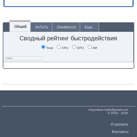
Общий
AnTuTu
Geekbench
Еще...
Сводный рейтинг быстродействия
Total
CPU
GPU
ИИ
chaynikam.hello@gmail.com
© 2009 - 2026
О проекте
Контакты