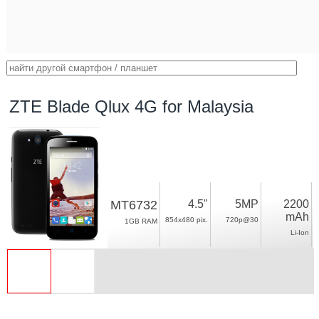
ZTE Blade Qlux 4G for Malaysia
MT6732
4.5"
5MP
2200
mAh
854x480 pix.
720p@30
1GB RAM
Li-Ion