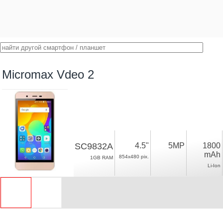
Micromax Vdeo 2
SC9832A
4.5"
5MP
1800
mAh
854x480 pix.
1GB RAM
Li-Ion