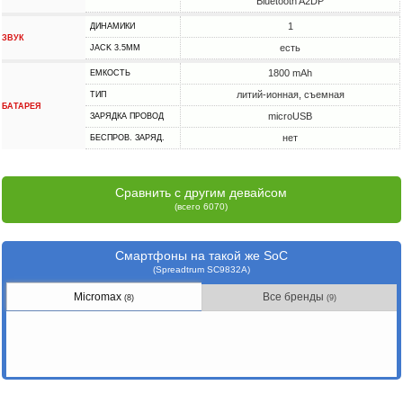
Bluetooth A2DP
1
ДИНАМИКИ
ЗВУК
есть
JACK 3.5MM
1800 mAh
ЕМКОСТЬ
литий-ионная, съемная
ТИП
БАТАРЕЯ
microUSB
ЗАРЯДКА ПРОВОД
нет
БЕСПРОВ. ЗАРЯД.
Сравнить с другим девайсом
(всего 6070)
Смартфоны на такой же SoC
(Spreadtrum SC9832A)
Micromax
Все бренды
(8)
(9)