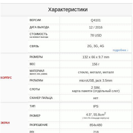
Характеристики
Q4101
ВЕРСИИ
12 / 2016
ДАТА ВЫХОДА
СТОИМОСТЬ
78 USD
на момент выхода
2G, 3G, 4G
СВЯЗЬ
подробнее ↓
132 x 66 x 9.7 mm
РАЗМЕРЫ
156 г
ВЕС
МАТЕРИАЛ
стекло, металл, металл
фронт, низ, рамка
КОРПУС
microUSB, jack 3.5mm
РАЗЪЕМЫ
2 SIM,
СЛОТЫ
карта памяти (отдельный слот)
нет
СКАНЕР ПАЛЬЦА
IPS
ТИП
2
4.5", 55.8cm
РАЗМЕР
(~64.1% площади корпуса)
ЭКРАН
854x480
РАЗРЕШЕНИЕ
218
PPI