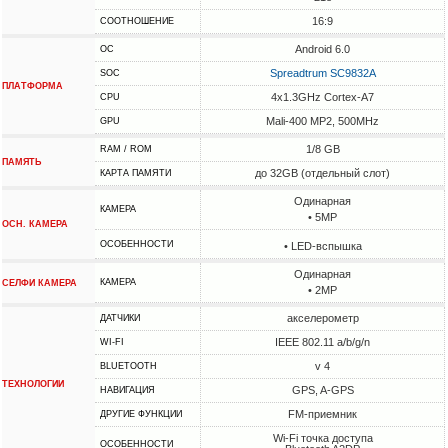
16:9
СООТНОШЕНИЕ
Android 6.0
ОС
Spreadtrum SC9832A
SOC
ПЛАТФОРМА
4x1.3GHz Cortex-A7
CPU
Mali-400 MP2, 500MHz
GPU
1/8 GB
RAM / ROM
ПАМЯТЬ
до 32GB (отдельный слот)
КАРТА ПАМЯТИ
Одинарная
КАМЕРА
• 5MP
ОСН. КАМЕРА
ОСОБЕННОСТИ
• LED-вспышка
Одинарная
КАМЕРА
СЕЛФИ КАМЕРА
• 2MP
акселерометр
ДАТЧИКИ
IEEE 802.11 a/b/g/n
WI-FI
v 4
BLUETOOTH
ТЕХНОЛОГИИ
GPS, A-GPS
НАВИГАЦИЯ
FM-приемник
ДРУГИЕ ФУНКЦИИ
Wi-Fi точка доступа
ОСОБЕННОСТИ