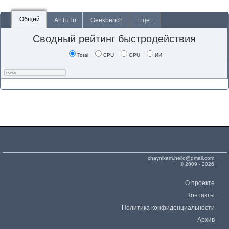
Общий
AnTuTu
Geekbench
Еще...
Сводный рейтинг быстродействия
Total
CPU
GPU
ИИ
chaynikam.hello@gmail.com
© 2009 - 2026
О проекте
Контакты
Политика конфиденциальности
Архив