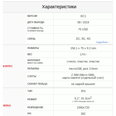
Характеристики
KC1
ВЕРСИИ
08 / 2019
ДАТА ВЫХОДА
СТОИМОСТЬ
75 USD
на момент выхода
2G, 3G, 4G
СВЯЗЬ
подробнее ↓
156.1 x 75 x 9.2 mm
РАЗМЕРЫ
174 г
ВЕС
МАТЕРИАЛ
стекло, пластик, пластик
фронт, низ, рамка
КОРПУС
microUSB, jack 3.5mm
РАЗЪЕМЫ
2 SIM (Micro-SIM),
СЛОТЫ
карта памяти (отдельный слот)
на задней крышке
СКАНЕР ПАЛЬЦА
IPS
ТИП
2
6.1", 91.3cm
РАЗМЕР
(~78% площади корпуса)
ЭКРАН
1560x720
РАЗРЕШЕНИЕ
282
PPI