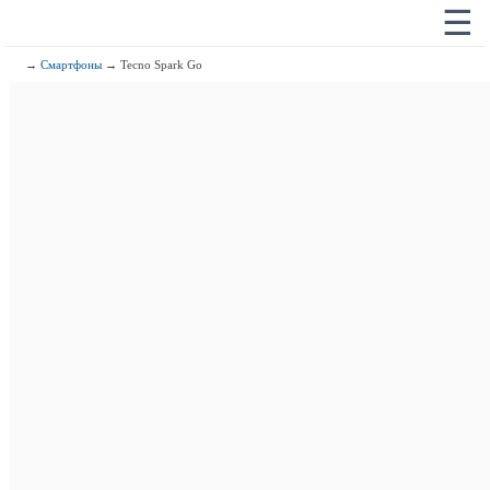
☰
→
Смартфоны
→ Tecno Spark Go