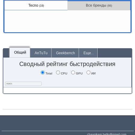
Tecno
Все бренды
(19)
(86)
Общий
AnTuTu
Geekbench
Еще...
Сводный рейтинг быстродействия
Total
CPU
GPU
ИИ
chaynikam.hello@gmail.com