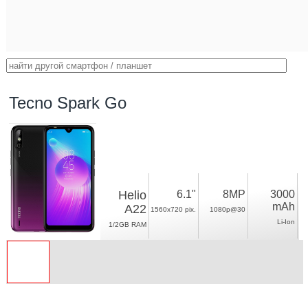
Tecno Spark Go
Helio
6.1"
8MP
3000
mAh
A22
1560x720 pix.
1080p@30
Li-Ion
1/2GB RAM