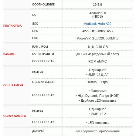
19.5:9
СООТНОШЕНИЕ
Android 9.0
ОС
(HIOS)
Mediatek Helio A22
SOC
ПЛАТФОРМА
4x2GHz Cortex-A53
CPU
PowerVR GE8320, 660MHz
GPU
1/16, 2/16 GB
RAM / ROM
до 128GB (отдельный слот)
КАРТА ПАМЯТИ
ПАМЯТЬ
ROM eMMC
ОСОБЕННОСТИ
Одинарная
КАМЕРА
• 8MP, f/2.0, AF
1080p - 30fps
СЪЕМКА ВИДЕО
ОСН. КАМЕРА
• Панорама
ОСОБЕННОСТИ
• High Dynamic Range (HDR)
• Двойная LED-вспышка
Одинарная
КАМЕРА
• 5MP, f/2.2
СЕЛФИ КАМЕРА
ОСОБЕННОСТИ
• LED-вспышка
акселерометр, приближения
ДАТЧИКИ