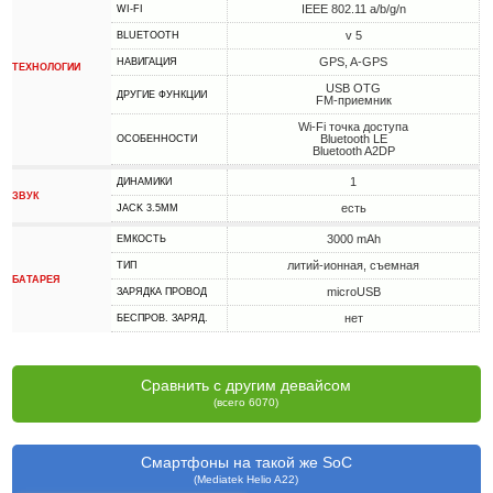
IEEE 802.11 a/b/g/n
WI-FI
v 5
BLUETOOTH
GPS, A-GPS
НАВИГАЦИЯ
ТЕХНОЛОГИИ
USB OTG
ДРУГИЕ ФУНКЦИИ
FM-приемник
Wi-Fi точка доступа
Bluetooth LE
ОСОБЕННОСТИ
Bluetooth A2DP
1
ДИНАМИКИ
ЗВУК
есть
JACK 3.5MM
3000 mAh
ЕМКОСТЬ
литий-ионная, съемная
ТИП
БАТАРЕЯ
microUSB
ЗАРЯДКА ПРОВОД
нет
БЕСПРОВ. ЗАРЯД.
Сравнить с другим девайсом
(всего 6070)
Смартфоны на такой же SoC
(Mediatek Helio A22)