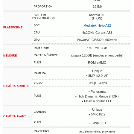
19.5:9
PROPORTION
Android 9.0
SYSTÈME
(HIOS)
D'EXPLOITATION
Mediatek Helio A22
SOC
PLATEFORME
4x2GHz Cortex-A53
CPU
PowerVR GE8320, 660MHz
GPU
1/16, 2/16 GB
RAM / ROM
jusqu'à 128GB (emplacement dédié)
CARTE MÉMOIRE
MÉMOIRE
ROM eMMC
PLUS
Unique
CAMÉRA
• 8MP, f/2.0, AF
1080p - 30fps
VIDÉO
CAMÉRA ARRIÈRE
• Panorama
PLUS
• High Dynamic Range (HDR)
• Flash à double LED
Unique
CAMÉRA
• 5MP, f/2.2
CAMÉRA AVANT
PLUS
• Flash LED
accéléromètre, proximité
CAPTEURS