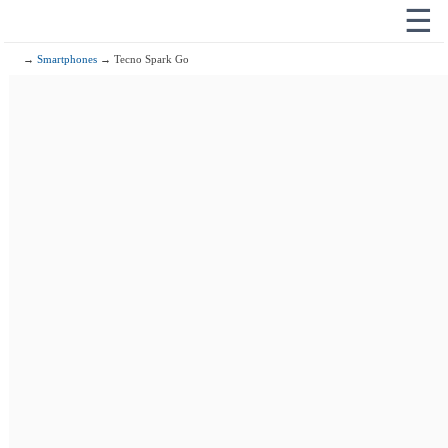
☰
→
Smartphones
→ Tecno Spark Go