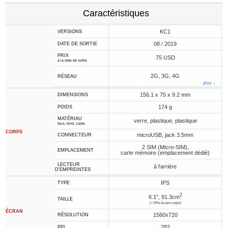
Caractéristiques
KC1
VERSIONS
08 / 2019
DATE DE SORTIE
PRIX
75 USD
à la date de sortie
2G, 3G, 4G
RÉSEAU
plus ↓
156.1 x 75 x 9.2 mm
DIMENSIONS
174 g
POIDS
MATÉRIAU
verre, plastique, plastique
face, fond, cadre
CORPS
microUSB, jack 3.5mm
CONNECTEUR
2 SIM (Micro-SIM),
EMPLACEMENT
carte mémoire (emplacement dédié)
LECTEUR
à l'arrière
D'EMPREINTES
IPS
TYPE
2
6.1", 91.3cm
TAILLE
(~78% écran-corps)
ÉCRAN
1560x720
RÉSOLUTION
282
PPI