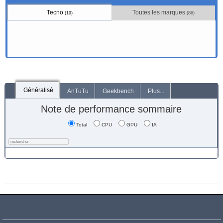
Tecno
Toutes les marques
(19)
(86)
Généralisé
AnTuTu
Geekbench
Plus...
Note de performance sommaire
Total
CPU
GPU
IA