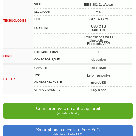
IEEE 802.11 a/b/g/n
WI-FI
v 5
BLUETOOTH
GPS, A-GPS
GPS
TECHNOLOGIES
USB OTG
EN OUTRE
radio FM
Point d'accès Wi-Fi
Bluetooth LE
Bluetooth A2DP
1
HAUT-PARLEURS
SONORE
disponible
CONECTOR 3,5MM
3000 mAh
CAPACITÉ
Li-Ion, amovible
TYPE
BATTERIE
microUSB
CHARGE VIA CÂBLE
il n'y a pas
CHARGE SANS FIL
Comparer avec un autre appareil
(au total - 6070)
Smartphones avec le même SoC
(Mediatek Helio A22)