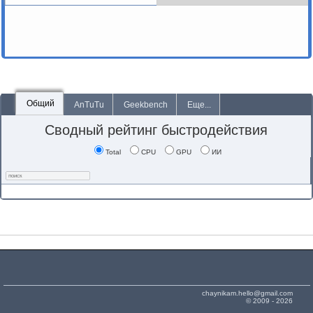
Общий
AnTuTu
Geekbench
Еще...
Сводный рейтинг быстродействия
Total
CPU
GPU
ИИ
chaynikam.hello@gmail.com
© 2009 - 2026