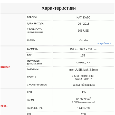
Характеристики
KA7; KA7O
ВЕРСИИ
06 / 2018
ДАТА ВЫХОДА
СТОИМОСТЬ
105 USD
на момент выхода
2G, 3G
СВЯЗЬ
подробнее ↓
159.4 x 76.2 x 7.8 mm
РАЗМЕРЫ
175 г
ВЕС
МАТЕРИАЛ
стекло, -, -
фронт, низ, рамка
КОРПУС
microUSB, jack 3.5mm
РАЗЪЕМЫ
2 SIM (Micro-SIM),
СЛОТЫ
карта памяти
на задней крышке
СКАНЕР ПАЛЬЦА
IPS
ТИП
2
6", 92.9cm
РАЗМЕР
(~76.5% площади корпуса)
ЭКРАН
1440x720
РАЗРЕШЕНИЕ
268
PPI