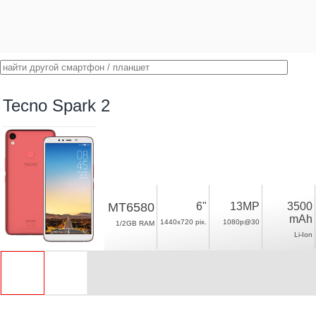
Tecno Spark 2
MT6580
6"
13MP
3500
mAh
1440x720 pix.
1080p@30
1/2GB RAM
Li-Ion