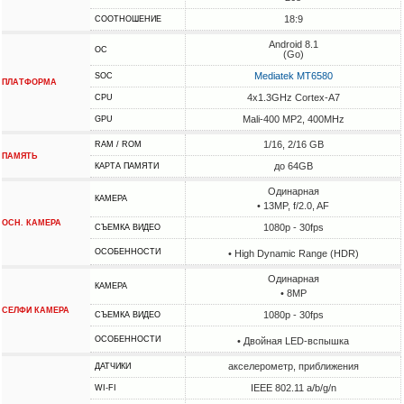
18:9
СООТНОШЕНИЕ
Android 8.1
ОС
(Go)
Mediatek MT6580
SOC
ПЛАТФОРМА
4x1.3GHz Cortex-A7
CPU
Mali-400 MP2, 400MHz
GPU
1/16, 2/16 GB
RAM / ROM
ПАМЯТЬ
до 64GB
КАРТА ПАМЯТИ
Одинарная
КАМЕРА
• 13MP, f/2.0, AF
ОСН. КАМЕРА
1080p - 30fps
СЪЕМКА ВИДЕО
ОСОБЕННОСТИ
• High Dynamic Range (HDR)
Одинарная
КАМЕРА
• 8MP
СЕЛФИ КАМЕРА
1080p - 30fps
СЪЕМКА ВИДЕО
ОСОБЕННОСТИ
• Двойная LED-вспышка
акселерометр, приближения
ДАТЧИКИ
IEEE 802.11 a/b/g/n
WI-FI