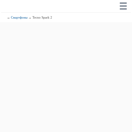
☰
→
Смартфоны
→ Tecno Spark 2