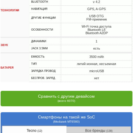
v 4.2
BLUETOOTH
GPS, A-GPS
НАВИГАЦИЯ
ТЕХНОЛОГИИ
USB OTG
ДРУГИЕ ФУНКЦИИ
FM-приемник
Wi-Fi точка доступа
Bluetooth LE
ОСОБЕННОСТИ
Bluetooth A2DP
1
ДИНАМИКИ
ЗВУК
есть
JACK 3.5MM
3500 mAh
ЕМКОСТЬ
литий-ионная, несъемная
ТИП
БАТАРЕЯ
microUSB
ЗАРЯДКА ПРОВОД
нет
БЕСПРОВ. ЗАРЯД.
Сравнить с другим девайсом
(всего 6070)
Смартфоны на такой же SoC
(Mediatek MT6580)
Tecno
Все бренды
(12)
(138)