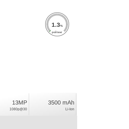
1.3
%
рейтинг
13MP
3500 mAh
1080p@30
Li-Ion