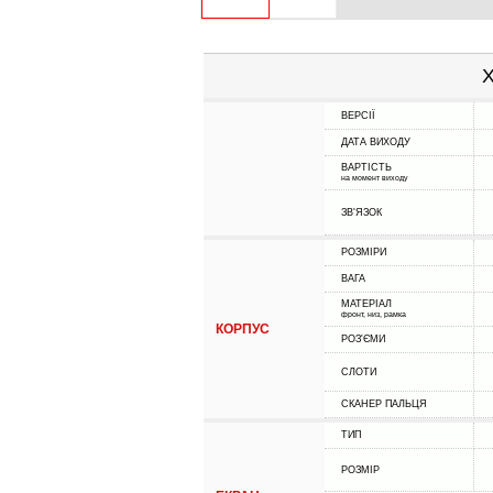
Х
ВЕРСІЇ
ДАТА ВИХОДУ
ВАРТІСТЬ
на момент виходу
ЗВ'ЯЗОК
РОЗМІРИ
ВАГА
МАТЕРІАЛ
фронт, низ, рамка
КОРПУС
РОЗ'ЄМИ
СЛОТИ
СКАНЕР ПАЛЬЦЯ
ТИП
РОЗМІР