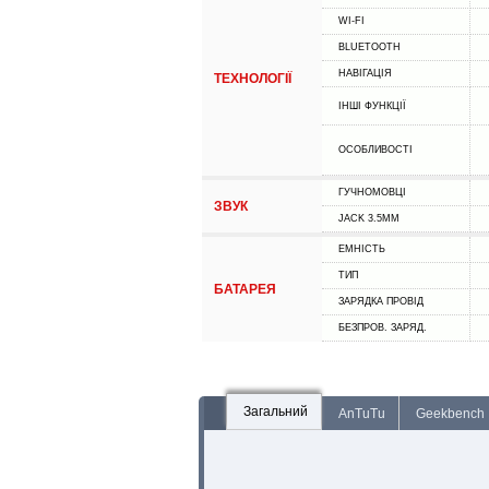
WI-FI
BLUETOOTH
НАВІГАЦІЯ
ТЕХНОЛОГІЇ
ІНШІ ФУНКЦІЇ
ОСОБЛИВОСТІ
ГУЧНОМОВЦІ
ЗВУК
JACK 3.5MM
ЕМНІСТЬ
ТИП
БАТАРЕЯ
ЗАРЯДКА ПРОВІД
БЕЗПРОВ. ЗАРЯД.
Загальний
AnTuTu
Geekbench