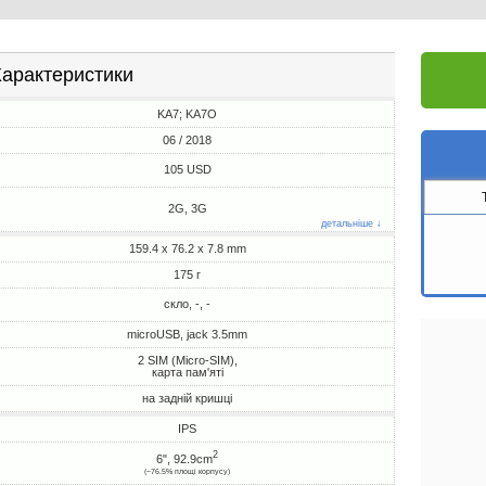
арактеристики
KA7; KA7O
06 / 2018
105 USD
2G, 3G
детальніше ↓
159.4 x 76.2 x 7.8 mm
175 г
скло, -, -
microUSB, jack 3.5mm
2 SIM (Micro-SIM),
карта пам'яті
на задній кришці
IPS
2
6", 92.9cm
(~76.5% площі корпусу)