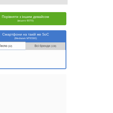
Порівняти з іншим девайсом
(всього 6070)
Смартфони на такій же SoC
(Mediatek MT6580)
Tecno
Всі бренди
(12)
(138)