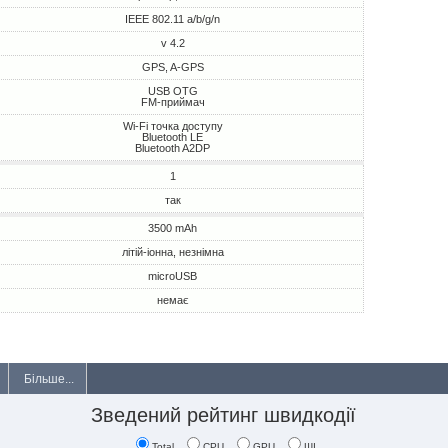
IEEE 802.11 a/b/g/n
v 4.2
GPS, A-GPS
USB OTG
FM-приймач
Wi-Fi точка доступу
Bluetooth LE
Bluetooth A2DP
1
так
3500 mAh
літій-іонна, незнімна
microUSB
немає
Більше...
Зведений рейтинг швидкодії
Total
CPU
GPU
ШІ