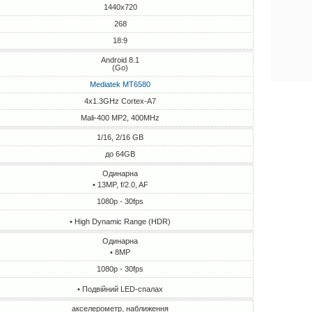
1440x720
268
18:9
Android 8.1
(Go)
Mediatek MT6580
4x1.3GHz Cortex-A7
Mali-400 MP2, 400MHz
1/16, 2/16 GB
до 64GB
Одинарна
• 13MP, f/2.0, AF
1080p - 30fps
• High Dynamic Range (HDR)
Одинарна
• 8MP
1080p - 30fps
• Подвійний LED-спалах
акселерометр, наближення