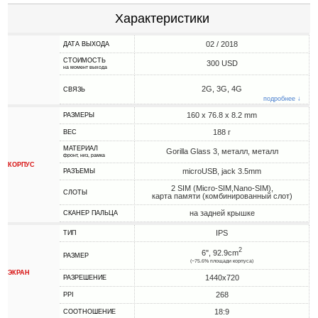
Характеристики
02 / 2018
ДАТА ВЫХОДА
СТОИМОСТЬ
300 USD
на момент выхода
2G, 3G, 4G
СВЯЗЬ
подробнее ↓
160 x 76.8 x 8.2 mm
РАЗМЕРЫ
188 г
ВЕС
МАТЕРИАЛ
Gorilla Glass 3, металл, металл
фронт, низ, рамка
КОРПУС
microUSB, jack 3.5mm
РАЗЪЕМЫ
2 SIM (Micro-SIM,Nano-SIM),
СЛОТЫ
карта памяти (комбинированный слот)
на задней крышке
СКАНЕР ПАЛЬЦА
IPS
ТИП
2
6", 92.9cm
РАЗМЕР
(~75.6% площади корпуса)
ЭКРАН
1440x720
РАЗРЕШЕНИЕ
268
PPI
18:9
СООТНОШЕНИЕ