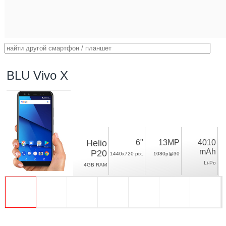
BLU Vivo X
Helio
6"
13MP
4010
mAh
P20
1440x720 pix.
1080p@30
Li-Po
4GB RAM