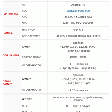
Android 7.0
ОС
Mediatek Helio P20
SOC
ПЛАТФОРМА
8x2.3GHz Cortex-A53
CPU
Mali-T880 MP2, 900MHz
GPU
4/64 GB
RAM / ROM
ПАМЯТЬ
до 64GB (комбинированный слот)
КАРТА ПАМЯТИ
Двойная
• 13MP, 1/3.1", 1.12µm, PDAF
КАМЕРА
• 5MP, f/2.4 (depth)
ОСН. КАМЕРА
1080p - 30fps
СЪЕМКА ВИДЕО
• LED-вспышка
ОСОБЕННОСТИ
• High Dynamic Range (HDR)
Двойная
• 20MP, f/2.0, 1/2.8", 1.0µm
КАМЕРА
СЕЛФИ
• 8MP, 1/4", 1.12µm
КАМЕРА
ОСОБЕННОСТИ
• LED-вспышка
гироскоп, акселерометр, приближения,
ДАТЧИКИ
компас
IEEE 802.11 a/b/g/n
WI-FI