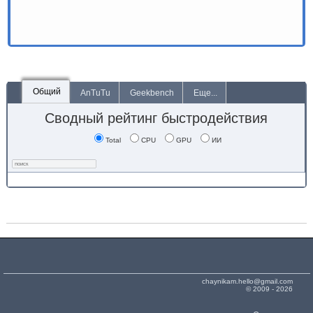
Общий
AnTuTu
Geekbench
Еще...
Сводный рейтинг быстродействия
Total
CPU
GPU
ИИ
chaynikam.hello@gmail.com
© 2009 - 2026