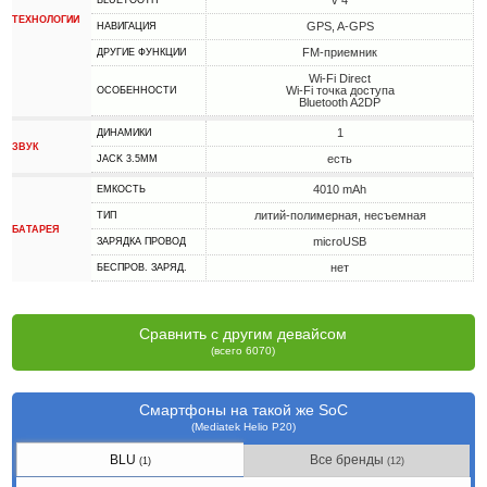
v 4
BLUETOOTH
ТЕХНОЛОГИИ
GPS, A-GPS
НАВИГАЦИЯ
FM-приемник
ДРУГИЕ ФУНКЦИИ
Wi-Fi Direct
Wi-Fi точка доступа
ОСОБЕННОСТИ
Bluetooth A2DP
1
ДИНАМИКИ
ЗВУК
есть
JACK 3.5MM
4010 mAh
ЕМКОСТЬ
литий-полимерная, несъемная
ТИП
БАТАРЕЯ
microUSB
ЗАРЯДКА ПРОВОД
нет
БЕСПРОВ. ЗАРЯД.
Сравнить с другим девайсом
(всего 6070)
Смартфоны на такой же SoC
(Mediatek Helio P20)
BLU
Все бренды
(1)
(12)