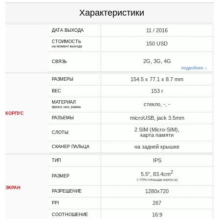
Характеристики
11 / 2016
ДАТА ВЫХОДА
СТОИМОСТЬ
150 USD
на момент выхода
2G, 3G, 4G
СВЯЗЬ
подробнее ↓
154.5 x 77.1 x 8.7 mm
РАЗМЕРЫ
153 г
ВЕС
МАТЕРИАЛ
стекло, -, -
фронт, низ, рамка
КОРПУС
microUSB, jack 3.5mm
РАЗЪЕМЫ
2 SIM (Micro-SIM),
СЛОТЫ
карта памяти
на задней крышке
СКАНЕР ПАЛЬЦА
IPS
ТИП
2
5.5", 83.4cm
РАЗМЕР
(~70% площади корпуса)
ЭКРАН
1280x720
РАЗРЕШЕНИЕ
267
PPI
16:9
СООТНОШЕНИЕ