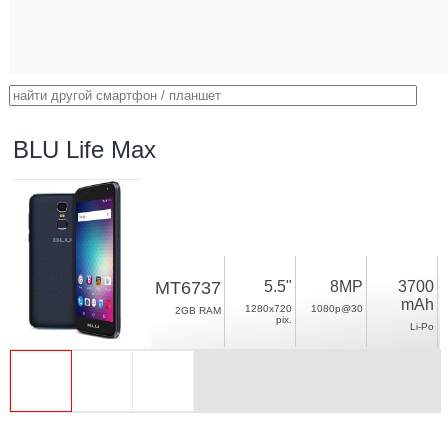
BLU Life Max
MT6737
5.5"
8MP
3700
mAh
1280x720
1080p@30
2GB RAM
pix.
Li-Po