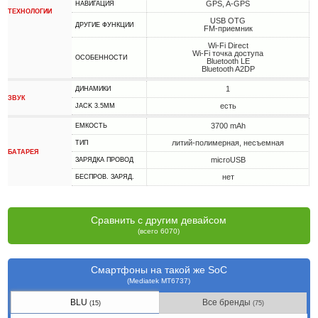
GPS, A-GPS
НАВИГАЦИЯ
ТЕХНОЛОГИИ
USB OTG
ДРУГИЕ ФУНКЦИИ
FM-приемник
Wi-Fi Direct
Wi-Fi точка доступа
ОСОБЕННОСТИ
Bluetooth LE
Bluetooth A2DP
1
ДИНАМИКИ
ЗВУК
есть
JACK 3.5MM
3700 mAh
ЕМКОСТЬ
литий-полимерная, несъемная
ТИП
БАТАРЕЯ
microUSB
ЗАРЯДКА ПРОВОД
нет
БЕСПРОВ. ЗАРЯД.
Сравнить с другим девайсом
(всего 6070)
Смартфоны на такой же SoC
(Mediatek MT6737)
BLU
Все бренды
(15)
(75)