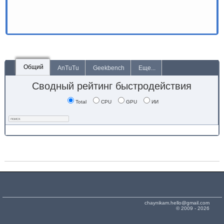
Общий
AnTuTu
Geekbench
Еще...
Сводный рейтинг быстродействия
Total
CPU
GPU
ИИ
chaynikam.hello@gmail.com
© 2009 - 2026