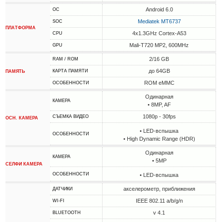
Android 6.0
ОС
Mediatek MT6737
SOC
ПЛАТФОРМА
4x1.3GHz Cortex-A53
CPU
Mali-T720 MP2, 600MHz
GPU
2/16 GB
RAM / ROM
до 64GB
КАРТА ПАМЯТИ
ПАМЯТЬ
ROM eMMC
ОСОБЕННОСТИ
Одинарная
КАМЕРА
• 8MP, AF
1080p - 30fps
СЪЕМКА ВИДЕО
ОСН. КАМЕРА
• LED-вспышка
ОСОБЕННОСТИ
• High Dynamic Range (HDR)
Одинарная
КАМЕРА
• 5MP
СЕЛФИ КАМЕРА
ОСОБЕННОСТИ
• LED-вспышка
акселерометр, приближения
ДАТЧИКИ
IEEE 802.11 a/b/g/n
WI-FI
v 4.1
BLUETOOTH