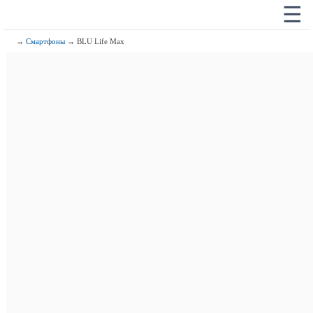
☰
→
Смартфоны
→ BLU Life Max