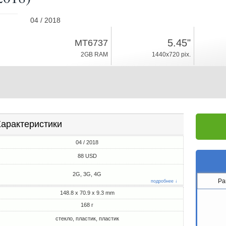
04 / 2018
168г, толщина 9.3mm
5.45"
MT6737
Android 7.0
2GB RAM
1440x720 pix.
16GB ROM
арактеристики
04 / 2018
88 USD
2G, 3G, 4G
Pa
подробнее ↓
148.8 x 70.9 x 9.3 mm
168 г
стекло, пластик, пластик