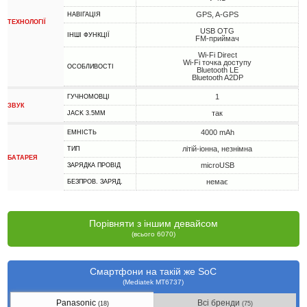
GPS, A-GPS
НАВІГАЦІЯ
ТЕХНОЛОГІЇ
USB OTG
ІНШІ ФУНКЦІЇ
FM-приймач
Wi-Fi Direct
Wi-Fi точка доступу
ОСОБЛИВОСТІ
Bluetooth LE
Bluetooth A2DP
1
ГУЧНОМОВЦІ
ЗВУК
так
JACK 3.5MM
4000 mAh
ЕМНІСТЬ
літій-іонна, незнімна
ТИП
БАТАРЕЯ
microUSB
ЗАРЯДКА ПРОВІД
немає
БЕЗПРОВ. ЗАРЯД.
Порівняти з іншим девайсом
(всього 6070)
Смартфони на такій же SoC
(Mediatek MT6737)
Panasonic
Всі бренди
(18)
(75)