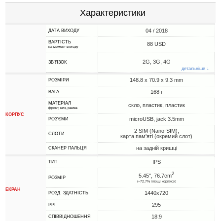
Характеристики
04 / 2018
ДАТА ВИХОДУ
ВАРТІСТЬ
88 USD
на момент виходу
2G, 3G, 4G
ЗВ'ЯЗОК
детальніше ↓
148.8 x 70.9 x 9.3 mm
РОЗМІРИ
168 г
ВАГА
МАТЕРІАЛ
скло, пластик, пластик
фронт, низ, рамка
КОРПУС
microUSB, jack 3.5mm
РОЗ'ЄМИ
2 SIM (Nano-SIM),
СЛОТИ
карта пам'яті (окремий слот)
на задній кришці
СКАНЕР ПАЛЬЦЯ
IPS
ТИП
2
5.45", 76.7cm
РОЗМІР
(~72.7% площі корпусу)
ЕКРАН
1440x720
РОЗД. ЗДАТНІСТЬ
295
PPI
18:9
СПІВВІДНОШЕННЯ