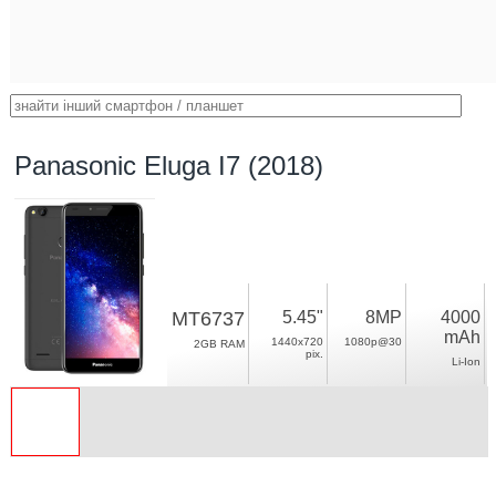
Panasonic Eluga I7 (2018)
MT6737
5.45"
8MP
4000
mAh
1440x720
1080p@30
2GB RAM
pix.
Li-Ion