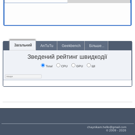
Загальний
AnTuTu
Geekbench
Більше...
Зведений рейтинг швидкодії
Total
CPU
GPU
ШІ
chaynikam.hello@gmail.com
© 2009 - 2026