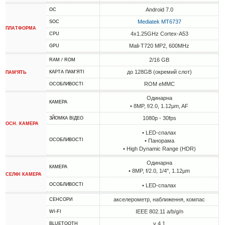
Android 7.0
ОС
Mediatek MT6737
SOC
ПЛАТФОРМА
4x1.25GHz Cortex-A53
CPU
Mali-T720 MP2, 600MHz
GPU
2/16 GB
RAM / ROM
до 128GB (окремий слот)
КАРТА ПАМ'ЯТІ
ПАМ'ЯТЬ
ROM eMMC
ОСОБЛИВОСТІ
Одинарна
КАМЕРА
• 8MP, f/2.0, 1.12µm, AF
1080p - 30fps
ЗЙОМКА ВІДЕО
ОСН. КАМЕРА
• LED-спалах
ОСОБЛИВОСТІ
• Панорама
• High Dynamic Range (HDR)
Одинарна
КАМЕРА
• 8MP, f/2.0, 1/4", 1.12µm
СЕЛФІ КАМЕРА
ОСОБЛИВОСТІ
• LED-спалах
акселерометр, наближення, компас
СЕНСОРИ
IEEE 802.11 a/b/g/n
WI-FI
v 4.1
BLUETOOTH