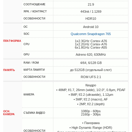
21:9
СООТНОШЕНИЕ
443nit / 1:1269
ЯРК. / КОНТРАСТ
HDR10
ОСОБЕННОСТИ
Android 10
ОС
Qualcomm Snapdragon 765
SOC
1x2.3GHz Cortex-A76
ПЛАТФОРМА
1x2.2GHz Cortex-A76
CPU
6x1.8GHz Cortex-A55
Adreno 620, 630MHz
GPU
4/64, 6/128 GB
RAM / ROM
до 512GB (отдельный слот)
КАРТА ПАМЯТИ
ПАМЯТЬ
ROM UFS 2.1
ОСОБЕННОСТИ
Квадро
• 48MP, f/1.7, 26mm (wide), 1/2.0", 0.8µm, PDAF
• 8MP, f/2.2 (ultrawide), 1.12µm
КАМЕРА
• 5MP, f/2.2 (macro), AF
• 2MP, f/2.2 (depth)
1080p - 60fps
ОСН.
СЪЕМКА ВИДЕО
2160p - 30fps
КАМЕРА
• Панорама
• High Dynamic Range (HDR)
ОСОБЕННОСТИ