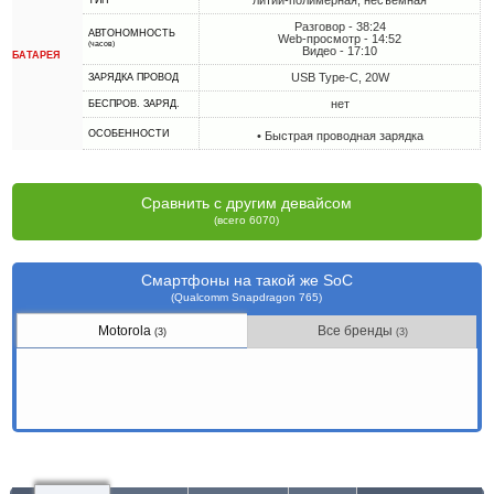
литий-полимерная, несъемная
ТИП
Разговор - 38:24
АВТОНОМНОСТЬ
Web-просмотр - 14:52
(часов)
Видео - 17:10
БАТАРЕЯ
USB Type-C, 20W
ЗАРЯДКА ПРОВОД
нет
БЕСПРОВ. ЗАРЯД.
ОСОБЕННОСТИ
• Быстрая проводная зарядка
Сравнить с другим девайсом
(всего 6070)
Смартфоны на такой же SoC
(Qualcomm Snapdragon 765)
Motorola
Все бренды
(3)
(3)