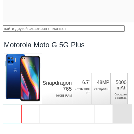
Motorola Moto G 5G Plus
Snapdragon
6.7"
48MP
5000
mAh
765
2520x1080
2160p@30
pix.
быстрая
4/6GB RAM
зарядка