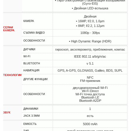
• Гиро-электронная стабилизация изображения
(Gyro-EIS)
• Двойная LED-вспышка
Двойная
• 16MP, f/2.0, 1.0µm
КАМЕРА
• 8MP, f/2.2, 1.12µm
СЕЛФИ
КАМЕРА
1080p - 30fps
СЪЕМКА ВИДЕО
ОСОБЕННОСТИ
• High Dynamic Range (HDR)
гироскоп, акселерометр, приближения, компас
ДАТЧИКИ
IEEE 802.11 a/b/g/n/ac
WI-FI
v 5.1
BLUETOOTH
GPS, A-GPS, GLONASS, Galileo, BDS, SUPL
НАВИГАЦИЯ
ТЕХНОЛОГИИ
NFC
ДРУГИЕ ФУНКЦИИ
FM-приемник
двухдиапазонный Wi-Fi
Wi-Fi Direct
Wi-Fi точка доступа
ОСОБЕННОСТИ
Bluetooth LE
Bluetooth A2DP
1
ДИНАМИКИ
ЗВУК
есть
JACK 3.5MM
5000 mAh
ЕМКОСТЬ