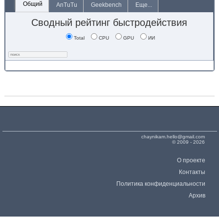
Общий
AnTuTu
Geekbench
Еще...
Сводный рейтинг быстродействия
Total
CPU
GPU
ИИ
chaynikam.hello@gmail.com
© 2009 - 2026
О проекте
Контакты
Политика конфиденциальности
Архив