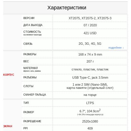
Характеристики
XT2075, XT2075-2, XT2075-3
ВЕРСИИ
07 / 2020
ДАТА ВЫХОДА
СТОИМОСТЬ
421 USD
на момент выхода
2G, 3G, 4G, 5G
СВЯЗЬ
подробнее ↓
168 x 74 x 9 mm
РАЗМЕРЫ
207 г
ВЕС
МАТЕРИАЛ
стекло, пластик, пластик
фронт, низ, рамка
КОРПУС
USB Type-C, jack 3.5mm
РАЗЪЕМЫ
1 или 2 SIM (Nano-SIM),
СЛОТЫ
карта памяти (отдельный слот)
на торце
СКАНЕР ПАЛЬЦА
LTPS
ТИП
2
6.7", 104.9cm
РАЗМЕР
(~84.3% площади корпуса)
2520x1080
РАЗРЕШЕНИЕ
ЭКРАН
409
PPI