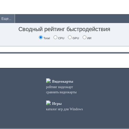
Еще...
Сводный рейтинг быстродействия
Total
CPU
GPU
ИИ
Видеокарты
рейтинг видеокарт
сравнить видеокарты
Игры
каталог игр для Windows