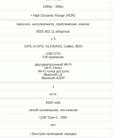
1080p - 30fps
• High Dynamic Range (HDR)
гироскоп, акселерометр, приближения, компас
IEEE 802.11 a/b/g/n/ac
v 5
GPS, A-GPS, GLONASS, Galileo, BDS
USB OTG
FM-приемник
двухдиапазонный Wi-Fi
Wi-Fi Direct
Wi-Fi точка доступа
Bluetooth LE
Bluetooth A2DP
1
есть
4500 mAh
литий-полимерная, несъемная
USB Type-C, 18W
нет
• Быстрая проводная зарядка