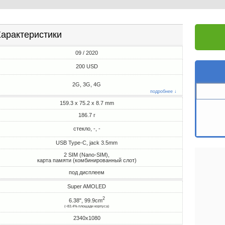
арактеристики
09 / 2020
200 USD
2G, 3G, 4G
подробнее ↓
159.3 x 75.2 x 8.7 mm
186.7 г
стекло, -, -
USB Type-C, jack 3.5mm
2 SIM (Nano-SIM),
карта памяти (комбинированный слот)
под дисплеем
Super AMOLED
2
6.38", 99.9cm
(~83.4% площади корпуса)
2340x1080