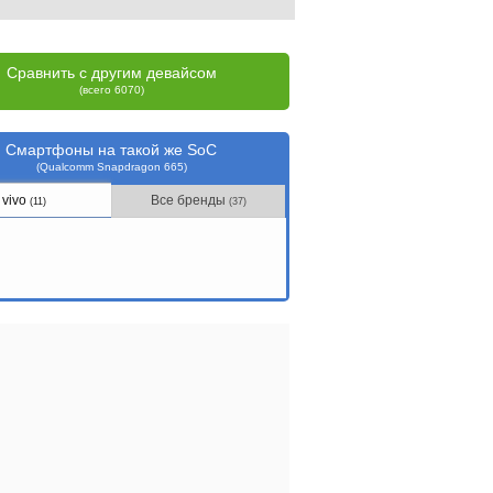
Сравнить с другим девайсом
(всего 6070)
Смартфоны на такой же SoC
(Qualcomm Snapdragon 665)
vivo
Все бренды
(11)
(37)