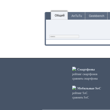
Общий
AnTuTu
Geekbench
Смартфоны
рейтинг смартфонов
сравнить смартфоны
Мобильные SoC
рейтинг SoC
сравнить SoC