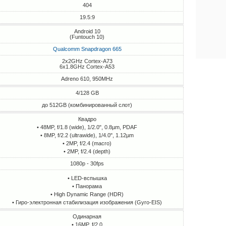
404
19.5:9
Android 10
(Funtouch 10)
Qualcomm Snapdragon 665
2x2GHz Cortex-A73
6x1.8GHz Cortex-A53
Adreno 610, 950MHz
4/128 GB
до 512GB (комбинированный слот)
Квадро
• 48MP, f/1.8 (wide), 1/2.0", 0.8µm, PDAF
• 8MP, f/2.2 (ultrawide), 1/4.0", 1.12µm
• 2MP, f/2.4 (macro)
• 2MP, f/2.4 (depth)
1080p - 30fps
• LED-вспышка
• Панорама
• High Dynamic Range (HDR)
• Гиро-электронная стабилизация изображения (Gyro-EIS)
Одинарная
• 16MP, f/2.0