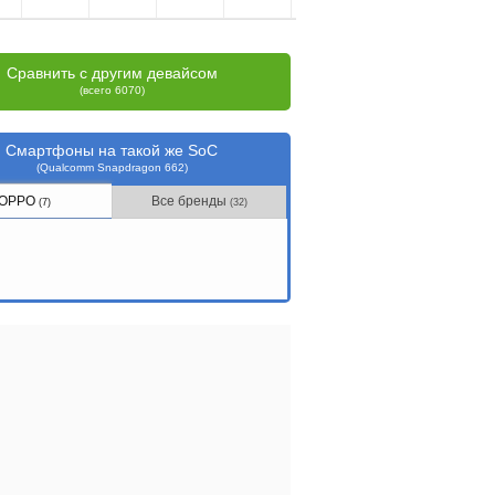
Сравнить с другим девайсом
(всего 6070)
Смартфоны на такой же SoC
(Qualcomm Snapdragon 662)
OPPO
Все бренды
(7)
(32)