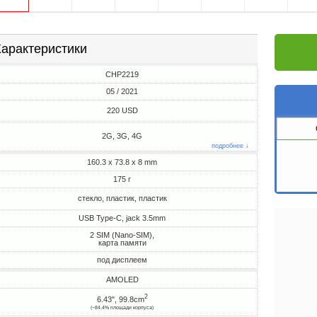
арактеристики
CHP2219
05 / 2021
220 USD
2G, 3G, 4G
подробнее ↓
160.3 x 73.8 x 8 mm
175 г
стекло, пластик, пластик
USB Type-C, jack 3.5mm
2 SIM (Nano-SIM),
карта памяти
под дисплеем
AMOLED
2
6.43", 99.8cm
(~84.4% площади корпуса)