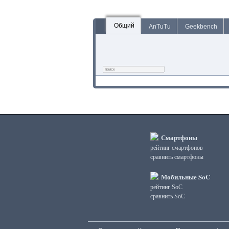
Общий
AnTuTu
Geekbench
Смартфоны
рейтинг смартфонов
сравнить смартфоны
Мобильные SoC
рейтинг SoC
сравнить SoC