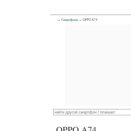
→
Смартфоны
→ OPPO A74
OPPO A74