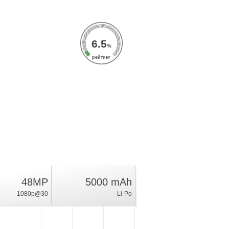
6.5
%
рейтинг
48MP
5000 mAh
1080p@30
Li-Po