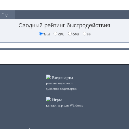
Еще...
Сводный рейтинг быстродействия
Total
CPU
GPU
ИИ
Видеокарты
рейтинг видеокарт
сравнить видеокарты
Игры
каталог игр для Windows