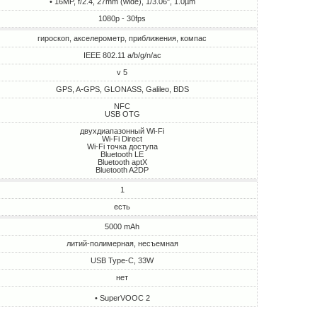
• 16MP, f/2.4, 27mm (wide), 1/3.06", 1.0µm
1080p - 30fps
гироскоп, акселерометр, приближения, компас
IEEE 802.11 a/b/g/n/ac
v 5
GPS, A-GPS, GLONASS, Galileo, BDS
NFC
USB OTG
двухдиапазонный Wi-Fi
Wi-Fi Direct
Wi-Fi точка доступа
Bluetooth LE
Bluetooth aptX
Bluetooth A2DP
1
есть
5000 mAh
литий-полимерная, несъемная
USB Type-C, 33W
нет
• SuperVOOC 2