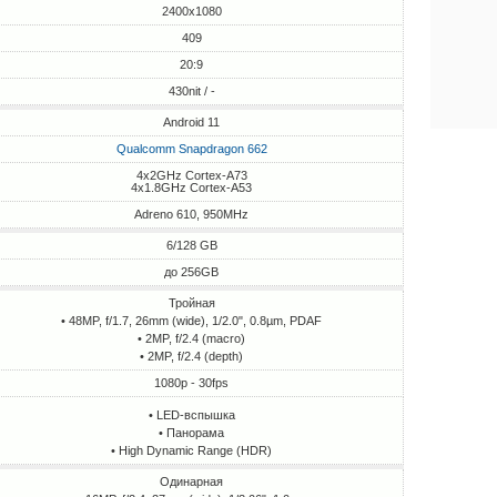
2400x1080
409
20:9
430nit / -
Android 11
Qualcomm Snapdragon 662
4x2GHz Cortex-A73
4x1.8GHz Cortex-A53
Adreno 610, 950MHz
6/128 GB
до 256GB
Тройная
• 48MP, f/1.7, 26mm (wide), 1/2.0", 0.8µm, PDAF
• 2MP, f/2.4 (macro)
• 2MP, f/2.4 (depth)
1080p - 30fps
• LED-вспышка
• Панорама
• High Dynamic Range (HDR)
Одинарная