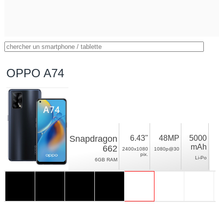
OPPO A74
Snapdragon
6.43"
48MP
5000
mAh
662
2400x1080
1080p@30
pix.
Li-Po
6GB RAM