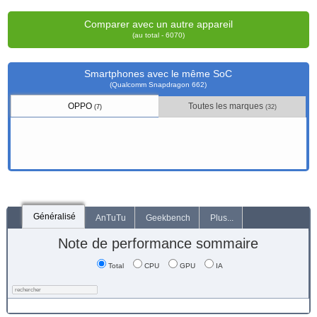
Comparer avec un autre appareil
(au total - 6070)
Smartphones avec le même SoC
(Qualcomm Snapdragon 662)
OPPO
Toutes les marques
(7)
(32)
Généralisé
AnTuTu
Geekbench
Plus...
Note de performance sommaire
Total
CPU
GPU
IA