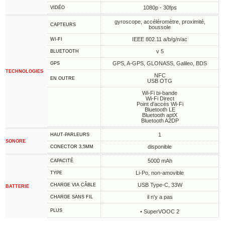
1080p - 30fps
VIDÉO
gyroscope, accéléromètre, proximité,
CAPTEURS
boussole
IEEE 802.11 a/b/g/n/ac
WI-FI
v 5
BLUETOOTH
GPS, A-GPS, GLONASS, Galileo, BDS
GPS
TECHNOLOGIES
NFC
EN OUTRE
USB OTG
Wi-Fi bi-bande
Wi-Fi Direct
Point d'accès Wi-Fi
Bluetooth LE
Bluetooth aptX
Bluetooth A2DP
1
HAUT-PARLEURS
SONORE
disponible
CONECTOR 3,5MM
5000 mAh
CAPACITÉ
Li-Po, non-amovible
TYPE
USB Type-C, 33W
CHARGE VIA CÂBLE
BATTERIE
il n'y a pas
CHARGE SANS FIL
PLUS
• SuperVOOC 2