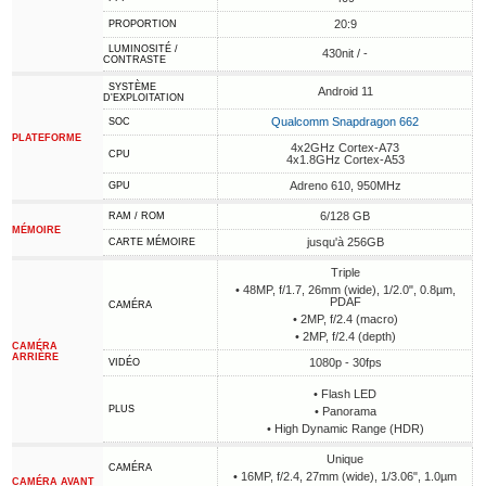
20:9
PROPORTION
LUMINOSITÉ /
430nit / -
CONTRASTE
SYSTÈME
Android 11
D'EXPLOITATION
Qualcomm Snapdragon 662
SOC
PLATEFORME
4x2GHz Cortex-A73
CPU
4x1.8GHz Cortex-A53
Adreno 610, 950MHz
GPU
6/128 GB
RAM / ROM
MÉMOIRE
jusqu'à 256GB
CARTE MÉMOIRE
Triple
• 48MP, f/1.7, 26mm (wide), 1/2.0", 0.8µm,
PDAF
CAMÉRA
• 2MP, f/2.4 (macro)
• 2MP, f/2.4 (depth)
CAMÉRA
ARRIÈRE
1080p - 30fps
VIDÉO
• Flash LED
PLUS
• Panorama
• High Dynamic Range (HDR)
Unique
CAMÉRA
• 16MP, f/2.4, 27mm (wide), 1/3.06", 1.0µm
CAMÉRA AVANT