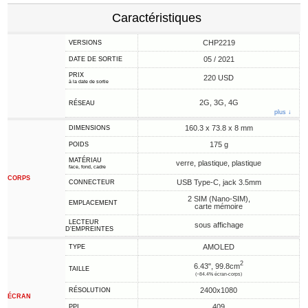
Caractéristiques
CHP2219
VERSIONS
05 / 2021
DATE DE SORTIE
PRIX
220 USD
à la date de sortie
2G, 3G, 4G
RÉSEAU
plus ↓
160.3 x 73.8 x 8 mm
DIMENSIONS
175 g
POIDS
MATÉRIAU
verre, plastique, plastique
face, fond, cadre
CORPS
USB Type-C, jack 3.5mm
CONNECTEUR
2 SIM (Nano-SIM),
EMPLACEMENT
carte mémoire
LECTEUR
sous affichage
D'EMPREINTES
AMOLED
TYPE
2
6.43", 99.8cm
TAILLE
(~84.4% écran-corps)
2400x1080
RÉSOLUTION
ÉCRAN
409
PPI