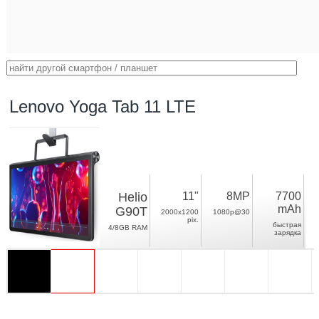
Lenovo Yoga Tab 11 LTE
Helio
11"
8MP
7700
mAh
G90T
2000x1200
1080p@30
pix.
быстрая
4/8GB RAM
зарядка