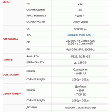
ЭКРАН
212
PPI
5:3
СООТНОШЕНИЕ
400nit / -
ЯРК. / КОНТРАСТ
Dolby Vision
ОСОБЕННОСТИ
Android 11
ОС
Mediatek Helio G90T
SOC
ПЛАТФОРМА
2x2.05GHz Cortex-A76
CPU
6x2GHz Cortex-A55
Mali-G76 MP4, 800MHz
GPU
4/128, 8/256 GB
RAM / ROM
ПАМЯТЬ
до 128GB
КАРТА ПАМЯТИ
Одинарная
КАМЕРА
• 8MP, AF
ОСН. КАМЕРА
1080p - 30fps
СЪЕМКА ВИДЕО
Двойная
• 8MP
КАМЕРА
СЕЛФИ КАМЕРА
• TOF 3D
1080p - 30fps
СЪЕМКА ВИДЕО
гироскоп, акселерометр
ДАТЧИКИ