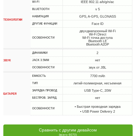
IEEE 802.11 a/b/g/n/ac
WI-FI
v 5
BLUETOOTH
GPS, A-GPS, GLONASS
НАВИГАЦИЯ
ТЕХНОЛОГИИ
Face ID
ДРУГИЕ ФУНКЦИИ
двухдиапазонный Wi-Fi
Wi-Fi Direct
Wi-Fi точка доступа
ОСОБЕННОСТИ
Bluetooth LE
Bluetooth A2DP
2
ДИНАМИКИ
нет
JACK 3.5MM
ЗВУК
звук от JBL
ОСОБЕННОСТИ
7700 mAh
ЕМКОСТЬ
литий-полимерная, несъемная
ТИП
USB Type-C, 20W
ЗАРЯДКА ПРОВОД
БАТАРЕЯ
нет
БЕСПРОВ. ЗАРЯД.
• Быстрая проводная зарядка
ОСОБЕННОСТИ
• USB Power Delivery 2
Сравнить с другим девайсом
(всего 6070)