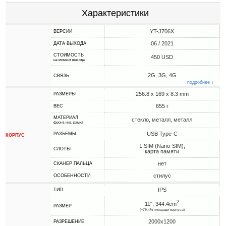
Характеристики
YT-J706X
ВЕРСИИ
06 / 2021
ДАТА ВЫХОДА
СТОИМОСТЬ
450 USD
на момент выхода
2G, 3G, 4G
СВЯЗЬ
подробнее ↓
256.8 x 169 x 8.3 mm
РАЗМЕРЫ
655 г
ВЕС
МАТЕРИАЛ
стекло, металл, металл
фронт, низ, рамка
USB Type-C
РАЗЪЕМЫ
КОРПУС
1 SIM (Nano-SIM),
СЛОТЫ
карта памяти
нет
СКАНЕР ПАЛЬЦА
стилус
ОСОБЕННОСТИ
IPS
ТИП
2
11", 344.4cm
РАЗМЕР
(~79.4% площади корпуса)
2000x1200
РАЗРЕШЕНИЕ