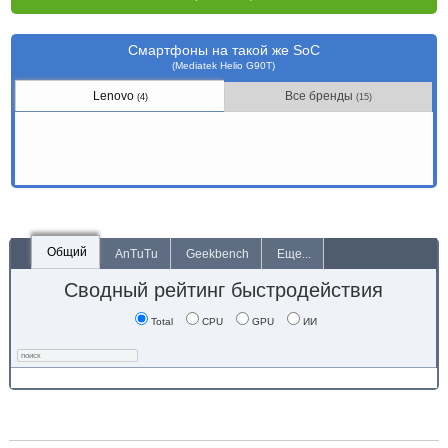
Смартфоны на такой же SoC
(Mediatek Helio G90T)
Lenovo
Все бренды
(4)
(15)
Общий
AnTuTu
Geekbench
Еще...
Сводный рейтинг быстродействия
Total
CPU
GPU
ИИ