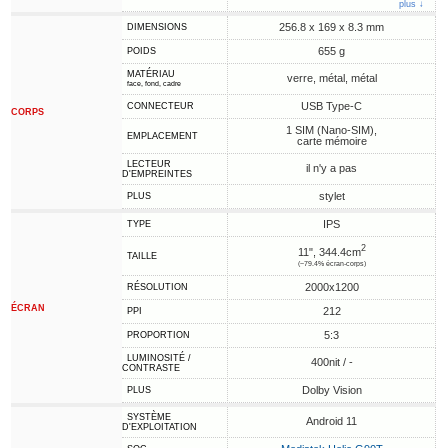
plus ↓
256.8 x 169 x 8.3 mm
DIMENSIONS
655 g
POIDS
MATÉRIAU
verre, métal, métal
face, fond, cadre
USB Type-C
CONNECTEUR
CORPS
1 SIM (Nano-SIM),
EMPLACEMENT
carte mémoire
LECTEUR
il n'y a pas
D'EMPREINTES
stylet
PLUS
IPS
TYPE
2
11", 344.4cm
TAILLE
(~79.4% écran-corps)
2000x1200
RÉSOLUTION
ÉCRAN
212
PPI
5:3
PROPORTION
LUMINOSITÉ /
400nit / -
CONTRASTE
Dolby Vision
PLUS
SYSTÈME
Android 11
D'EXPLOITATION