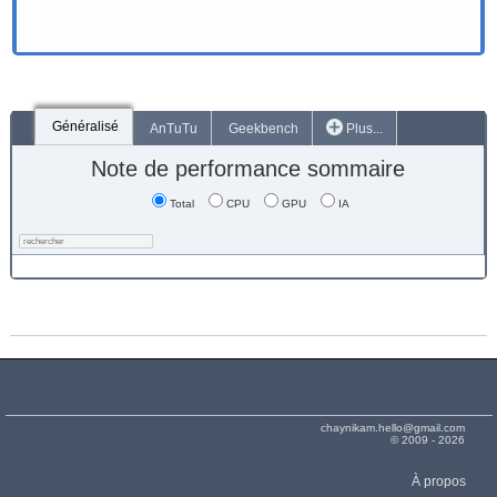
Généralisé
AnTuTu
Geekbench
Plus...
Note de performance sommaire
Total
CPU
GPU
IA
chaynikam.hello@gmail.com
© 2009 - 2026
À propos