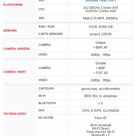
Mediatek Helio G90T
SOC
PLATEFORME
2x2.05GHz Cortex-A76
CPU
6x2GHz Cortex-A55
Mali-G76 MP4, 800MHz
GPU
4/128, 8/256 GB
RAM / ROM
MÉMOIRE
jusqu'à 128GB
CARTE MÉMOIRE
Unique
CAMÉRA
• 8MP, AF
CAMÉRA ARRIÈRE
1080p - 30fps
VIDÉO
Double
• 8MP
CAMÉRA
CAMÉRA AVANT
• TOF 3D
1080p - 30fps
VIDÉO
gyroscope, accéléromètre
CAPTEURS
IEEE 802.11 a/b/g/n/ac
WI-FI
v 5
BLUETOOTH
GPS, A-GPS, GLONASS
GPS
TECHNOLOGIES
Face ID
EN OUTRE
Wi-Fi bi-bande
Wi-Fi Direct
Point d'accès Wi-Fi
Bluetooth LE