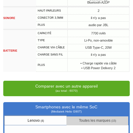
Bluetooth A2DP
2
HAUT-PARLEURS
il n'y a pas
CONECTOR 3,5MM
SONORE
audio par JBL
PLUS
7700 mAh
CAPACITÉ
Li-Po, non-amovible
TYPE
USB Type-C, 20W
CHARGE VIA CÂBLE
BATTERIE
il n'y a pas
CHARGE SANS FIL
• Charge rapide via câble
PLUS
• USB Power Delivery 2
Comparer avec un autre appareil
(au total - 6070)
Smartphones avec le même SoC
(Mediatek Helio G90T)
Lenovo
Toutes les marques
(4)
(15)