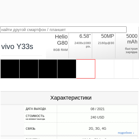
Helio
6.58"
50MP
5000
mAh
G80
2408x1080
2160p@30
vivo Y33s
pix.
быстрая
8GB RAM
зарядка
Характеристики
08 / 2021
ДАТА ВЫХОДА
СТОИМОСТЬ
240 USD
на момент выхода
2G, 3G, 4G
СВЯЗЬ
подробнее ↓