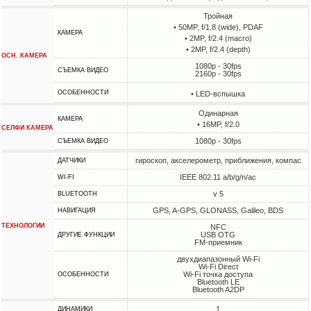
Тройная
• 50MP, f/1.8 (wide), PDAF
КАМЕРА
• 2MP, f/2.4 (macro)
• 2MP, f/2.4 (depth)
ОСН. КАМЕРА
1080p - 30fps
СЪЕМКА ВИДЕО
2160p - 30fps
ОСОБЕННОСТИ
• LED-вспышка
Одинарная
КАМЕРА
• 16MP, f/2.0
СЕЛФИ КАМЕРА
1080p - 30fps
СЪЕМКА ВИДЕО
гироскоп, акселерометр, приближения, компас
ДАТЧИКИ
IEEE 802.11 a/b/g/n/ac
WI-FI
v 5
BLUETOOTH
GPS, A-GPS, GLONASS, Galileo, BDS
НАВИГАЦИЯ
ТЕХНОЛОГИИ
NFC
USB OTG
ДРУГИЕ ФУНКЦИИ
FM-приемник
двухдиапазонный Wi-Fi
Wi-Fi Direct
Wi-Fi точка доступа
ОСОБЕННОСТИ
Bluetooth LE
Bluetooth A2DP
1
ДИНАМИКИ