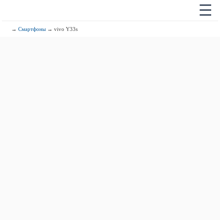
☰
→
Смартфоны
→ vivo Y33s