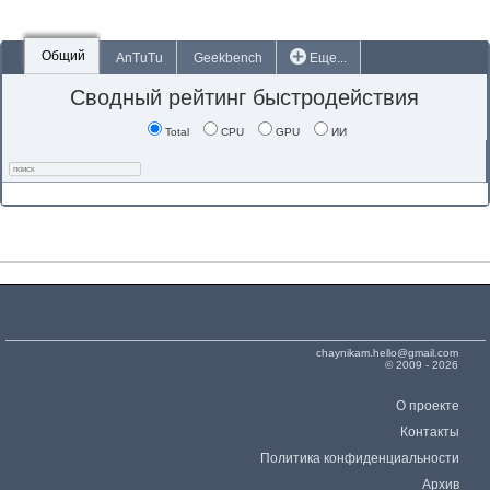
Общий
AnTuTu
Geekbench
Еще...
Сводный рейтинг быстродействия
Total
CPU
GPU
ИИ
chaynikam.hello@gmail.com
© 2009 - 2026
О проекте
Контакты
Политика конфиденциальности
Архив