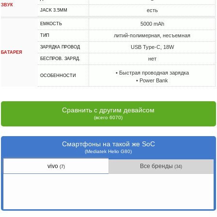
ЗВУК
есть
JACK 3.5MM
5000 mAh
ЕМКОСТЬ
литий-полимерная, несъемная
ТИП
USB Type-C, 18W
ЗАРЯДКА ПРОВОД
БАТАРЕЯ
нет
БЕСПРОВ. ЗАРЯД.
• Быстрая проводная зарядка
ОСОБЕННОСТИ
• Power Bank
Сравнить с другим девайсом
(всего 6070)
Смартфоны на такой же SoC
(Mediatek Helio G80)
vivo
Все бренды
(7)
(34)