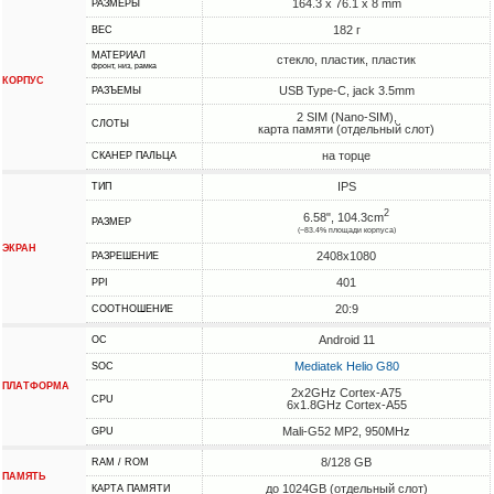
164.3 x 76.1 x 8 mm
РАЗМЕРЫ
182 г
ВЕС
МАТЕРИАЛ
стекло, пластик, пластик
фронт, низ, рамка
КОРПУС
USB Type-C, jack 3.5mm
РАЗЪЕМЫ
2 SIM (Nano-SIM),
СЛОТЫ
карта памяти (отдельный слот)
на торце
СКАНЕР ПАЛЬЦА
IPS
ТИП
2
6.58", 104.3cm
РАЗМЕР
(~83.4% площади корпуса)
ЭКРАН
2408x1080
РАЗРЕШЕНИЕ
401
PPI
20:9
СООТНОШЕНИЕ
Android 11
ОС
Mediatek Helio G80
SOC
ПЛАТФОРМА
2x2GHz Cortex-A75
CPU
6x1.8GHz Cortex-A55
Mali-G52 MP2, 950MHz
GPU
8/128 GB
RAM / ROM
ПАМЯТЬ
до 1024GB (отдельный слот)
КАРТА ПАМЯТИ