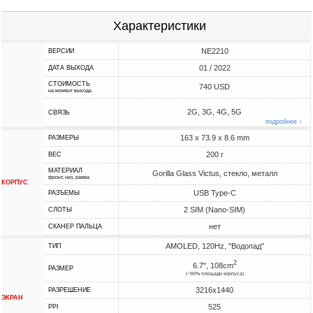
Характеристики
NE2210
ВЕРСИИ
01 / 2022
ДАТА ВЫХОДА
СТОИМОСТЬ
740 USD
на момент выхода
2G, 3G, 4G, 5G
СВЯЗЬ
подробнее ↓
163 x 73.9 x 8.6 mm
РАЗМЕРЫ
200 г
ВЕС
МАТЕРИАЛ
Gorilla Glass Victus, стекло, металл
фронт, низ, рамка
КОРПУС
USB Type-C
РАЗЪЕМЫ
2 SIM (Nano-SIM)
СЛОТЫ
нет
СКАНЕР ПАЛЬЦА
AMOLED, 120Hz, "Водопад"
ТИП
2
6.7", 108cm
РАЗМЕР
(~90% площади корпуса)
3216x1440
РАЗРЕШЕНИЕ
ЭКРАН
525
PPI