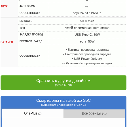
нет
JACK 3.5MM
ЗВУК
звук 24-bit / 192kHz
ОСОБЕННОСТИ
5000 mAh
ЕМКОСТЬ
литий-полимерная, несъемная
ТИП
USB Type-C, 80W
ЗАРЯДКА ПРОВОД
есть, 50W
БЕСПРОВ. ЗАРЯД.
БАТАРЕЯ
• Быстрая проводная зарядка
• Быстрая беспроводная зарядка
ОСОБЕННОСТИ
• USB Power Delivery
• Обратная беспроводная зарядка
Сравнить с другим девайсом
(всего 6070)
Смартфоны на такой же SoC
(Qualcomm Snapdragon 8 Gen 1)
OnePlus
Все бренды
(1)
(41)