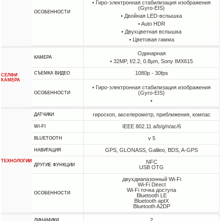
• Гиро-электронная стабилизация изображения
(Gyro-EIS)
ОСОБЕННОСТИ
• Двойная LED-вспышка
• Auto HDR
• Двухцветная вспышка
• Цветовая гамма
Одинарная
КАМЕРА
• 32MP, f/2.2, 0.8µm, Sony IMX615
1080p - 30fps
СЪЕМКА ВИДЕО
СЕЛФИ
КАМЕРА
• Гиро-электронная стабилизация изображения
(Gyro-EIS)
ОСОБЕННОСТИ
•
гироскоп, акселерометр, приближения, компас
ДАТЧИКИ
IEEE 802.11 a/b/g/n/ac/6
WI-FI
v 5
BLUETOOTH
GPS, GLONASS, Galileo, BDS, A-GPS
НАВИГАЦИЯ
ТЕХНОЛОГИИ
NFC
ДРУГИЕ ФУНКЦИИ
USB OTG
двухдиапазонный Wi-Fi
Wi-Fi Direct
Wi-Fi точка доступа
ОСОБЕННОСТИ
Bluetooth LE
Bluetooth aptX
Bluetooth A2DP
2
ДИНАМИКИ