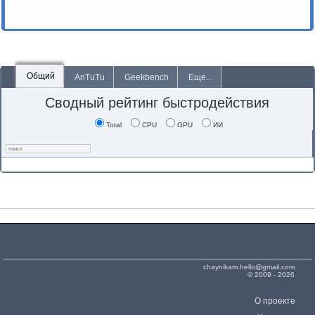
Общий
AnTuTu
Geekbench
Еще...
Сводный рейтинг быстродействия
Total
CPU
GPU
ИИ
chaynikam.hello@gmail.com
© 2009 - 2026
О проекте