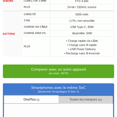
il n'y a pas
CONECTOR 3,5MM
SONORE
24-bit / 192kHz sonore
PLUS
5000 mAh
CAPACITÉ
Li-Po, non-amovible
TYPE
USB Type-C, 80W
CHARGE VIA CÂBLE
disponible, 50W
CHARGE SANS FIL
BATTERIE
• Charge rapide via câble
• Charge sans fil rapide
PLUS
• USB Power Delivery
• Recharge sans fil inversée
Comparer avec un autre appareil
(au total - 6070)
Smartphones avec le même SoC
(Qualcomm Snapdragon 8 Gen 1)
OnePlus
Toutes les marques
(1)
(41)