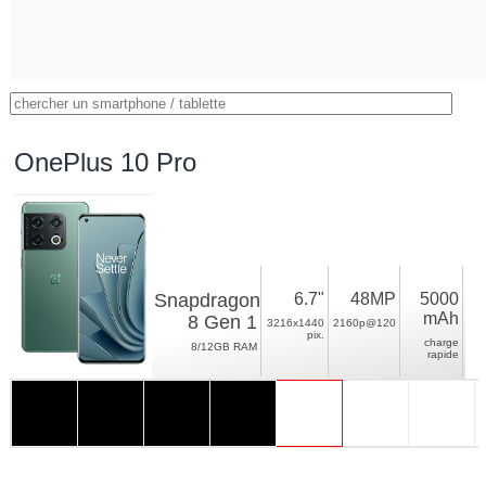
OnePlus 10 Pro
Snapdragon
6.7"
48MP
5000
mAh
8 Gen 1
3216x1440
2160p@120
pix.
charge
8/12GB RAM
rapide