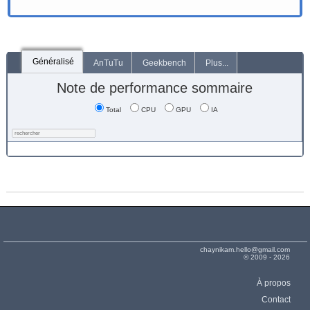
Généralisé
AnTuTu
Geekbench
Plus...
Note de performance sommaire
Total
CPU
GPU
IA
chaynikam.hello@gmail.com
© 2009 - 2026
À propos
Contact