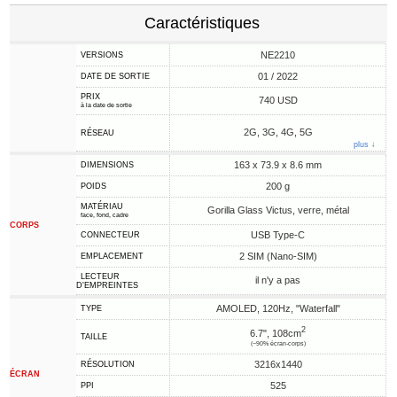
Caractéristiques
NE2210
VERSIONS
01 / 2022
DATE DE SORTIE
PRIX
740 USD
à la date de sortie
2G, 3G, 4G, 5G
RÉSEAU
plus ↓
163 x 73.9 x 8.6 mm
DIMENSIONS
200 g
POIDS
MATÉRIAU
Gorilla Glass Victus, verre, métal
face, fond, cadre
CORPS
USB Type-C
CONNECTEUR
2 SIM (Nano-SIM)
EMPLACEMENT
LECTEUR
il n'y a pas
D'EMPREINTES
AMOLED, 120Hz, "Waterfall"
TYPE
2
6.7", 108cm
TAILLE
(~90% écran-corps)
3216x1440
RÉSOLUTION
ÉCRAN
525
PPI