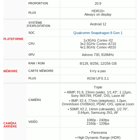
20:9
PROPORTION
HDR10+
PLUS
Always on display
SYSTÈME
Android 12
D'EXPLOITATION
Qualcomm Snapdragon 8 Gen 1
SOC
PLATEFORME
1x3GHz Cortex-X2
3x2.5GHz Cortex-A710
CPU
4x1.8GHz Cortex-A510
Adreno 730, 818MHz
GPU
8/128, 8/256, 12/256 GB
RAM / ROM
il n'y a pas
CARTE MÉMOIRE
MÉMOIRE
ROM UFS 3.1
PLUS
Triple
• 48MP, f/1.8, 23mm (wide), 1/1.43", 1.12µm,
Sony IMX789, PDAF, OIS, Laser AF
CAMÉRA
• 8MP, f/2.4, 77mm (telephoto), 1.0µm,
OmniVision OV08A10, PDAF, OIS, optical zoom
• 50MP, f/2.2, 14mm (ultrawide), 1/2.76",
0.64µm, Samsung JN1, AF
1080p - 240fps
VIDÉO
2160p - 120fps
CAMÉRA
ARRIÈRE
• Panorama
• High Dynamic Range (HDR)