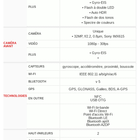
• Gyro-EIS
PLUS
• Flash à double LED
• Auto HDR
• Flash de dos tonos
• Spectre de couleurs
Unique
CAMÉRA
• 32MP, f/2.2, 0.8µm, Sony IMX615
CAMÉRA
1080p - 30fps
VIDÉO
AVANT
• Gyro-EIS
PLUS
•
gyroscope, accéléromètre, proximité, boussole
CAPTEURS
IEEE 802.11 a/b/g/n/ac/6
WI-FI
v 5
BLUETOOTH
GPS, GLONASS, Galileo, BDS, A-GPS
GPS
TECHNOLOGIES
NFC
EN OUTRE
USB OTG
Wi-Fi bi-bande
Wi-Fi Direct
Point d'accès Wi-Fi
Bluetooth LE
Bluetooth aptX
Bluetooth A2DP
2
HAUT-PARLEURS